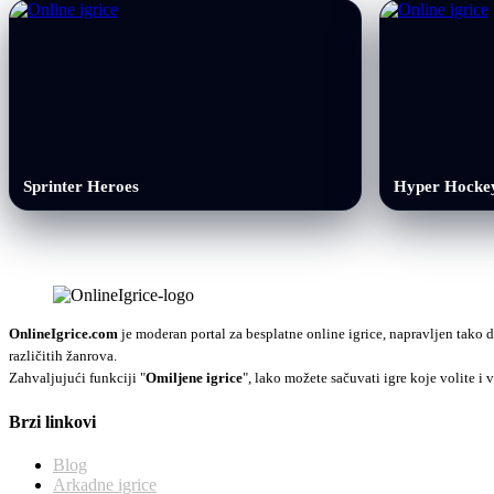
Sprinter Heroes
Hyper Hocke
OnlineIgrice.com
je moderan portal za besplatne online igrice, napravljen tako d
različitih žanrova.
Zahvaljujući funkciji "
Omiljene igrice
", lako možete sačuvati igre koje volite i v
Brzi linkovi
Blog
Arkadne igrice