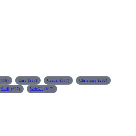
(416)
Cars
(287)
Casual
(377)
Christmas
(263)
Skill
(627)
WebGL
(617)