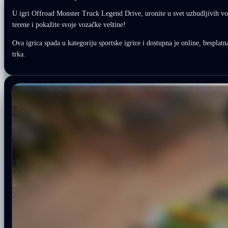
U igri Offroad Monster Truck Legend Drive, uronite u svet uzbudljivih vož
terene i pokažite svoje vozačke veštine!
Ova igrica spada u kategoriju sportske igrice i dostupna je online, besplatna
trka.