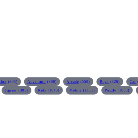
tion
(393)
Adventure
(366)
Arcade
(550)
Boys
(326)
Car
Jigsaw
(385)
Kids
(1043)
Mobile
(1111)
Puzzle
(1033)