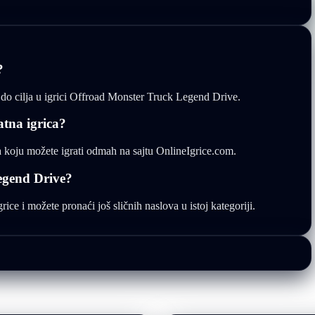
?
o do cilja u igrici Offroad Monster Truck Legend Drive.
atna igrica?
 koju možete igrati odmah na sajtu OnlineIgrice.com.
egend Drive?
ce i možete pronaći još sličnih naslova u istoj kategoriji.