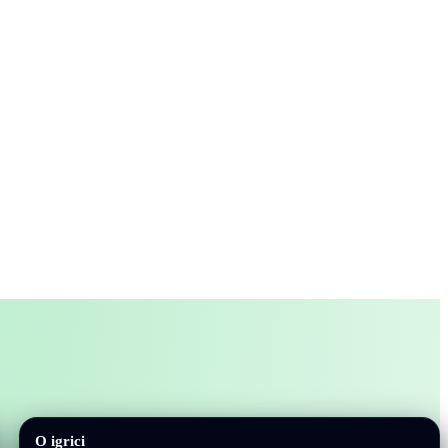
O igrici