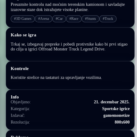
Preuzmite kontrolu nad moćnim terenskim kamionom i savladajte
izazovne staze dok istražujete visoke planine.
#3D Games
#Arena
#Car
#Race
#Stunts
#Truck
Kako se igra
Trkaj se, izbegavaj prepreke i pobedi protivnike kako bi prvi stigao
do cilja u igrici Offroad Monster Truck Legend Drive.
Kontrole
Koristite strelice na tastaturi za upravljanje vozilima.
Info
Objavljeno:
21. decembar 2025.
Kategorija:
Sportske igrice
Izdavač:
gamemonetize
Rezolucija:
800x600