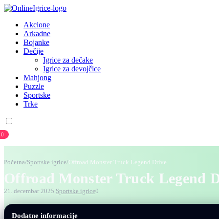
Akcione
Arkadne
Bojanke
Dečije
Igrice za dečake
Igrice za devojčice
Mahjong
Puzzle
Sportske
Trke
0
Prijava
Registracija
Početna
/
Sportske igrice
/
Offroad Monster Truck Legend Drive
Offroad Monster Truck Legend D
21. decembar 2025.
Sportske igrice
0
Dodatne informacije