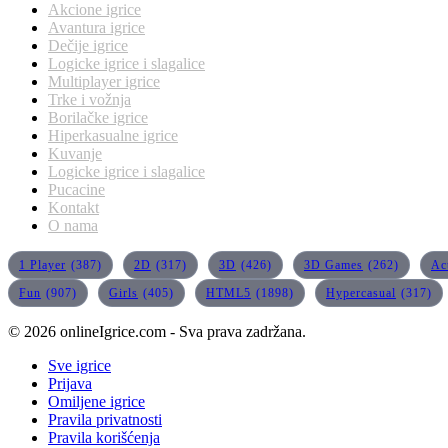
Akcione igrice
Avantura igrice
Dečije igrice
Logicke igrice i slagalice
Multiplayer igrice
Trke i vožnja
Borilačke igrice
Hiperkasualne igrice
Kuvanje
Logicke igrice i slagalice
Pucacine
Kontakt
O nama
1 Player
(387)
2D
(317)
3D
(426)
3D Games
(262)
Ac
Fun
(907)
Girls
(405)
HTML5
(1898)
Hypercasual
(317)
© 2026 onlineIgrice.com - Sva prava zadržana.
Sve igrice
Prijava
Omiljene igrice
Pravila privatnosti
Pravila korišćenja