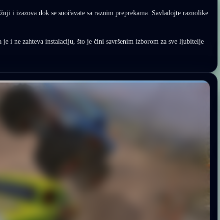
nji i izazova dok se suočavate sa raznim preprekama. Savladojte raznolike
 je i ne zahteva instalaciju, što je čini savršenim izborom za sve ljubitelje