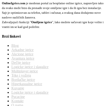
OnlineIgrice.com
je moderan portal za besplatne online igrice, napravljen tako
da svako može brzo da pronađe svoje omiljene igre i da ih igra bez instalacije.
Sajt je optimizovan za telefon, tablet i računar, a svakog dana dodajemo nove
naslove različitih žanrova.
Zahvaljujući funkciji "
Omiljene igrice
", lako možete sačuvati igre koje volite i
vratiti im se kad god poželite.
Brzi linkovi
Blog
Arkadne igrice
Akcione igrice
Avantura igrice
Dečije igrice
Logicke igrice i slagalice
Multiplayer igrice
Trke i vožnja
Borilačke igrice
Hiperkasualne igrice
Kuvanje
Logicke igrice i slagalice
Pucacine
Kontakt
O nama