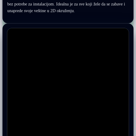
bez potrebe za instalacijom. Idealna je za sve koji žele da se zabave i
unaprede svoje veštine u 2D okruženju.