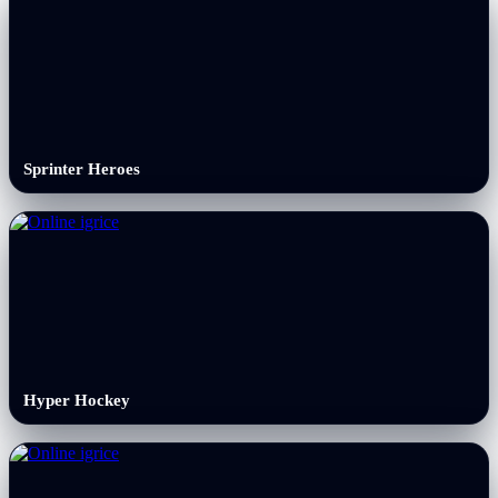
Sprinter Heroes
Hyper Hockey