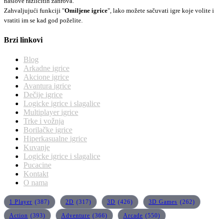
naslove različitih žanrova.
Zahvaljujući funkciji "
Omiljene igrice
", lako možete sačuvati igre koje volite i
vratiti im se kad god poželite.
Brzi linkovi
Blog
Arkadne igrice
Akcione igrice
Avantura igrice
Dečije igrice
Logicke igrice i slagalice
Multiplayer igrice
Trke i vožnja
Borilačke igrice
Hiperkasualne igrice
Kuvanje
Logicke igrice i slagalice
Pucacine
Kontakt
O nama
1 Player
(387)
2D
(317)
3D
(426)
3D Games
(262)
Action
(393)
Adventure
(366)
Arcade
(550)