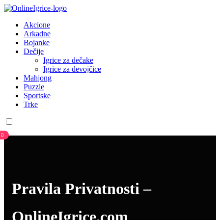
Akcione
Arkadne
Bojanke
Dečije
Igrice za dečake
Igrice za devojčice
Mahjong
Puzzle
Sportske
Trke
0
Pravila Privatnosti –
OnlineIgrice.com