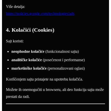
Više detalja:
https://policies.google.com/technologies/ads
4. Kolačići (Cookies)
Sajt koristi:
neophodne kolačiće
(funkcionalnost sajta)
analitičke kolačiće
(posećenost i performanse)
marketinške kolačiće
(personalizovani oglasi)
Korišćenjem sajta pristajete na upotrebu kolačića.
Možete ih onemogućiti u browseru, ali deo funkcija sajta može
prestati da radi.