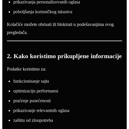
prikazivanja personalizovanih oglasa
poboljšanja korisničkog iskustva
Kolačiće možete obrisati ili blokirati u podešavanjima svog
pregledača.
2. Kako koristimo prikupljene informacije
Podatke koristimo za:
funkcionisanje sajta
optimizaciju performansi
praćenje posećenosti
prikazivanje relevantnih oglasa
zaštitu od zloupotreba