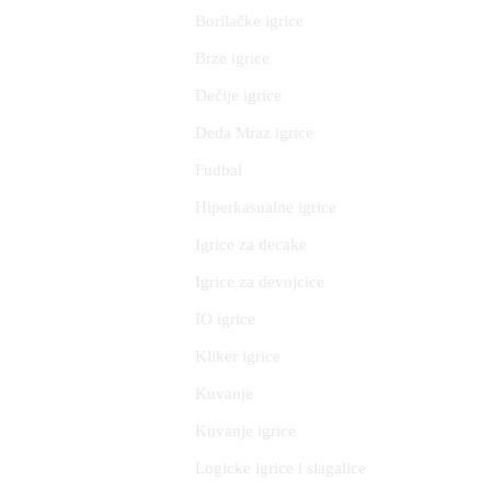
Borilačke igrice
Brze igrice
Dečije igrice
Deda Mraz igrice
Fudbal
Hiperkasualne igrice
Igrice za decake
Igrice za devojcice
IO igrice
Kliker igrice
Kuvanje
Kuvanje igrice
Logicke igrice i slagalice