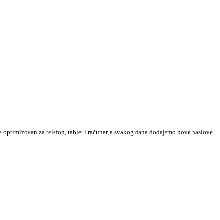
 je optimizovan za telefon, tablet i računar, a svakog dana dodajemo nove naslove