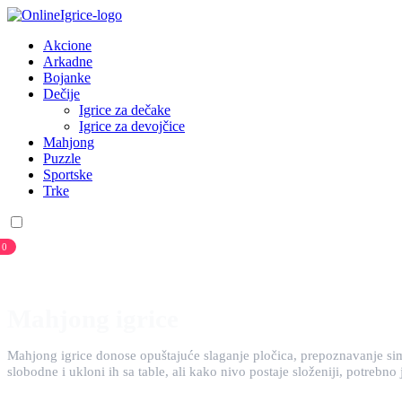
Akcione
Arkadne
Bojanke
Dečije
Igrice za dečake
Igrice za devojčice
Mahjong
Puzzle
Sportske
Trke
0
Prijava
Registracija
Mahjong igrice
Mahjong igrice donose opuštajuće slaganje pločica, prepoznavanje sim
slobodne i ukloni ih sa table, ali kako nivo postaje složeniji, potrebn