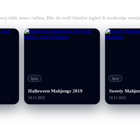
oj tabli, tema i težina. Bilo da voliš klasični izgled ili modernije verz
Igraj
Igraj
Halloween Mahjongs 2019
Sweety Mahjo
19.11.2025
19.11.2025