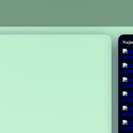
Najno