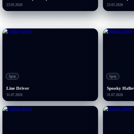
23.05.2026
23.05.2026
Puzzle igrice
Igraj
Igraj
Line Driver
Spooky Hallo
31.07.2026
31.07.2026