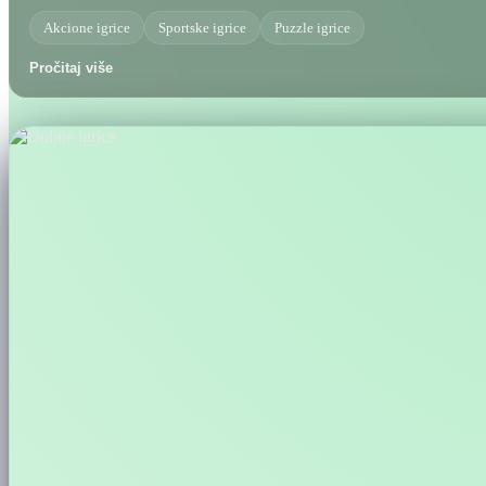
Akcione igrice
Sportske igrice
Puzzle igrice
Pročitaj više