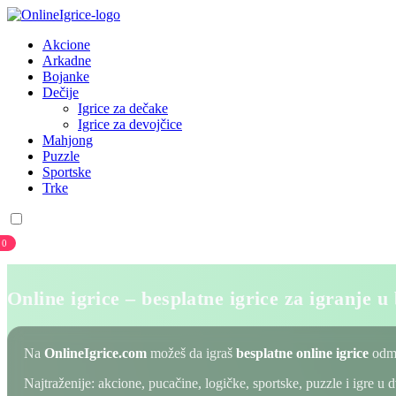
Akcione
Arkadne
Bojanke
Dečije
Igrice za dečake
Igrice za devojčice
Mahjong
Puzzle
Sportske
Trke
0
Prijava
Registracija
Online igrice – besplatne igrice za igranje 
Na
OnlineIgrice.com
možeš da igraš
besplatne online igrice
odma
Najtraženije: akcione, pucačine, logičke, sportske, puzzle i igre u 