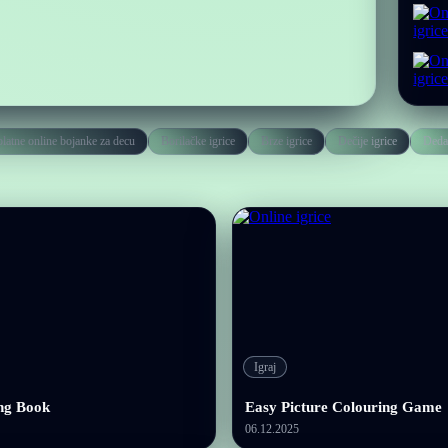
latne online bojanke za decu
Borilačke igrice
Brze igrice
Dečije igrice
Deda
Igraj
ng Book
Easy Picture Colouring Game
06.12.2025