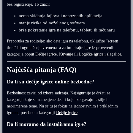
bez registracije. To znači:
nema skidanja fajlova i nepoznatih aplikacija
manje rizika od neželjenog softvera
brže pokretanje igre na telefonu, tabletu ili računaru
Preporuka za roditelje: ako dete igra na telefonu, uključite “screen
time” ili ograničenje vremena, a zatim birajte igre iz proverenih
kategorija poput
Dečije igrice
,
Kuvanje
ili
Logičke igrice i slagalice
.
Najčešća pitanja (FAQ)
Da li su dečije igrice online bezbedne?
Bezbednost zavisi od izbora sadržaja. Najsigurnije je držati se
kategorija koje su namenjene deci i koje izbegavaju nasilje i
neprimerene teme. Na sajtu je fokus na jednostavnim i prikladnim
igrama, posebno u kategoriji
Dečije igrice
.
Da li moramo da instaliramo igre?