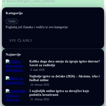
19. februar 2026.
igrice_online_sad
Vodiči
Kategorija
Vodiči
Pogledaj još članaka i vodiča iz ove kategorije.
SVI ČLANCI
Najnovije
Koliko dugo deca smeju da igraju igrice dnevno?
Saveti za roditelje
4. mart 2026.
Najbolje igrice za dečake (2026) – Akcione, trke i
fudbal online
24. februar 2026.
5 najboljih online igrica za devojčice koje
podstiču kreativnost
21. februar 2026.