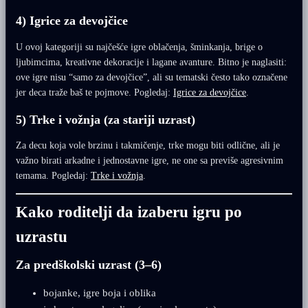
4) Igrice za devojčice
U ovoj kategoriji su najčešće igre oblačenja, šminkanja, brige o
ljubimcima, kreativne dekoracije i lagane avanture. Bitno je naglasiti:
ove igre nisu “samo za devojčice”, ali su tematski često tako označene
jer deca traže baš te pojmove. Pogledaj:
Igrice za devojčice
.
5) Trke i vožnja (za stariji uzrast)
Za decu koja vole brzinu i takmičenje, trke mogu biti odlične, ali je
važno birati arkadne i jednostavne igre, ne one sa previše agresivnim
temama. Pogledaj:
Trke i vožnja
.
Kako roditelji da izaberu igru po
uzrastu
Za predškolski uzrast (3–6)
bojanke, igre boja i oblika