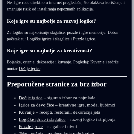
Ne. Igre rade direktno u internet pregledaču, što olakšava korišćenje i
smanjuje rizik od instaliranja nepoznatih aplikacija.
Koje igre su najbolje za razvoj logike?
Za logiku su najkorisnije slagalice, puzzle i igre memorije. Dobar
početak su:
Logičke igrice i slagalice
i
Puzzle igrice
.
Koje igre su najbolje za kreativnost?
Bojanke, crtanje, dekoracije i kuvanje. Pogledaj:
Kuvanje
i sadržaj
unutar
Dečije igrice
.
Preporučene stranice za brz izbor
Dečije igrice
– siguran izbor za najmlađe
Igrice za devojčice
– kreativne igre, moda, ljubimci
Kuvanje
– recepti, restorani, dekoracija jela
Logičke igrice i slagalice
– razvoj logike i strpljenja
Puzzle igrice
– slagalice i nivoi
Trke i vožnja
– za decu koja vole brzinu