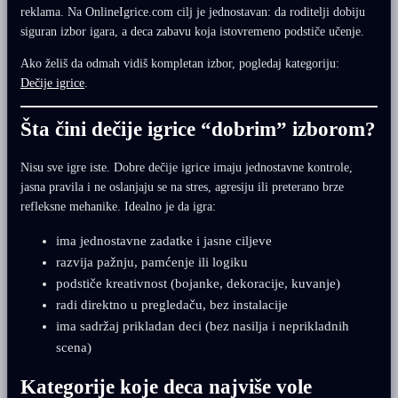
reklama. Na OnlineIgrice.com cilj je jednostavan: da roditelji dobiju
siguran izbor igara, a deca zabavu koja istovremeno podstiče učenje.
Ako želiš da odmah vidiš kompletan izbor, pogledaj kategoriju:
Dečije igrice
.
Šta čini dečije igrice “dobrim” izborom?
Nisu sve igre iste. Dobre dečije igrice imaju jednostavne kontrole,
jasna pravila i ne oslanjaju se na stres, agresiju ili preterano brze
refleksne mehanike. Idealno je da igra:
ima jednostavne zadatke i jasne ciljeve
razvija pažnju, pamćenje ili logiku
podstiče kreativnost (bojanke, dekoracije, kuvanje)
radi direktno u pregledaču, bez instalacije
ima sadržaj prikladan deci (bez nasilja i neprikladnih
scena)
Kategorije koje deca najviše vole