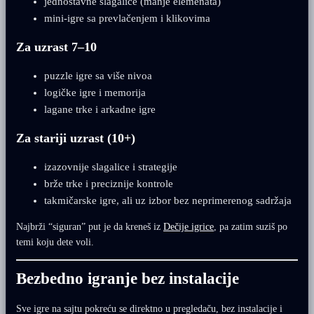
jednostavne slagalice (manje elemenata)
mini-igre sa prevlačenjem i klikovima
Za uzrast 7–10
puzzle igre sa više nivoa
logičke igre i memorija
lagane trke i arkadne igre
Za stariji uzrast (10+)
izazovnije slagalice i strategije
brže trke i preciznije kontrole
takmičarske igre, ali uz izbor bez neprimerenog sadržaja
Najbrži “siguran” put je da kreneš iz
Dečije igrice
, pa zatim suziš po
temi koju dete voli.
Bezbedno igranje bez instalacije
Sve igre na sajtu pokreću se direktno u pregledaču, bez instalacije i