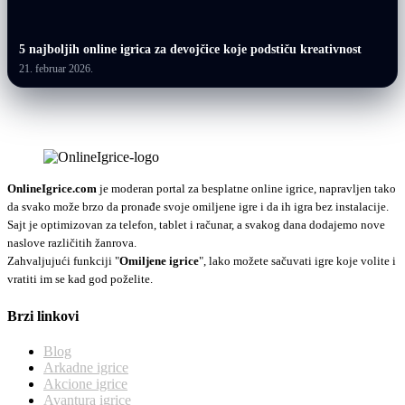
5 najboljih online igrica za devojčice koje podstiču kreativnost
21. februar 2026.
OnlineIgrice.com
je moderan portal za besplatne online igrice, napravljen tako
da svako može brzo da pronađe svoje omiljene igre i da ih igra bez instalacije.
Sajt je optimizovan za telefon, tablet i računar, a svakog dana dodajemo nove
naslove različitih žanrova.
Zahvaljujući funkciji "
Omiljene igrice
", lako možete sačuvati igre koje volite i
vratiti im se kad god poželite.
Brzi linkovi
Blog
Arkadne igrice
Akcione igrice
Avantura igrice