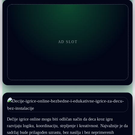
AD SLOT
Dečije igrice online mogu biti odličan način da deca kroz igru
razvijaju logiku, koordinaciju, strpljenje i kreativnost. Najvažnije je da
sadržaj bude prilagođen uzrastu, bez nasilja i bez neprimerenih