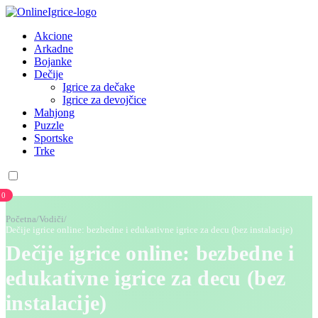
Akcione
Arkadne
Bojanke
Dečije
Igrice za dečake
Igrice za devojčice
Mahjong
Puzzle
Sportske
Trke
0
Početna
/
Vodiči
/
Dečije igrice online: bezbedne i edukativne igrice za decu (bez instalacije)
Dečije igrice online: bezbedne i
edukativne igrice za decu (bez
instalacije)