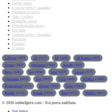
Dečije igrice
Logicke igrice i slagalice
Multiplayer igrice
Trke i vožnja
Borilačke igrice
Hiperkasualne igrice
Kuvanje
Logicke igrice i slagalice
Pucacine
Kontakt
O nama
1 Player
(387)
2D
(317)
3D
(426)
3D Games
(262)
Action
(393)
Adventure
(366)
Arcade
(550)
Boys
(326)
Car
(416)
Cars
(287)
Casual
(377)
Christmas
(263)
Fun
(907)
Girls
(405)
HTML5
(1898)
Hypercasual
(317)
Jigsaw
(385)
Kids
(1043)
Mobile
(1111)
Puzzle
(1033)
Skill
(627)
WebGL
(617)
© 2026 onlineIgrice.com - Sva prava zadržana.
Sve igrice