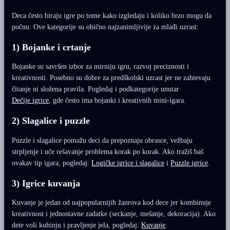
Deca često biraju igre po tome kako izgledaju i koliko brzo mogu da
počnu. Ove kategorije su obično najzanimljivije za mlađi uzrast:
1) Bojanke i crtanje
Bojanke su savršen izbor za mirniju igru, razvoj preciznosti i
kreativnosti. Posebno su dobre za predškolski uzrast jer ne zahtevaju
čitanje ni složena pravila. Pogledaj i podkategorije unutar
Dečije igrice
, gde često ima bojanki i kreativnih mini-igara.
2) Slagalice i puzzle
Puzzle i slagalice pomažu deci da prepoznaju obrasce, vežbaju
strpljenje i uče rešavanje problema korak po korak. Ako tražiš baš
ovakav tip igara, pogledaj:
Logičke igrice i slagalice
i
Puzzle igrice
.
3) Igrice kuvanja
Kuvanje je jedan od najpopularnijih žanrova kod dece jer kombinuje
kreativnost i jednostavne zadatke (seckanje, mešanje, dekoracija). Ako
dete voli kuhinju i pravljenje jela, pogledaj:
Kuvanje
.