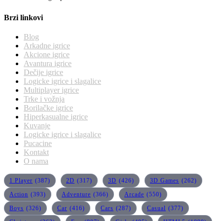
Brzi linkovi
Blog
Arkadne igrice
Akcione igrice
Avantura igrice
Dečije igrice
Logicke igrice i slagalice
Multiplayer igrice
Trke i vožnja
Borilačke igrice
Hiperkasualne igrice
Kuvanje
Logicke igrice i slagalice
Pucacine
Kontakt
O nama
1 Player
(387)
2D
(317)
3D
(426)
3D Games
(262)
Action
(393)
Adventure
(366)
Arcade
(550)
Boys
(326)
Car
(416)
Cars
(287)
Casual
(377)