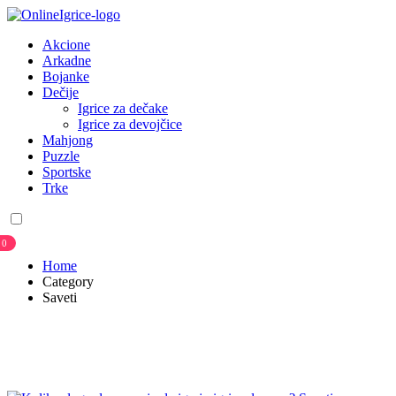
Akcione
Arkadne
Bojanke
Dečije
Igrice za dečake
Igrice za devojčice
Mahjong
Puzzle
Sportske
Trke
0
Home
Category
Saveti