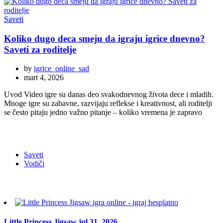
Saveti
Koliko dugo deca smeju da igraju igrice dnevno?
Saveti za roditelje
by
igrice_online_sad
mart 4, 2026
Uvod Video igre su danas deo svakodnevnog života dece i mladih.
Mnoge igre su zabavne, razvijaju reflekse i kreativnost, ali roditelji
se često pitaju jedno važno pitanje – koliko vremena je zapravo
Kategorije postova
Saveti
Vodiči
Top Games
Little Princess Jigsaw
jul 31, 2026