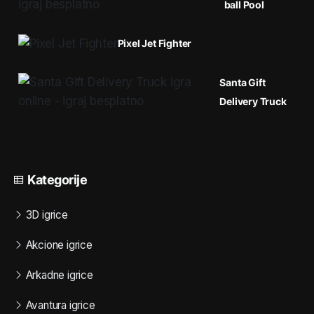
ball Pool
Pixel Jet Fighter
Santa Gift
Delivery Truck
Kategorije
3D igrice
Akcione igrice
Arkadne igrice
Avantura igrice