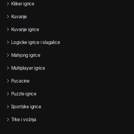
Kliker igrice
Kuvanje
Kuvanje igrice
Logicke igrice i slagalice
Mahjong igrice
Multiplayer igrice
Pucacine
Puzzle igrice
Sportske igrice
Trke i vožnja