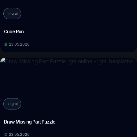
Igraj
Cube Run
23.05.2026
Igraj
Draw Missing Part Puzzle
23.05.2026