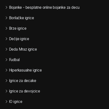
Bojanke - besplatne online bojanke za decu
Borilačke igrice
Brze igrice
Dečije igrice
Deda Mraz igrice
Fudbal
Hiperkasualne igrice
Igrice za decake
Igrice za devojcice
IO igrice