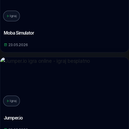
Igraj
Moba Simulator
23.05.2026
Igraj
Jumper.io