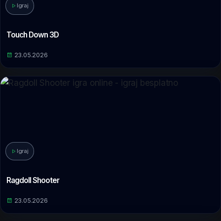
Igraj
Touch Down 3D
23.05.2026
Igraj
Ragdoll Shooter
23.05.2026