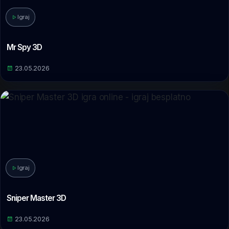
Igraj
Mr Spy 3D
23.05.2026
Igraj
Sniper Master 3D
23.05.2026