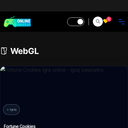
0
WebGL
Igraj
Fortune Cookies