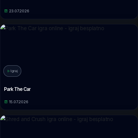
23.07.2026
Igraj
Park The Car
15.07.2026