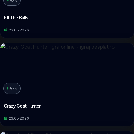
Igraj
Fill The Balls
23.05.2026
Igraj
Crazy Goat Hunter
23.05.2026