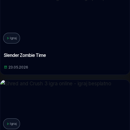
Igraj
Slender Zombie Time
23.05.2026
Igraj