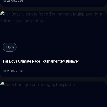
23.05.2026
Igraj
Fall Boys Ultimate Race Tournament Multiplayer
23.05.2026