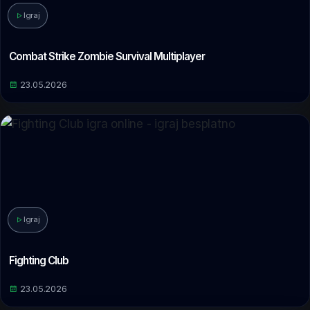
Igraj
Combat Strike Zombie Survival Multiplayer
23.05.2026
Igraj
Fighting Club
23.05.2026