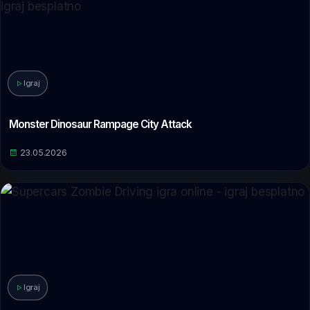
Igraj
Monster Dinosaur Rampage City Attack
23.05.2026
Igraj