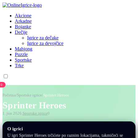
Akcione
Arkadne
Bojanke
Dečije
Igrice za dečake
Igrice za devojčice
Mahjong
Puzzle
Sportske
Trke
0
Početna
/
Sportske igrice
/
Sprinter Heroes
Sprinter Heroes
1. jun 2026.
Sportske igrice
0
O igrici
U igri Sprinter Heroes trčićete po raznim lokacijama, takmičeći se