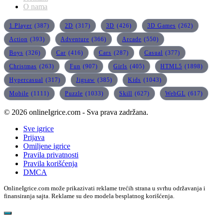
O nama
1 Player
(387)
2D
(317)
3D
(426)
3D Games
(262)
Action
(393)
Adventure
(366)
Arcade
(550)
Boys
(326)
Car
(416)
Cars
(287)
Casual
(377)
Christmas
(263)
Fun
(907)
Girls
(405)
HTML5
(1898)
Hypercasual
(317)
Jigsaw
(385)
Kids
(1043)
Mobile
(1111)
Puzzle
(1033)
Skill
(627)
WebGL
(617)
© 2026 onlineIgrice.com - Sva prava zadržana.
Sve igrice
Prijava
Omiljene igrice
Pravila privatnosti
Pravila korišćenja
DMCA
OnlineIgrice.com može prikazivati reklame trećih strana u svrhu održavanja i
finansiranja sajta. Reklame su deo modela besplatnog korišćenja.