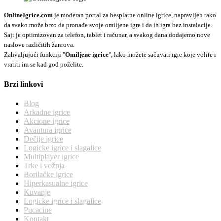
OnlineIgrice.com
je moderan portal za besplatne online igrice, napravljen tako
da svako može brzo da pronađe svoje omiljene igre i da ih igra bez instalacije.
Sajt je optimizovan za telefon, tablet i računar, a svakog dana dodajemo nove
naslove različitih žanrova.
Zahvaljujući funkciji "
Omiljene igrice
", lako možete sačuvati igre koje volite i
vratiti im se kad god poželite.
Brzi linkovi
Blog
Arkadne igrice
Akcione igrice
Avantura igrice
Dečije igrice
Logicke igrice i slagalice
Multiplayer igrice
Trke i vožnja
Borilačke igrice
Hiperkasualne igrice
Kuvanje
Logicke igrice i slagalice
Pucacine
Kontakt