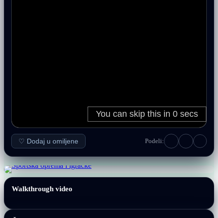
♡ Dodaj u omiljene
Podeli:
Walkthrough video