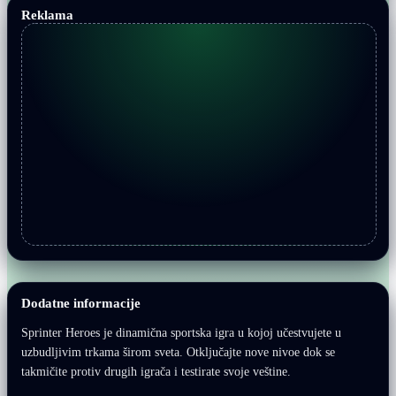
Reklama
Dodatne informacije
Sprinter Heroes je dinamična sportska igra u kojoj učestvujete u
uzbudljivim trkama širom sveta. Otključajte nove nivoe dok se
takmičite protiv drugih igrača i testirate svoje veštine.