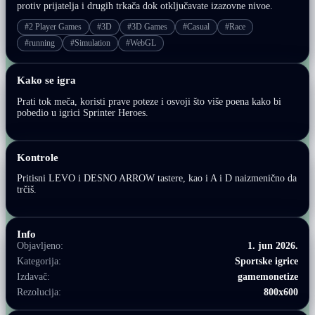
protiv prijatelja i drugih trkača dok otključavate izazovne nivoe.
#2 Player Games
#3D
#3D Games
#Casual
#Race
#running
#Simulation
#WebGL
Kako se igra
Prati tok meča, koristi prave poteze i osvoji što više poena kako bi
pobedio u igrici Sprinter Heroes.
Kontrole
Pritisni LEVO i DESNO ARROW tastere, kao i A i D naizmenično da
trčiš.
Info
Objavljeno:
1. jun 2026.
Kategorija:
Sportske igrice
Izdavač:
gamemonetize
Rezolucija:
800x600