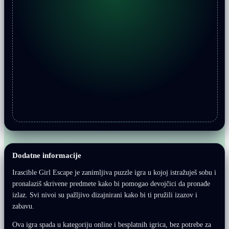
Dodatne informacije
Irascible Girl Escape je zanimljiva puzzle igra u kojoj istražuješ sobu i
pronalaziš skrivene predmete kako bi pomogao devojčici da pronađe
izlaz. Svi nivoi su pažljivo dizajnirani kako bi ti pružili izazov i
zabavu.
Ova igra spada u kategoriju online i besplatnih igrica, bez potrebe za