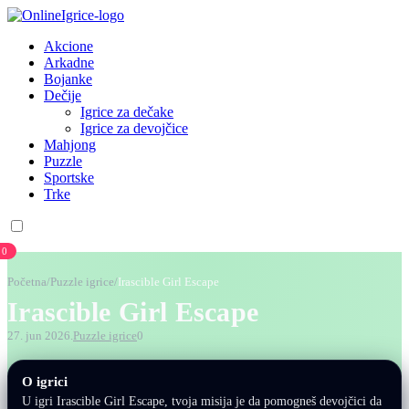
Akcione
Arkadne
Bojanke
Dečije
Igrice za dečake
Igrice za devojčice
Mahjong
Puzzle
Sportske
Trke
0
Početna
/
Puzzle igrice
/
Irascible Girl Escape
Irascible Girl Escape
27. jun 2026.
Puzzle igrice
0
O igrici
U igri Irascible Girl Escape, tvoja misija je da pomogneš devojčici da