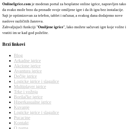
OnlineIgrice.com
je moderan portal za besplatne online igrice, napravljen tako
da svako može brzo da pronađe svoje omiljene igre i da ih igra bez instalacije.
Sajt je optimizovan za telefon, tablet i računar, a svakog dana dodajemo nove
naslove različitih žanrova.
Zahvaljujući funkciji "
Omiljene igrice
", lako možete sačuvati igre koje volite i
vratiti im se kad god poželite.
Brzi linkovi
Blog
Arkadne igrice
Akcione igrice
Avantura igrice
Dečije igrice
Logicke igrice i slagalice
Multiplayer igrice
Trke i vožnja
Borilačke igrice
Hiperkasualne igrice
Kuvanje
Logicke igrice i slagalice
Pucacine
Kontakt
O nama