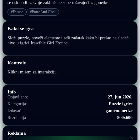
se oslobodi iz svoje zaključane sobe rešavajući zagonetke.
#Escape
#Point And Click
Kako se igra
Složi puzzle, poveži elemente i reši zadatak kako bi prešao na sledeći
nivo u igrici Irascible Girl Escape.
Kontrole
Klikni mišem za interakciju.
Info
Objavljeno:
27. jun 2026.
Kategorija:
Puzzle igrice
Izdavač:
gamemonetize
Rezolucija:
800x600
Reklama