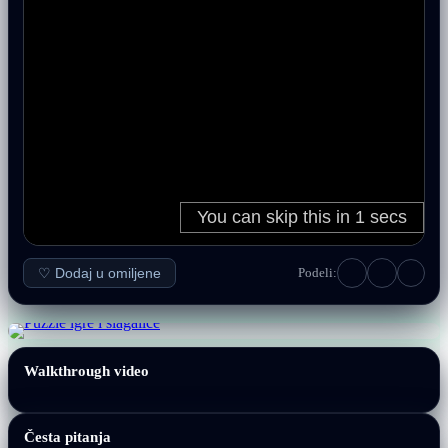
♡ Dodaj u omiljene
Podeli:
Walkthrough video
Česta pitanja