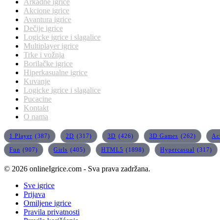
Arkadne igrice
Akcione igrice
Avantura igrice
Dečije igrice
Logicke igrice i slagalice
Multiplayer igrice
Trke i vožnja
Borilačke igrice
Hiperkasualne igrice
Kuvanje
Logicke igrice i slagalice
Pucacine
Kontakt
O nama
1 Player
(387)
2D
(317)
3D
(426)
3D Games
(262)
Ac
Fun
(907)
Girls
(405)
HTML5
(1898)
Hypercasual
(317)
© 2026 onlineIgrice.com - Sva prava zadržana.
Sve igrice
Prijava
Omiljene igrice
Pravila privatnosti