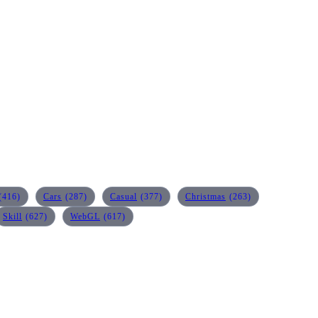
(416)
Cars
(287)
Casual
(377)
Christmas
(263)
Skill
(627)
WebGL
(617)