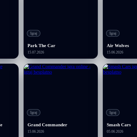
Igraj
Igraj
Park The Car
Air Wolves
15.07.2026
15.06.2026
Igraj
Igraj
le
Grand Commander
Smash Cars
15.06.2026
05.06.2026