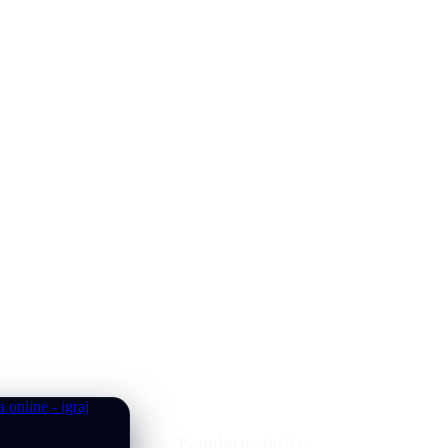
Popularne igrice