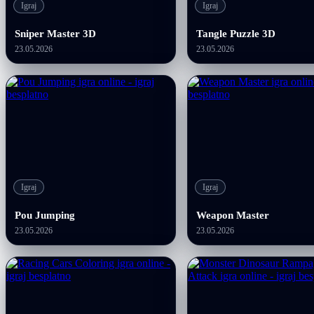
Igraj
Igraj
Sniper Master 3D
Tangle Puzzle 3D
23.05.2026
23.05.2026
Igraj
Igraj
Pou Jumping
Weapon Master
23.05.2026
23.05.2026