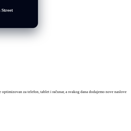
 Street
 je optimizovan za telefon, tablet i računar, a svakog dana dodajemo nove naslove