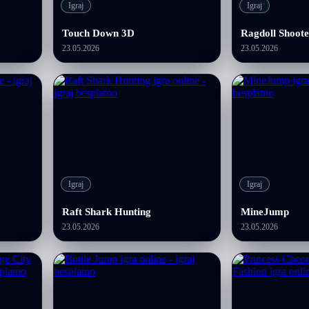
Igraj
Igraj
Touch Down 3D
Ragdoll Shoote
23.05.2026
23.05.2026
Igraj
Igraj
Raft Shark Hunting
MineJump
23.05.2026
23.05.2026