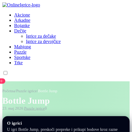
Akcione
Arkadne
Bojanke
Dečije
Igrice za dečake
Igrice za devojčice
Mahjong
Puzzle
Sportske
Trke
0
Početna
/
Puzzle igrice
/
Bottle Jump
Bottle Jump
23. maj 2026.
Puzzle igrice
0
O igrici
U igri Bottle Jump, preskoči prepreke i prikupi bodove kroz razne