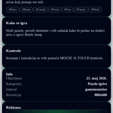
nivoe koji postaju sve teži.
#Boys
#Brain
#Casual
#Food
#Fun
#Funny
#Mind
Kako se igra
Složi puzzle, poveži elemente i reši zadatak kako bi prešao na sledeći
nivo u igrici Bottle Jump.
Kontrole
Kretanje i interakcija se vrše pomoću MOUSE ili TOUCH kontrola.
Info
Objavljeno:
23. maj 2026.
Kategorija:
Puzzle igrice
Izdavač:
gamemonetize
Rezolucija:
800x600
Reklama