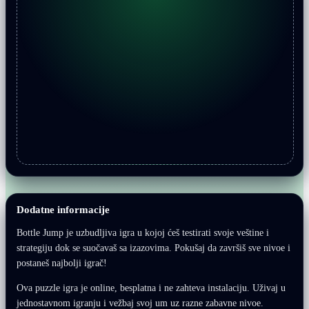
Dodatne informacije
Bottle Jump je uzbudljiva igra u kojoj ćeš testirati svoje veštine i
strategiju dok se suočavaš sa izazovima. Pokušaj da završiš sve nivoe i
postaneš najbolji igrač!
Ova puzzle igra je online, besplatna i ne zahteva instalaciju. Uživaj u
jednostavnom igranju i vežbaj svoj um uz razne zabavne nivoe.