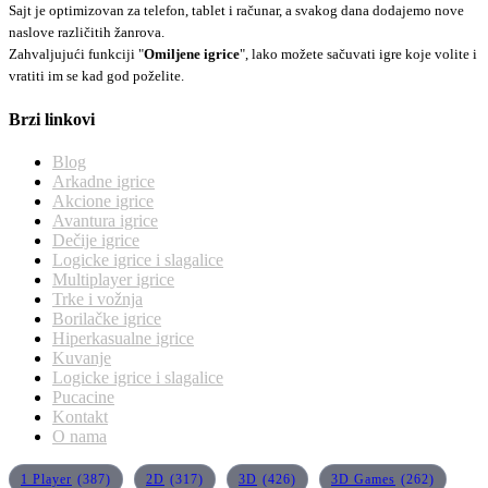
Sajt je optimizovan za telefon, tablet i računar, a svakog dana dodajemo nove
naslove različitih žanrova.
Zahvaljujući funkciji "
Omiljene igrice
", lako možete sačuvati igre koje volite i
vratiti im se kad god poželite.
Brzi linkovi
Blog
Arkadne igrice
Akcione igrice
Avantura igrice
Dečije igrice
Logicke igrice i slagalice
Multiplayer igrice
Trke i vožnja
Borilačke igrice
Hiperkasualne igrice
Kuvanje
Logicke igrice i slagalice
Pucacine
Kontakt
O nama
1 Player
(387)
2D
(317)
3D
(426)
3D Games
(262)