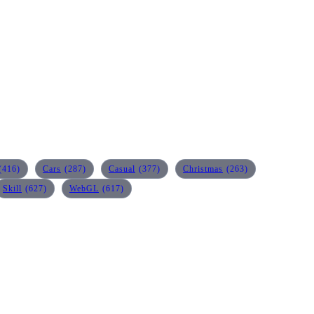
(416)
Cars
(287)
Casual
(377)
Christmas
(263)
Skill
(627)
WebGL
(617)