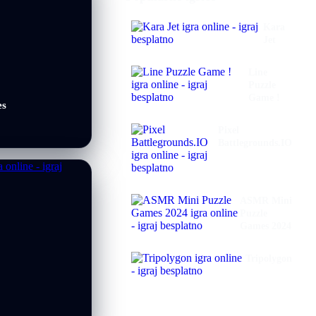
Kara
Jet
Line
Puzzle
Game !
es
Pixel
Battlegrounds.IO
ASMR Mini
Puzzle
Games 2024
Tripolygon