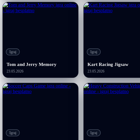
Igraj
Igraj
Tom and Jerry Memory
Kart Racing Jigsaw
23.05.2026
23.05.2026
Igraj
Igraj