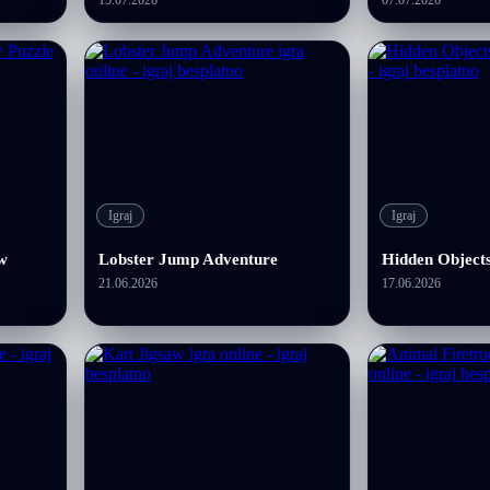
15.07.2026
07.07.2026
Igraj
Igraj
w
Lobster Jump Adventure
Hidden Objects
21.06.2026
17.06.2026