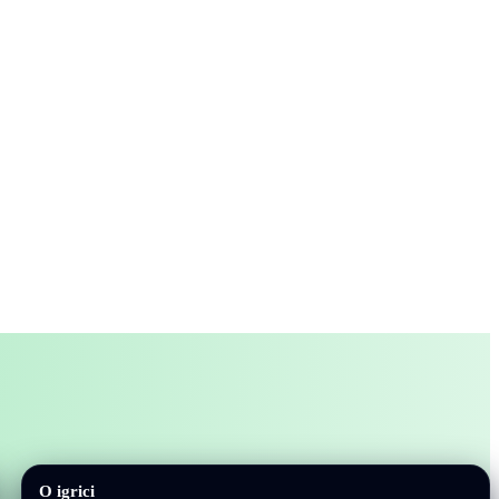
O igrici