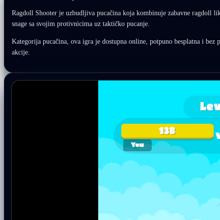
Ragdoll Shooter je uzbudljiva pucačina koja kombinuje zabavne ragdoll li
snage sa svojim protivnicima uz taktičko pucanje.
Kategorija pucačina, ova igra je dostupna online, potpuno besplatna i bez po
akcije.