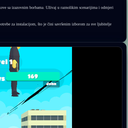
kove sa izazovnim borbama. Uživaj u raznolikim scenarijima i odmjeri
trebe za instalacijom, što je čini savršenim izborom za sve ljubitelje