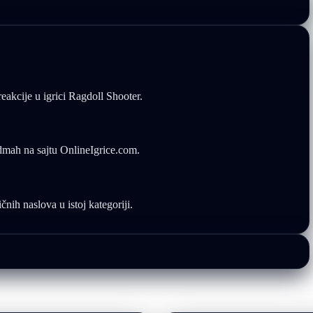
reakcije u igrici Ragdoll Shooter.
odmah na sajtu OnlineIgrice.com.
nih naslova u istoj kategoriji.