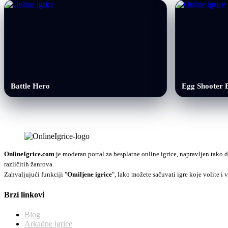
Battle Hero
Egg Shooter 
OnlineIgrice.com
je moderan portal za besplatne online igrice, napravljen tako d
različitih žanrova.
Zahvaljujući funkciji "
Omiljene igrice
", lako možete sačuvati igre koje volite i v
Brzi linkovi
Blog
Arkadne igrice