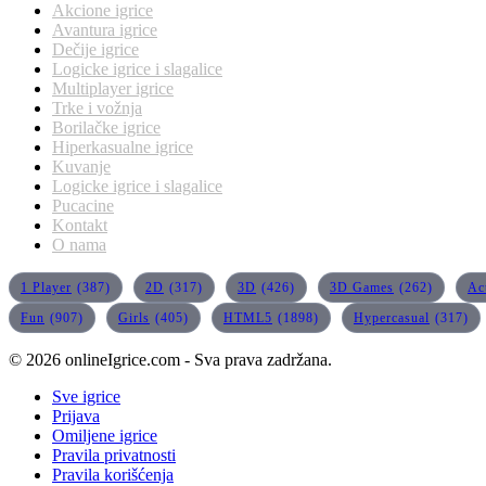
Akcione igrice
Avantura igrice
Dečije igrice
Logicke igrice i slagalice
Multiplayer igrice
Trke i vožnja
Borilačke igrice
Hiperkasualne igrice
Kuvanje
Logicke igrice i slagalice
Pucacine
Kontakt
O nama
1 Player
(387)
2D
(317)
3D
(426)
3D Games
(262)
Ac
Fun
(907)
Girls
(405)
HTML5
(1898)
Hypercasual
(317)
© 2026 onlineIgrice.com - Sva prava zadržana.
Sve igrice
Prijava
Omiljene igrice
Pravila privatnosti
Pravila korišćenja