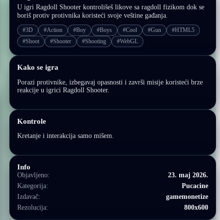
U igri Ragdoll Shooter kontrolišeš likove sa ragdoll fizikom dok se
boriš protiv protivnika koristeći svoje veštine gađanja.
#3D
#Action
#Boy
#Boys
#Cool
#Gun
#HTML5
#Shoot
#Shooter
#Shooting
#WebGL
Kako se igra
Porazi protivnike, izbegavaj opasnosti i završi misije koristeći brze
reakcije u igrici Ragdoll Shooter.
Kontrole
Kretanje i interakcija samo mišem.
Info
Objavljeno:
23. maj 2026.
Kategorija:
Pucacine
Izdavač:
gamemonetize
Rezolucija:
800x600