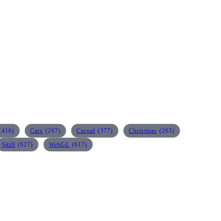
(416)
Cars
(287)
Casual
(377)
Christmas
(263)
Skill
(627)
WebGL
(617)