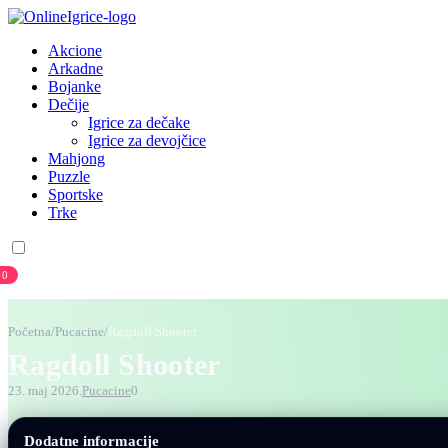
Akcione
Arkadne
Bojanke
Dečije
Igrice za dečake
Igrice za devojčice
Mahjong
Puzzle
Sportske
Trke
0
Prijava
Registracija
Početna
/
Pucacine
/
Ragdoll Shooter
Ragdoll Shooter
23. maj 2026.
Pucacine
0
Dodatne informacije