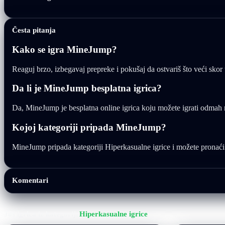
Česta pitanja
Kako se igra MineJump?
Reaguj brzo, izbegavaj prepreke i pokušaj da ostvariš što veći skor
Da li je MineJump besplatna igrica?
Da, MineJump je besplatna online igrica koju možete igrati odmah 
Kojoj kategoriji pripada MineJump?
MineJump pripada kategoriji Hiperkasualne igrice i možete pronaći jo
Komentari
Još igrica iz kategorije
Hiperkasualne igrice