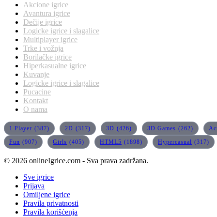
Akcione igrice
Avantura igrice
Dečije igrice
Logicke igrice i slagalice
Multiplayer igrice
Trke i vožnja
Borilačke igrice
Hiperkasualne igrice
Kuvanje
Logicke igrice i slagalice
Pucacine
Kontakt
O nama
1 Player
(387)
2D
(317)
3D
(426)
3D Games
(262)
Ac
Fun
(907)
Girls
(405)
HTML5
(1898)
Hypercasual
(317)
© 2026 onlineIgrice.com - Sva prava zadržana.
Sve igrice
Prijava
Omiljene igrice
Pravila privatnosti
Pravila korišćenja