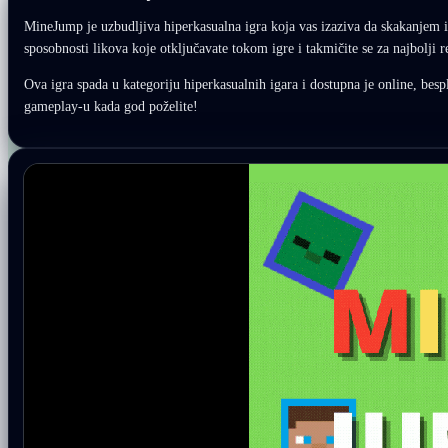
MineJump je uzbudljiva hiperkasualna igra koja vas izaziva da skakanjem iz
sposobnosti likova koje otključavate tokom igre i takmičite se za najbolji re
Ova igra spada u kategoriju hiperkasualnih igara i dostupna je online, bes
gameplay-u kada god poželite!