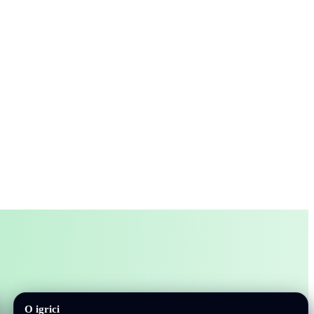
O igrici