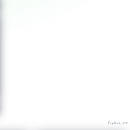
Pogledaj sve