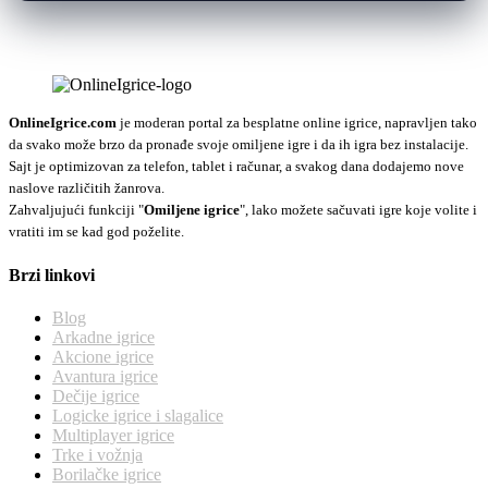
OnlineIgrice.com
je moderan portal za besplatne online igrice, napravljen tako
da svako može brzo da pronađe svoje omiljene igre i da ih igra bez instalacije.
Sajt je optimizovan za telefon, tablet i računar, a svakog dana dodajemo nove
naslove različitih žanrova.
Zahvaljujući funkciji "
Omiljene igrice
", lako možete sačuvati igre koje volite i
vratiti im se kad god poželite.
Brzi linkovi
Blog
Arkadne igrice
Akcione igrice
Avantura igrice
Dečije igrice
Logicke igrice i slagalice
Multiplayer igrice
Trke i vožnja
Borilačke igrice