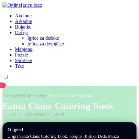
Akcione
Arkadne
Bojanke
Dečije
Igrice za dečake
Igrice za devojčice
Mahjong
Puzzle
Sportske
Trke
0
Početna
/
Deda Mraz igrice
/
Santa Claus Coloring Book
Santa Claus Coloring Book
9. decembar 2025.
Deda Mraz igrice
0
O igrici
U igri Santa Claus Coloring Book, obojite 18 slika Deda Mraza