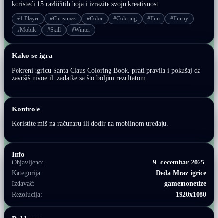
koristeći 15 različitih boja i izrazite svoju kreativnost.
#1 Player
#Christmas
#Color
#Coloring
#Fun
#Funny
#Mobile
#Skill
#Winter
Kako se igra
Pokreni igricu Santa Claus Coloring Book, prati pravila i pokušaj da
završiš nivoe ili zadatke sa što boljim rezultatom.
Kontrole
Koristite miš na računaru ili dodir na mobilnom uređaju.
Info
Objavljeno:
9. decembar 2025.
Kategorija:
Deda Mraz igrice
Izdavač:
gamemonetize
Rezolucija:
1920x1080