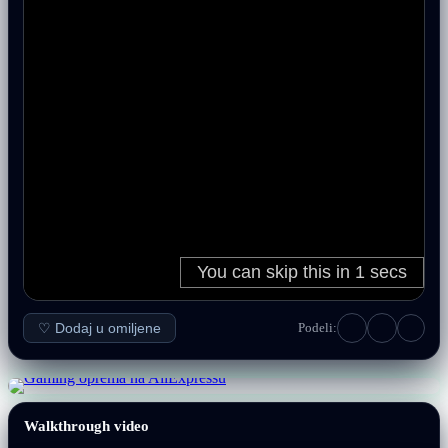
♡ Dodaj u omiljene
Podeli:
Walkthrough video