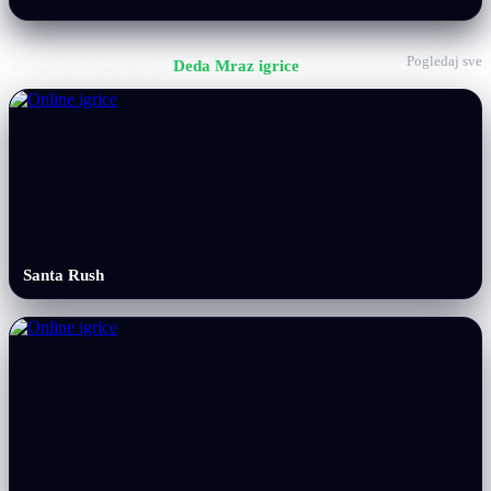
Pogledaj sve
Još igrica iz kategorije
Deda Mraz igrice
Santa Rush