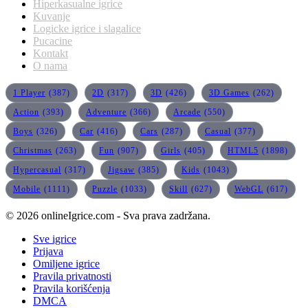
Hiperkasualne igrice
Kuvanje
Logicke igrice i slagalice
Pucacine
Kontakt
O nama
1 Player
(387)
2D
(317)
3D
(426)
3D Games
(262)
Action
(393)
Adventure
(366)
Arcade
(550)
Boys
(326)
Car
(416)
Cars
(287)
Casual
(377)
Christmas
(263)
Fun
(907)
Girls
(405)
HTML5
(1898)
Hypercasual
(317)
Jigsaw
(385)
Kids
(1043)
Mobile
(1111)
Puzzle
(1033)
Skill
(627)
WebGL
(617)
© 2026 onlineIgrice.com - Sva prava zadržana.
Sve igrice
Prijava
Omiljene igrice
Pravila privatnosti
Pravila korišćenja
DMCA