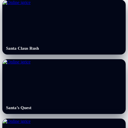
Santa Claus Rush
Santa’s Quest