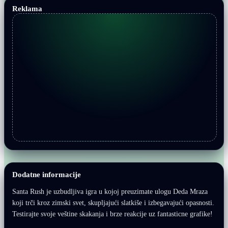
Reklama
Dodatne informacije
Santa Rush je uzbudljiva igra u kojoj preuzimate ulogu Deda Mraza
koji trči kroz zimski svet, skupljajući slatkiše i izbegavajući opasnosti.
Testirajte svoje veštine skakanja i brze reakcije uz fantasticne grafike!