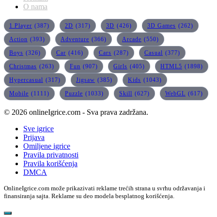
O nama
1 Player
(387)
2D
(317)
3D
(426)
3D Games
(262)
Action
(393)
Adventure
(366)
Arcade
(550)
Boys
(326)
Car
(416)
Cars
(287)
Casual
(377)
Christmas
(263)
Fun
(907)
Girls
(405)
HTML5
(1898)
Hypercasual
(317)
Jigsaw
(385)
Kids
(1043)
Mobile
(1111)
Puzzle
(1033)
Skill
(627)
WebGL
(617)
© 2026 onlineIgrice.com - Sva prava zadržana.
Sve igrice
Prijava
Omiljene igrice
Pravila privatnosti
Pravila korišćenja
DMCA
OnlineIgrice.com može prikazivati reklame trećih strana u svrhu održavanja i
finansiranja sajta. Reklame su deo modela besplatnog korišćenja.