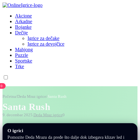
Akcione
Arkadne
Bojanke
Dečije
Igrice za dečake
Igrice za devojčice
Mahjong
Puzzle
Sportske
Trke
0
Početna
/
Deda Mraz igrice
/
Santa Rush
Santa Rush
9. decembar 2025.
Deda Mraz igrice
0
O igrici
Pomozite Deda Mrazu da pređe što dalje dok izbegava klizav led i