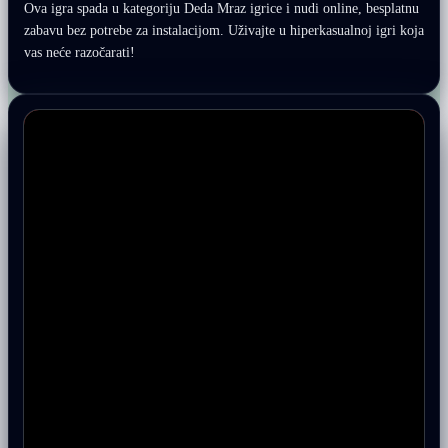
Ova igra spada u kategoriju Deda Mraz igrice i nudi online, besplatnu
zabavu bez potrebe za instalacijom. Uživajte u hiperkasualnoj igri koja
vas neće razočarati!