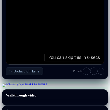
♡ Dodaj u omiljene
Podeli:
Walkthrough video