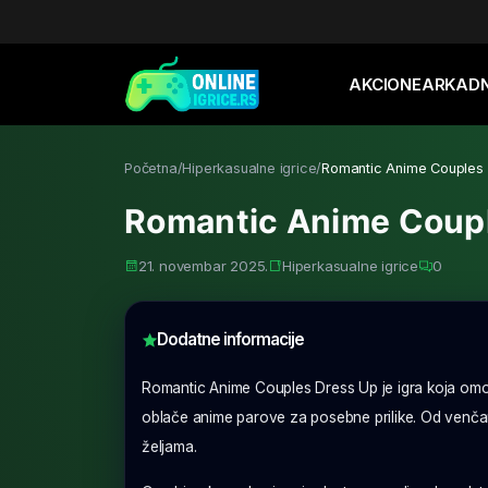
AKCIONE
ARKAD
Početna
/
Hiperkasualne igrice
/
Romantic Anime Couples
Romantic Anime Coup
21. novembar 2025.
Hiperkasualne igrice
0
Dodatne informacije
Romantic Anime Couples Dress Up je igra koja omog
oblače anime parove za posebne prilike. Od venčan
željama.