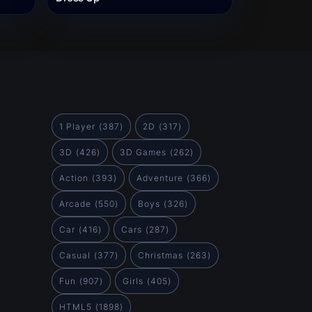
1 Player
(387)
2D
(317)
3D
(426)
3D Games
(262)
Action
(393)
Adventure
(366)
Arcade
(550)
Boys
(326)
Car
(416)
Cars
(287)
Casual
(377)
Christmas
(263)
Fun
(907)
Girls
(405)
HTML5
(1898)