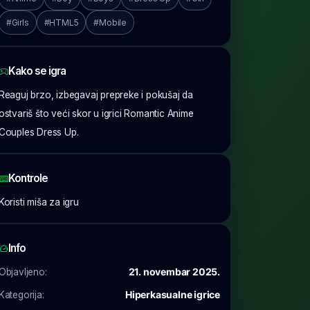
#Girls
#HTML5
#Mobile
Kako se igra
Reaguj brzo, izbegavaj prepreke i pokušaj da
ostvariš što veći skor u igrici Romantic Anime
Couples Dress Up.
Kontrole
Koristi miša za igru
Info
Objavljeno:
21. novembar 2025.
Kategorija:
Hiperkasualne igrice