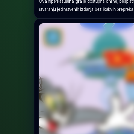
Ova hiperkasualna igra je dostupna online, besplatna j
stvaranju jedinstvenih izdanja bez ikakvih prepreka