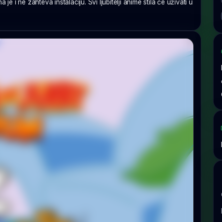
e i ne zahteva instalaciju. Svi ljubitelji anime stila će uživati u
.