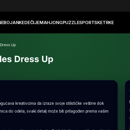
NE
BOJANKE
DEČIJE
MAHJONG
PUZZLE
SPORTSKE
TRKE
 Dress Up
les Dress Up
ućava kreativcima da izraze svoje stilističke veštine dok
ica do odela, svaki detalj može biti prilagođen prema vašim