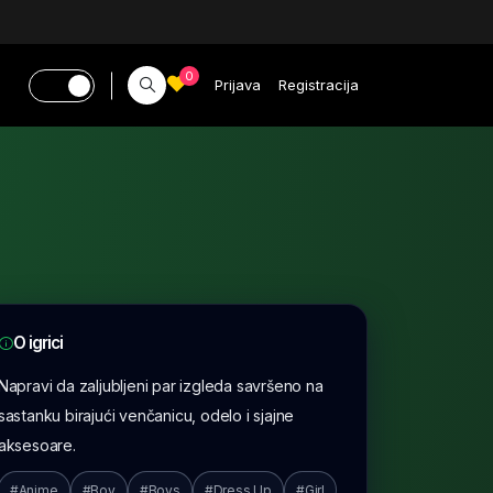
0
Prijava
Registracija
O igrici
Napravi da zaljubljeni par izgleda savršeno na
sastanku birajući venčanicu, odelo i sjajne
aksesoare.
#Anime
#Boy
#Boys
#Dress Up
#Girl