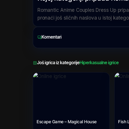
Romantic Anime Couples Dress Up pripada
pronaći još sličnih naslova u istoj kategori
Komentari
Još igrica iz kategorije
Hiperkasualne igrice
Escape Game – Magical House
Fish 