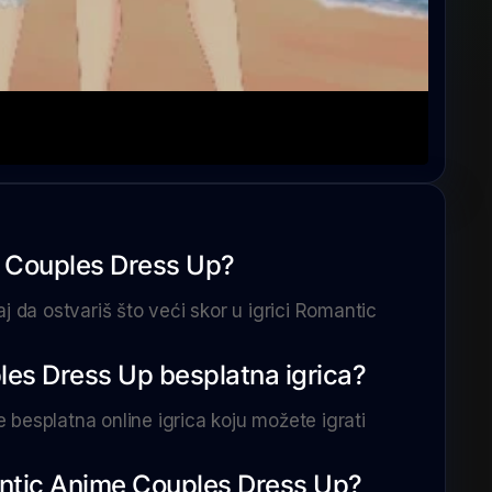
e Couples Dress Up?
j da ostvariš što veći skor u igrici Romantic
les Dress Up besplatna igrica?
besplatna online igrica koju možete igrati
mantic Anime Couples Dress Up?