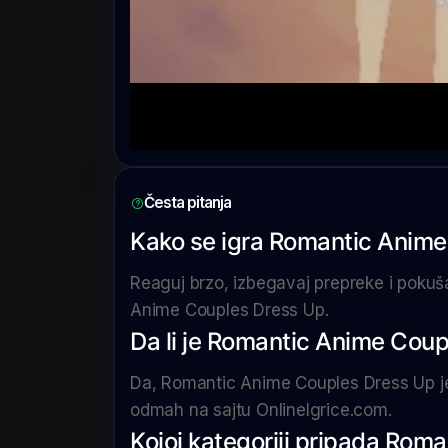
Česta pitanja
Kako se igra Romantic Anim
Reaguj brzo, izbegavaj prepreke i pokuša
Anime Couples Dress Up.
Da li je Romantic Anime Coup
Da, Romantic Anime Couples Dress Up je 
odmah na sajtu OnlineIgrice.com.
Kojoj kategoriji pripada Ro