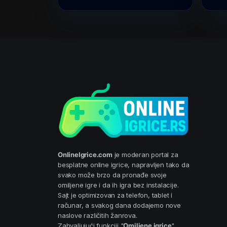
OnlineIgrice.com
je moderan portal za
besplatne online igrice, napravljen tako da
svako može brzo da pronađe svoje
omiljene igre i da ih igra bez instalacije.
Sajt je optimizovan za telefon, tablet i
računar, a svakog dana dodajemo nove
naslove različitih žanrova.
Zahvaljujući funkciji "
Omiljene igrice
",