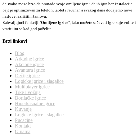
da svako može brzo da pronađe svoje omiljene igre i da ih igra bez instalacije.
Sajt je optimizovan za telefon, tablet i računar, a svakog dana dodajemo nove
naslove različitih žanrova.
Zahvaljujući funkciji "
Omiljene igrice
", lako možete sačuvati igre koje volite i
vratiti im se kad god poželite.
Brzi linkovi
Blog
Arkadne igrice
Akcione igrice
Avantura igrice
Dečije igrice
Logicke igrice i slagalice
Multiplayer igrice
Trke i vožnja
Borilačke igrice
Hiperkasualne igrice
Kuvanje
Logicke igrice i slagalice
Pucacine
Kontakt
O nama