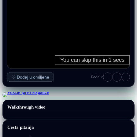
♡ Dodaj u omiljene
Podeli:
Walkthrough video
Česta pitanja