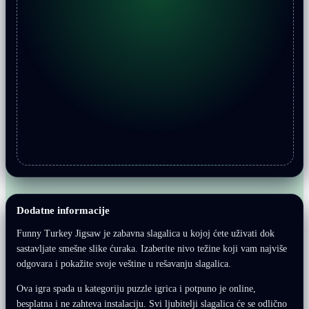
Dodatne informacije
Funny Turkey Jigsaw je zabavna slagalica u kojoj ćete uživati dok
sastavljate smešne slike ćuraka. Izaberite nivo težine koji vam najviše
odgovara i pokažite svoje veštine u rešavanju slagalica.
Ova igra spada u kategoriju puzzle igrica i potpuno je online,
besplatna i ne zahteva instalaciju. Svi ljubitelji slagalica će se odlično