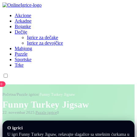
Akcione
Arkadne
Bojanke
Dečije
Igrice za dečake
Igrice za devojčice
Mahjong
Puzzle
Sportske
Trke
0
Početna
/
Puzzle igrice
/
Funny Turkey Jigsaw
Funny Turkey Jigsaw
22. novembar 2025.
Puzzle igrice
0
O igrici
U igri Funny Turkey Jigsaw, rešavajte slagalice sa smešnim ćurkama u