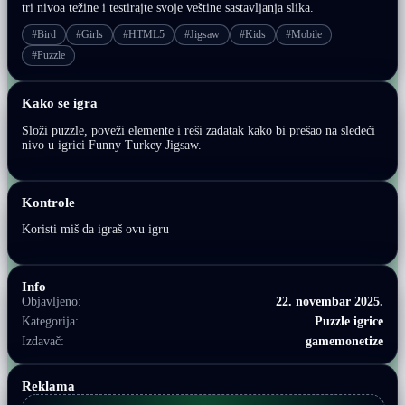
tri nivoa težine i testirajte svoje veštine sastavljanja slika.
#Bird
#Girls
#HTML5
#Jigsaw
#Kids
#Mobile
#Puzzle
Kako se igra
Složi puzzle, poveži elemente i reši zadatak kako bi prešao na sledeći
nivo u igrici Funny Turkey Jigsaw.
Kontrole
Koristi miš da igraš ovu igru
Info
Objavljeno:
22. novembar 2025.
Kategorija:
Puzzle igrice
Izdavač:
gamemonetize
Reklama