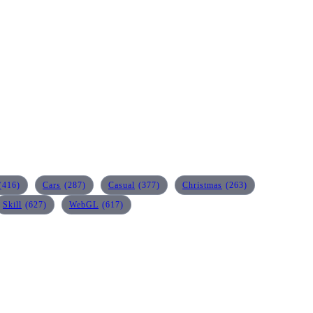
(416)
Cars
(287)
Casual
(377)
Christmas
(263)
Skill
(627)
WebGL
(617)