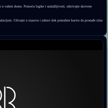
eo u vašem domu. Pomoću logike i snalažljivosti, otkrivajte skrivene
talacijom. Uživajte u izazovu i zabavi dok pomažete kuriru da pronađe izlaz