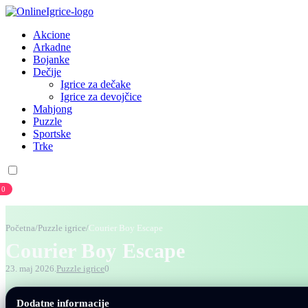
Akcione
Arkadne
Bojanke
Dečije
Igrice za dečake
Igrice za devojčice
Mahjong
Puzzle
Sportske
Trke
0
Prijava
Registracija
Početna
/
Puzzle igrice
/
Courier Boy Escape
Courier Boy Escape
23. maj 2026.
Puzzle igrice
0
Dodatne informacije