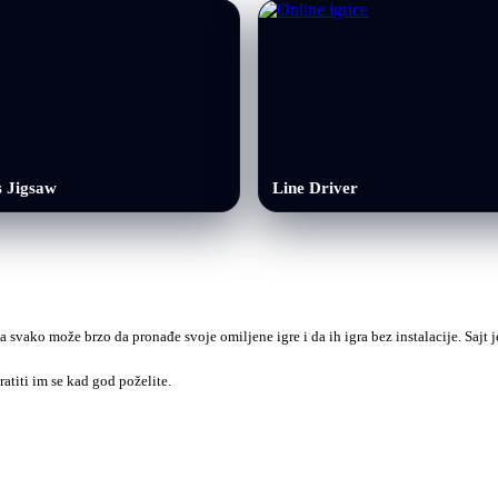
s Jigsaw
Line Driver
a svako može brzo da pronađe svoje omiljene igre i da ih igra bez instalacije. Sajt
ratiti im se kad god poželite.