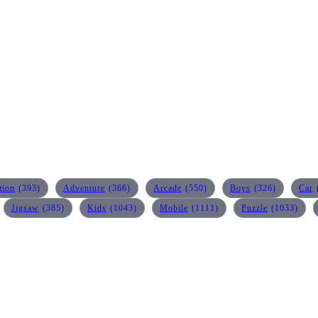
tion
(393)
Adventure
(366)
Arcade
(550)
Boys
(326)
Car
Jigsaw
(385)
Kids
(1043)
Mobile
(1111)
Puzzle
(1033)