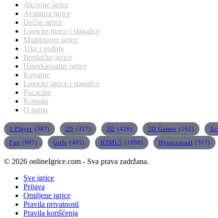
Akcione igrice
Avantura igrice
Dečije igrice
Logicke igrice i slagalice
Multiplayer igrice
Trke i vožnja
Borilačke igrice
Hiperkasualne igrice
Kuvanje
Logicke igrice i slagalice
Pucacine
Kontakt
O nama
1 Player
(387)
2D
(317)
3D
(426)
3D Games
(262)
Ac
Fun
(907)
Girls
(405)
HTML5
(1898)
Hypercasual
(317)
© 2026 onlineIgrice.com - Sva prava zadržana.
Sve igrice
Prijava
Omiljene igrice
Pravila privatnosti
Pravila korišćenja