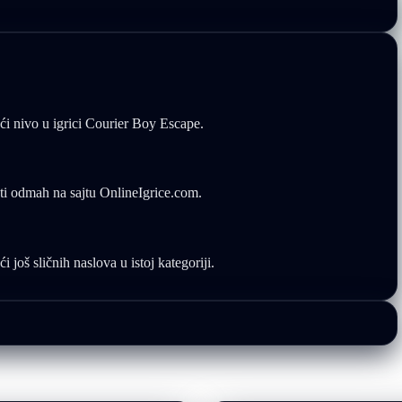
eći nivo u igrici Courier Boy Escape.
ati odmah na sajtu OnlineIgrice.com.
još sličnih naslova u istoj kategoriji.