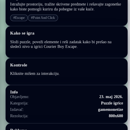
Istražujte prostoriju, tražite skrivene predmete i rešavajte zagonetke
kako biste pomogli kuriru da pobegne iz vaše kuće.
#Escape
#Point And Click
Kako se igra
Složi puzzle, poveži elemente i reši zadatak kako bi prešao na
sledeći nivo u igrici Courier Boy Escape.
Kontrole
Kliknite mišem za interakciju.
Info
Objavljeno:
23. maj 2026.
Kategorija:
Puzzle igrice
Izdavač:
gamemonetize
Rezolucija:
800x600