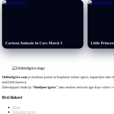
Cartoon Animals In Cars Match 3
Little Princes
OnlineIgrice.com
je moderan portal za besplatne online igrice, napravljen tako d
različitih žanrova.
Zahvaljujući funkciji "
Omiljene igrice
", lako možete sačuvati igre koje volite i v
Brzi linkovi
Blog
Arkadne igrice