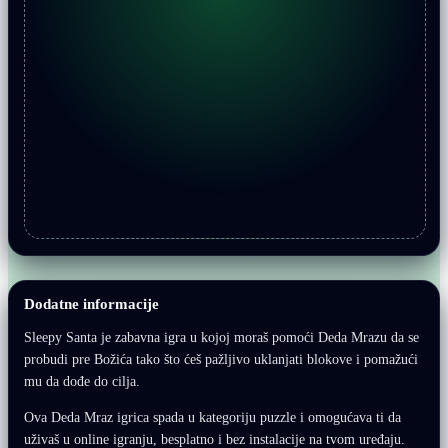
Dodatne informacije
Sleepy Santa je zabavna igra u kojoj moraš pomoći Deda Mrazu da se
probudi pre Božića tako što ćeš pažljivo uklanjati blokove i pomažući
mu da dođe do cilja.
Ova Deda Mraz igrica spada u kategoriju puzzle i omogućava ti da
uživaš u online igranju, besplatno i bez instalacije na tvom uređaju.