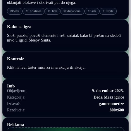
uklanjati blokove i otkrivati put do njega.
#Boys
#Christmas
#Click
#Educational
#Kids
#Puzzle
Kako se igra
Složi puzzle, poveži elemente i reši zadatak kako bi prešao na sledeći
nivo u igrici Sleepy Santa.
Kontrole
Klik na levi taster miša za interakciju ili akciju.
Info
Objavljeno:
9. decembar 2025.
Kategorija:
Deda Mraz igrice
Izdavač:
gamemonetize
Rezolucija:
800x600
Reklama