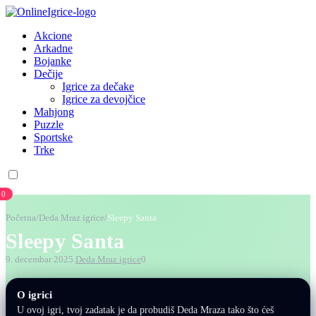
Akcione
Arkadne
Bojanke
Dečije
Igrice za dečake
Igrice za devojčice
Mahjong
Puzzle
Sportske
Trke
0
Početna
/
Deda Mraz igrice
/
Sleepy Santa
Sleepy Santa
9. decembar 2025.
Deda Mraz igrice
0
O igrici
U ovoj igri, tvoj zadatak je da probudiš Deda Mraza tako što ćeš