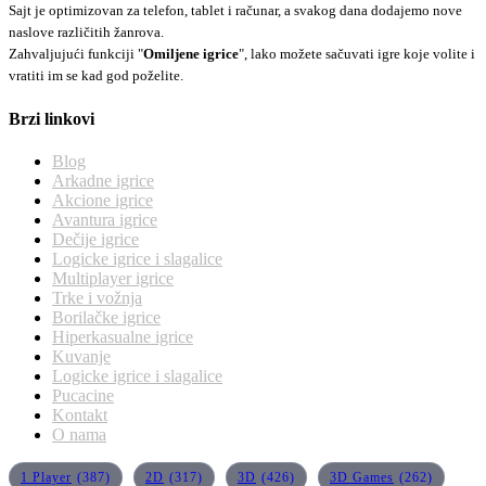
Sajt je optimizovan za telefon, tablet i računar, a svakog dana dodajemo nove
naslove različitih žanrova.
Zahvaljujući funkciji "
Omiljene igrice
", lako možete sačuvati igre koje volite i
vratiti im se kad god poželite.
Brzi linkovi
Blog
Arkadne igrice
Akcione igrice
Avantura igrice
Dečije igrice
Logicke igrice i slagalice
Multiplayer igrice
Trke i vožnja
Borilačke igrice
Hiperkasualne igrice
Kuvanje
Logicke igrice i slagalice
Pucacine
Kontakt
O nama
1 Player
(387)
2D
(317)
3D
(426)
3D Games
(262)