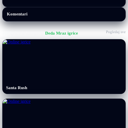
Komentari
Pogledaj sve
Još igrica iz kategorije
Deda Mraz igrice
Santa Rush