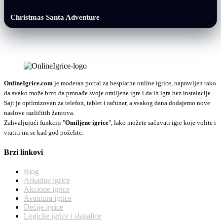
Christmas Santa Adventure
OnlineIgrice.com
je moderan portal za besplatne online igrice, napravljen tako
da svako može brzo da pronađe svoje omiljene igre i da ih igra bez instalacije.
Sajt je optimizovan za telefon, tablet i računar, a svakog dana dodajemo nove
naslove različitih žanrova.
Zahvaljujući funkciji "
Omiljene igrice
", lako možete sačuvati igre koje volite i
vratiti im se kad god poželite.
Brzi linkovi
Blog
Arkadne igrice
Akcione igrice
Avantura igrice
Dečije igrice
Logicke igrice i slagalice