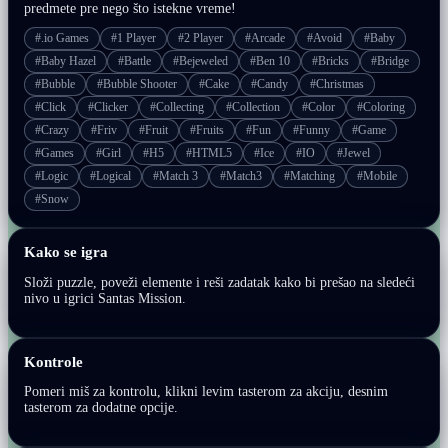
predmete pre nego što istekne vreme!
#.io Games
#1 Player
#2 Player
#Arcade
#Avoid
#Baby
#Baby Hazel
#Battle
#Bejeweled
#Ben 10
#Bricks
#Bridge
#Bubble
#Bubble Shooter
#Cake
#Candy
#Christmas
#Click
#Clicker
#Collecting
#Collection
#Color
#Coloring
#Crazy
#Friv
#Fruit
#Fruits
#Fun
#Funny
#Game
#Games
#Girl
#H5
#HTML5
#Ice
#IO
#Jewel
#Logic
#Logical
#Match 3
#Match3
#Matching
#Mobile
#Snow
Kako se igra
Složi puzzle, poveži elemente i reši zadatak kako bi prešao na sledeći
nivo u igrici Santas Mission.
Kontrole
Pomeri miš za kontrolu, klikni levim tasterom za akciju, desnim
tasterom za dodatne opcije.