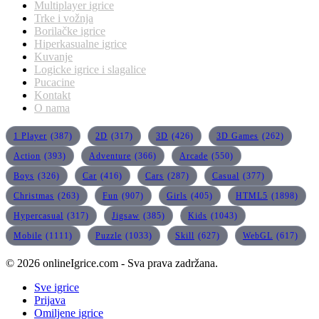
Multiplayer igrice
Trke i vožnja
Borilačke igrice
Hiperkasualne igrice
Kuvanje
Logicke igrice i slagalice
Pucacine
Kontakt
O nama
1 Player
(387)
2D
(317)
3D
(426)
3D Games
(262)
Action
(393)
Adventure
(366)
Arcade
(550)
Boys
(326)
Car
(416)
Cars
(287)
Casual
(377)
Christmas
(263)
Fun
(907)
Girls
(405)
HTML5
(1898)
Hypercasual
(317)
Jigsaw
(385)
Kids
(1043)
Mobile
(1111)
Puzzle
(1033)
Skill
(627)
WebGL
(617)
© 2026 onlineIgrice.com - Sva prava zadržana.
Sve igrice
Prijava
Omiljene igrice