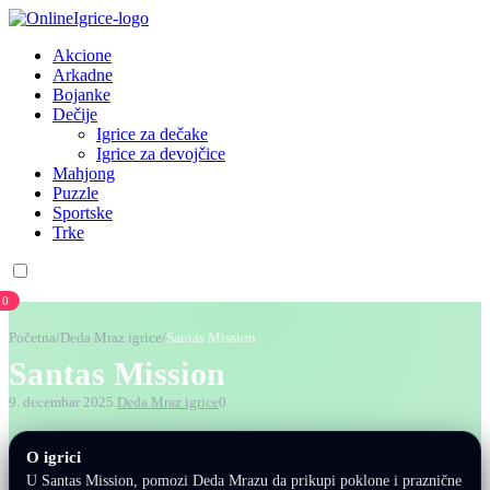
Akcione
Arkadne
Bojanke
Dečije
Igrice za dečake
Igrice za devojčice
Mahjong
Puzzle
Sportske
Trke
0
Početna
/
Deda Mraz igrice
/
Santas Mission
Santas Mission
9. decembar 2025.
Deda Mraz igrice
0
O igrici
U Santas Mission, pomozi Deda Mrazu da prikupi poklone i praznične