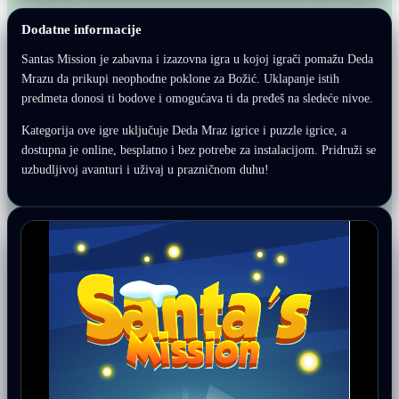
Dodatne informacije
Santas Mission je zabavna i izazovna igra u kojoj igrači pomažu Deda
Mrazu da prikupi neophodne poklone za Božić. Uklapanje istih
predmeta donosi ti bodove i omogućava ti da pređeš na sledeće nivoe.
Kategorija ove igre uključuje Deda Mraz igrice i puzzle igrice, a
dostupna je online, besplatno i bez potrebe za instalacijom. Pridruži se
uzbudljivoj avanturi i uživaj u prazničnom duhu!