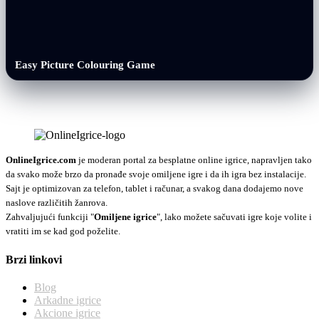
Easy Picture Colouring Game
OnlineIgrice.com
je moderan portal za besplatne online igrice, napravljen tako
da svako može brzo da pronađe svoje omiljene igre i da ih igra bez instalacije.
Sajt je optimizovan za telefon, tablet i računar, a svakog dana dodajemo nove
naslove različitih žanrova.
Zahvaljujući funkciji "
Omiljene igrice
", lako možete sačuvati igre koje volite i
vratiti im se kad god poželite.
Brzi linkovi
Blog
Arkadne igrice
Akcione igrice