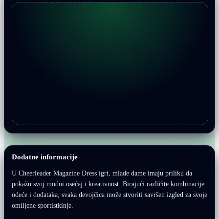
Dodatne informacije
U Cheerleader Magazine Dress igri, mlade dame imaju priliku da
pokažu svoj modni osećaj i kreativnost. Birajući različite kombinacije
odeće i dodataka, svaka devojčica može stvoriti savršen izgled za svoje
omiljene sportistkinje.