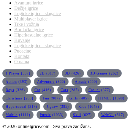
Avantura igrice
Dečije igrice
Logicke igrice i slagalice
Multiplayer igrice
Trke i vožnja
Borilačke igrice
Hiperkasualne igrice
Kuvanje
Logicke igrice i slagalice
Pucacine
Kontakt
O nama
1 Player
(387)
2D
(317)
3D
(426)
3D Games
(262)
Action
(393)
Adventure
(366)
Arcade
(550)
Boys
(326)
Car
(416)
Cars
(287)
Casual
(377)
Christmas
(263)
Fun
(907)
Girls
(405)
HTML5
(1898)
Hypercasual
(317)
Jigsaw
(385)
Kids
(1043)
Mobile
(1111)
Puzzle
(1033)
Skill
(627)
WebGL
(617)
© 2026 onlineIgrice.com - Sva prava zadržana.