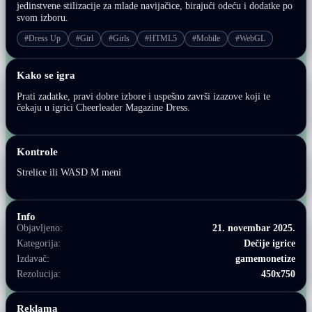
jedinstvene stilizacije za mlade navijačice, birajući odeću i dodatke po
svom izboru.
#Dress Up
#Girl
#Girls
#HTML5
#Mobile
#WebGL
Kako se igra
Prati zadatke, pravi dobre izbore i uspešno završi izazove koji te
čekaju u igrici Cheerleader Magazine Dress.
Kontrole
Strelice ili WASD M meni
Info
Objavljeno:
21. novembar 2025.
Kategorija:
Dečije igrice
Izdavač:
gamemonetize
Rezolucija:
450x750
Reklama