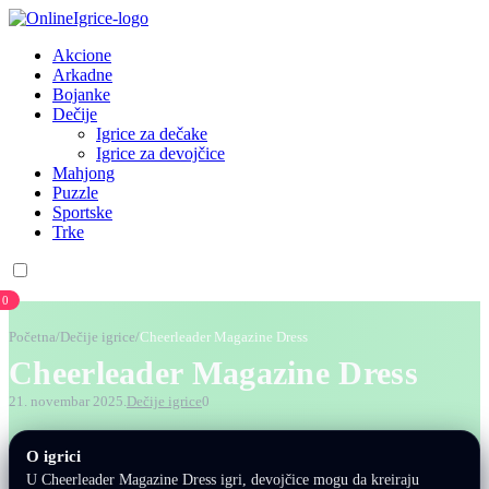
Akcione
Arkadne
Bojanke
Dečije
Igrice za dečake
Igrice za devojčice
Mahjong
Puzzle
Sportske
Trke
0
Početna
/
Dečije igrice
/
Cheerleader Magazine Dress
Cheerleader Magazine Dress
21. novembar 2025.
Dečije igrice
0
O igrici
U Cheerleader Magazine Dress igri, devojčice mogu da kreiraju