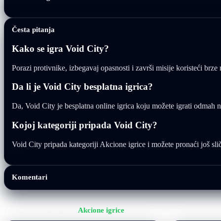
Česta pitanja
Kako se igra Void City?
Porazi protivnike, izbegavaj opasnosti i završi misije koristeći brze 
Da li je Void City besplatna igrica?
Da, Void City je besplatna online igrica koju možete igrati odmah n
Kojoj kategoriji pripada Void City?
Void City pripada kategoriji Akcione igrice i možete pronaći još slič
Komentari
Još igrica iz kategorije
Akcione igrice