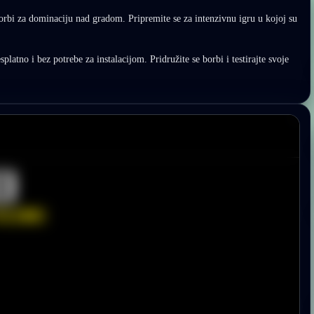
borbi za dominaciju nad gradom. Pripremite se za intenzivnu igru u kojoj su
latno i bez potrebe za instalacijom. Pridružite se borbi i testirajte svoje