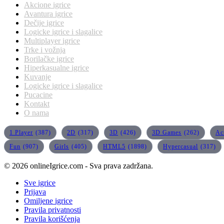
Akcione igrice
Avantura igrice
Dečije igrice
Logicke igrice i slagalice
Multiplayer igrice
Trke i vožnja
Borilačke igrice
Hiperkasualne igrice
Kuvanje
Logicke igrice i slagalice
Pucacine
Kontakt
O nama
1 Player
(387)
2D
(317)
3D
(426)
3D Games
(262)
Ac
Fun
(907)
Girls
(405)
HTML5
(1898)
Hypercasual
(317)
© 2026 onlineIgrice.com - Sva prava zadržana.
Sve igrice
Prijava
Omiljene igrice
Pravila privatnosti
Pravila korišćenja