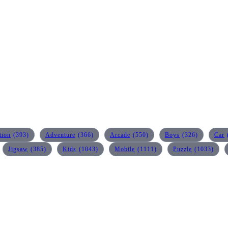
tion
(393)
Adventure
(366)
Arcade
(550)
Boys
(326)
Car
Jigsaw
(385)
Kids
(1043)
Mobile
(1111)
Puzzle
(1033)