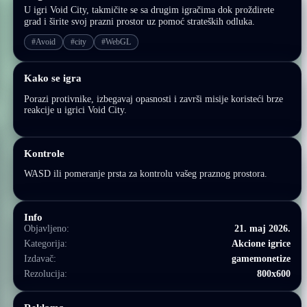
U igri Void City, takmičite se sa drugim igračima dok proždirete
grad i širite svoj prazni prostor uz pomoć strateških odluka.
#Avoid
#city
#WebGL
Kako se igra
Porazi protivnike, izbegavaj opasnosti i završi misije koristeći brze
reakcije u igrici Void City.
Kontrole
WASD ili pomeranje prsta za kontrolu vašeg praznog prostora.
Info
Objavljeno:
21. maj 2026.
Kategorija:
Akcione igrice
Izdavač:
gamemonetize
Rezolucija:
800x600