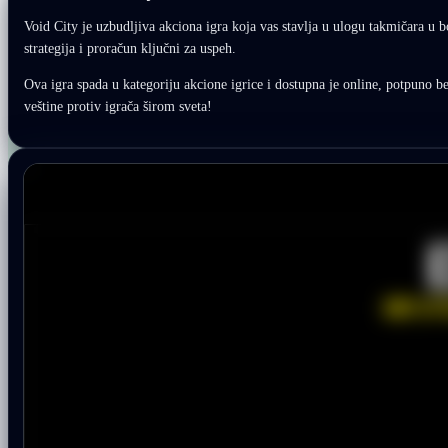
Void City je uzbudljiva akciona igra koja vas stavlja u ulogu takmičara u 
strategija i proračun ključni za uspeh.
Ova igra spada u kategoriju akcione igrice i dostupna je online, potpuno besp
veštine protiv igrača širom sveta!