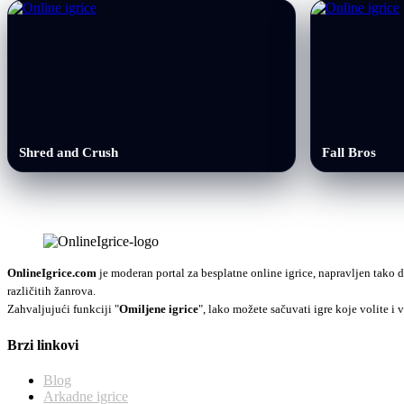
Shred and Crush
Fall Bros
OnlineIgrice.com
je moderan portal za besplatne online igrice, napravljen tako d
različitih žanrova.
Zahvaljujući funkciji "
Omiljene igrice
", lako možete sačuvati igre koje volite i v
Brzi linkovi
Blog
Arkadne igrice