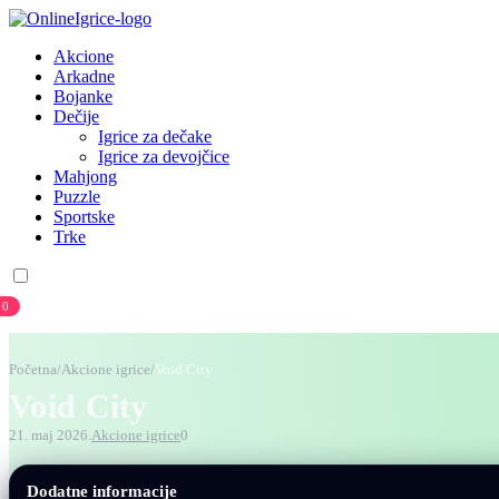
Akcione
Arkadne
Bojanke
Dečije
Igrice za dečake
Igrice za devojčice
Mahjong
Puzzle
Sportske
Trke
0
Prijava
Registracija
Početna
/
Akcione igrice
/
Void City
Void City
21. maj 2026.
Akcione igrice
0
Dodatne informacije