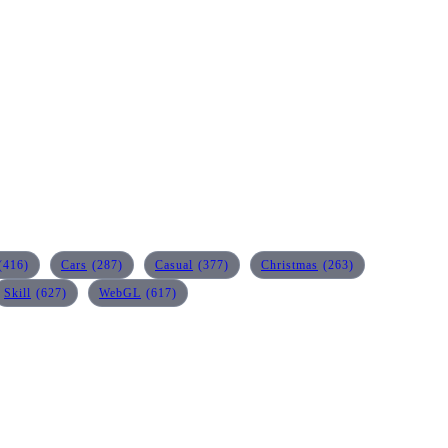
(416)
Cars
(287)
Casual
(377)
Christmas
(263)
Skill
(627)
WebGL
(617)