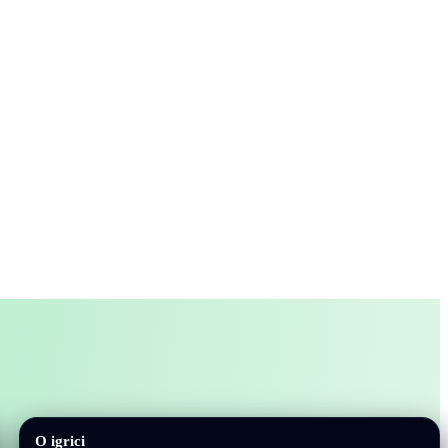
O igrici