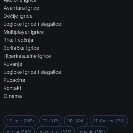
Avantura igrice
Dečije igrice
Logicke igrice i slagalice
Multiplayer igrice
Trke i vožnja
Borilačke igrice
Hiperkasualne igrice
Kuvanje
Logicke igrice i slagalice
Pucacine
Kontakt
O nama
1 Player
(387)
2D
(317)
3D
(426)
3D Games
(262)
Action
(393)
Adventure
(366)
Arcade
(550)