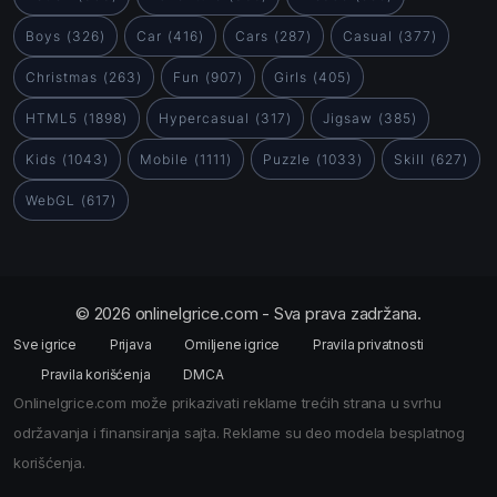
Boys
(326)
Car
(416)
Cars
(287)
Casual
(377)
Christmas
(263)
Fun
(907)
Girls
(405)
HTML5
(1898)
Hypercasual
(317)
Jigsaw
(385)
Kids
(1043)
Mobile
(1111)
Puzzle
(1033)
Skill
(627)
WebGL
(617)
© 2026 onlineIgrice.com - Sva prava zadržana.
Sve igrice
Prijava
Omiljene igrice
Pravila privatnosti
Pravila korišćenja
DMCA
OnlineIgrice.com može prikazivati reklame trećih strana u svrhu
održavanja i finansiranja sajta. Reklame su deo modela besplatnog
korišćenja.