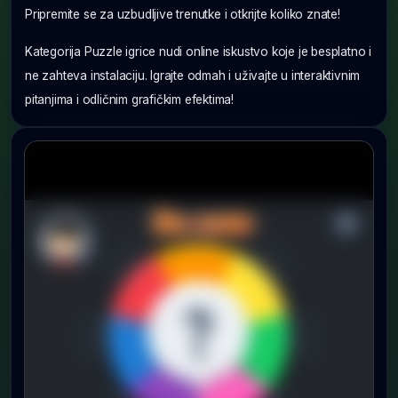
Pripremite se za uzbudljive trenutke i otkrijte koliko znate!
Kategorija Puzzle igrice nudi online iskustvo koje je besplatno i
ne zahteva instalaciju. Igrajte odmah i uživajte u interaktivnim
pitanjima i odličnim grafičkim efektima!