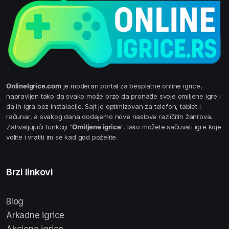
OnlineIgrice.com
je moderan portal za besplatne online igrice,
napravljen tako da svako može brzo da pronađe svoje omiljene igre i
da ih igra bez instalacije. Sajt je optimizovan za telefon, tablet i
računar, a svakog dana dodajemo nove naslove različitih žanrova.
Zahvaljujući funkciji "
Omiljene igrice
", lako možete sačuvati igre koje
volite i vratiti im se kad god poželite.
Brzi linkovi
Blog
Arkadne igrice
Akcione igrice