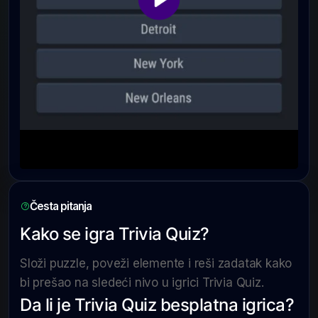
Česta pitanja
Kako se igra Trivia Quiz?
Složi puzzle, poveži elemente i reši zadatak kako
bi prešao na sledeći nivo u igrici Trivia Quiz.
Da li je Trivia Quiz besplatna igrica?