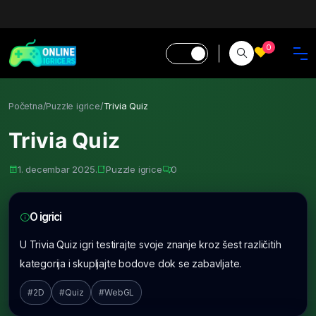
0
Početna
/
Puzzle igrice
/
Trivia Quiz
Trivia Quiz
1. decembar 2025.
Puzzle igrice
0
O igrici
U Trivia Quiz igri testirajte svoje znanje kroz šest različitih
kategorija i skupljajte bodove dok se zabavljate.
#2D
#Quiz
#WebGL