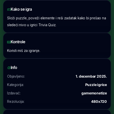
Kako se igra
Složi puzzle, poveži elemente i reši zadatak kako bi prešao na
sledeći nivo u igrici Trivia Quiz.
Kontrole
Koristi miš za igranje.
Info
Objavljeno:
1. decembar 2025.
Kategorija:
Puzzle igrice
Izdavač:
gamemonetize
Rezolucija:
480x720