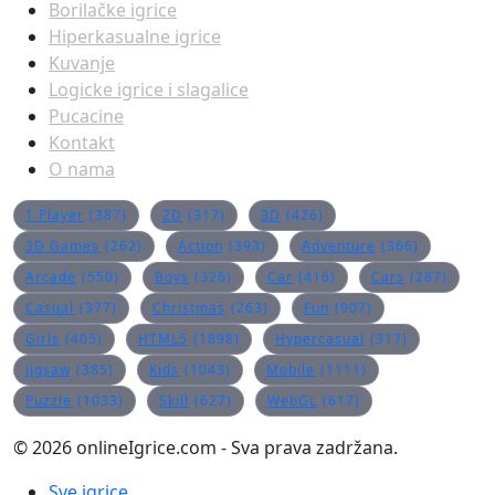
Borilačke igrice
Hiperkasualne igrice
Kuvanje
Logicke igrice i slagalice
Pucacine
Kontakt
O nama
1 Player
(387)
2D
(317)
3D
(426)
3D Games
(262)
Action
(393)
Adventure
(366)
Arcade
(550)
Boys
(326)
Car
(416)
Cars
(287)
Casual
(377)
Christmas
(263)
Fun
(907)
Girls
(405)
HTML5
(1898)
Hypercasual
(317)
Jigsaw
(385)
Kids
(1043)
Mobile
(1111)
Puzzle
(1033)
Skill
(627)
WebGL
(617)
© 2026 onlineIgrice.com - Sva prava zadržana.
Sve igrice