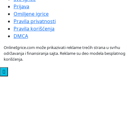
Prijava
Omiljene igrice
Pravila privatnosti
Pravila korišćenja
DMCA
OnlineIgrice.com može prikazivati reklame trećih strana u svrhu
održavanja i finansiranja sajta. Reklame su deo modela besplatnog
korišćenja.