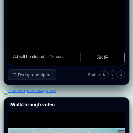
♡ Dodaj u omiljene
Podeli:
Walkthrough video