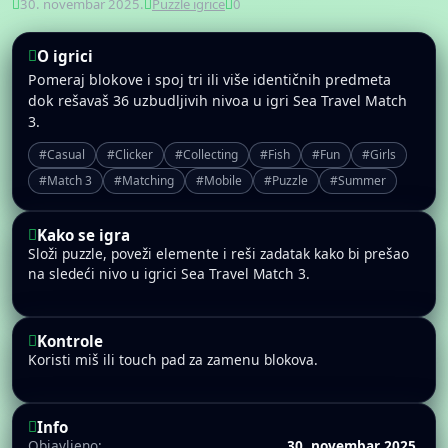
30. novembar 2025.
Puzzle igrice
0
O igrici
Pomeraj blokove i spoj tri ili više identičnih predmeta
dok rešavaš 36 uzbudljivih nivoa u igri Sea Travel Match
3.
#Casual
#Clicker
#Collecting
#Fish
#Fun
#Girls
#Match 3
#Matching
#Mobile
#Puzzle
#Summer
Kako se igra
Složi puzzle, poveži elemente i reši zadatak kako bi prešao
na sledeći nivo u igrici Sea Travel Match 3.
Kontrole
Koristi miš ili touch pad za zamenu blokova.
Info
Objavljeno:
30. novembar 2025.