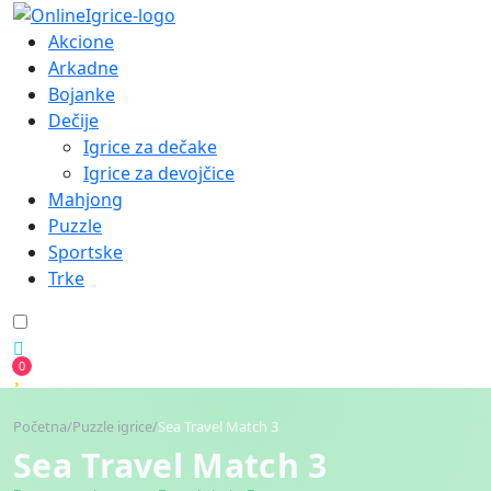
Akcione
Arkadne
Bojanke
Dečije
Igrice za dečake
Igrice za devojčice
Mahjong
Puzzle
Sportske
Trke
0
Početna
/
Puzzle igrice
/
Sea Travel Match 3
Sea Travel Match 3