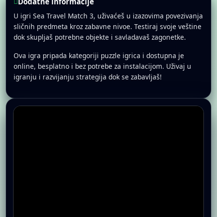
Dodatne informacije
U igri Sea Travel Match 3, uživaćeš u izazovima povezivanja
sličnih predmeta kroz zabavne nivoe. Testiraj svoje veštine
dok skupljaš potrebne objekte i savladavaš zagonetke.
Ova igra pripada kategoriji puzzle igrica i dostupna je
online, besplatno i bez potrebe za instalacijom. Uživaj u
igranju i razvijanju strategija dok se zabavljaš!