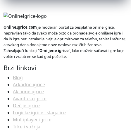
OnlineIgrice.com
je moderan portal za besplatne online igrice,
napravljen tako da svako može brzo da pronađe svoje omiljene igre i
da ih igra bez instalacije. Sajt je optimizovan za telefon, tablet i računar,
a svakog dana dodajemo nove naslove različitih žanrova.
Zahvaljujući funkciji "
Omiljene igrice
", lako možete sačuvati igre koje
volite i vratiti im se kad god poželite.
Brzi linkovi
Blog
Arkadne igrice
Akcione igrice
Avantura igrice
Dečije igrice
Logicke igrice i slagalice
Multiplayer igrice
Trke i vožnja