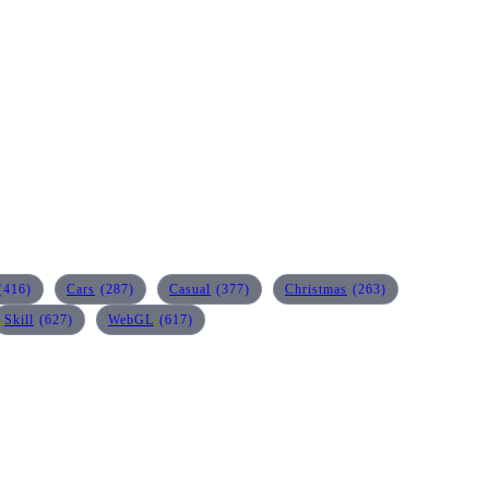
(416)
Cars
(287)
Casual
(377)
Christmas
(263)
Skill
(627)
WebGL
(617)