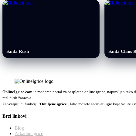
Santa Rush
Santa Claus 
OnlineIgrice.com
je moderan portal za besplatne online igrice, napravljen tako d
različitih žanrova.
Zahvaljujući funkciji "
Omiljene igrice
", lako možete sačuvati igre koje volite i v
Brzi linkovi
Blog
Arkadne igrice