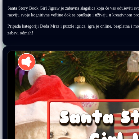
Santa Story Book Girl Jigsaw je zabavna slagalica koja će vas oduševiti 
razviju svoje kognitivne veštine dok se opuštaju i uživaju u kreativnom pro
Pripada kategoriji Deda Mraz i puzzle igrica, igra je online, besplatna i mož
zabavi odmah!