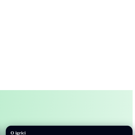
O igrici