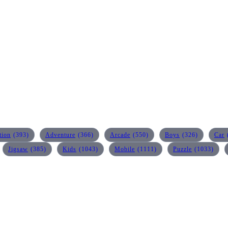
tion
(393)
Adventure
(366)
Arcade
(550)
Boys
(326)
Car
Jigsaw
(385)
Kids
(1043)
Mobile
(1111)
Puzzle
(1033)