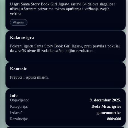
U igri Santa Story Book Girl Jigsaw, sastavi 64 delova slagalice i
uživaj u šarenim prizorima tokom opuštanja i vežbanja svojih
veština.
#Jigsaw
Kako se igra
Pokreni igricu Santa Story Book Girl Jigsaw, prati pravila i pokušaj
da završiš nivoe ili zadatke sa što boljim rezultatom.
Kontrole
Prevuci i ispusti mišem.
Info
Objavljeno:
9. decembar 2025.
Kategorija:
Deda Mraz igrice
Izdavač:
gamemonetize
Rezolucija:
800x600