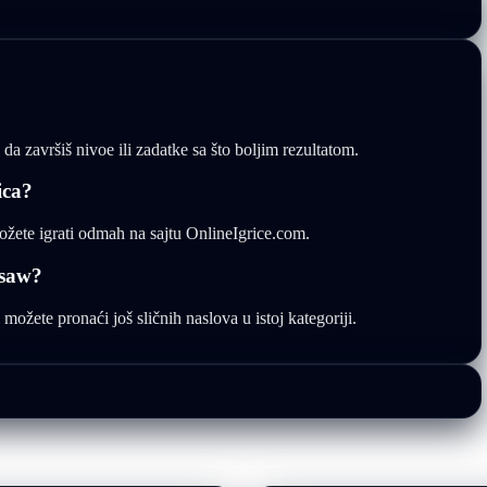
da završiš nivoe ili zadatke sa što boljim rezultatom.
ica?
ožete igrati odmah na sajtu OnlineIgrice.com.
gsaw?
ožete pronaći još sličnih naslova u istoj kategoriji.