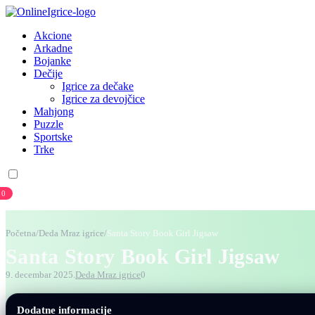
Akcione
Arkadne
Bojanke
Dečije
Igrice za dečake
Igrice za devojčice
Mahjong
Puzzle
Sportske
Trke
0
Prijava
Registracija
Početna
/
Deda Mraz igrice
/
Santa Story Book Girl Jigsaw
Santa Story Book Girl Jigsaw
9. decembar 2025.
Deda Mraz igrice
0
Dodatne informacije