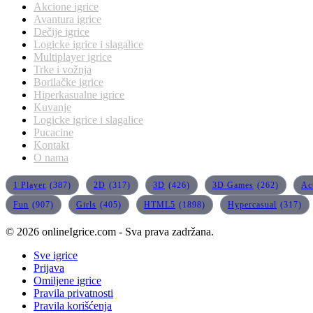
Akcione igrice
Avantura igrice
Dečije igrice
Logicke igrice i slagalice
Multiplayer igrice
Trke i vožnja
Borilačke igrice
Hiperkasualne igrice
Kuvanje
Logicke igrice i slagalice
Pucacine
Kontakt
O nama
1 Player
(387)
2D
(317)
3D
(426)
3D Games
(262)
Ac
Fun
(907)
Girls
(405)
HTML5
(1898)
Hypercasual
(317)
© 2026 onlineIgrice.com - Sva prava zadržana.
Sve igrice
Prijava
Omiljene igrice
Pravila privatnosti
Pravila korišćenja