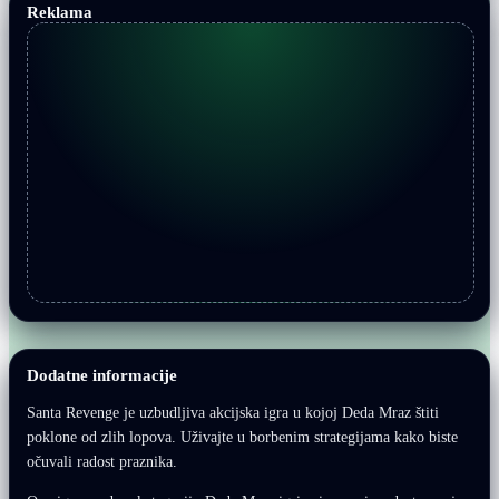
Reklama
Dodatne informacije
Santa Revenge je uzbudljiva akcijska igra u kojoj Deda Mraz štiti
poklone od zlih lopova. Uživajte u borbenim strategijama kako biste
očuvali radost praznika.