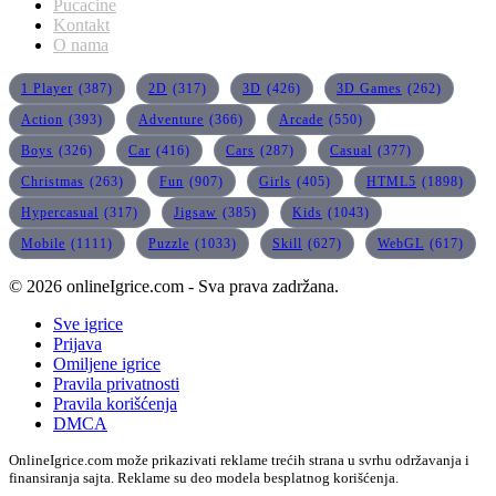
Pucacine
Kontakt
O nama
1 Player
(387)
2D
(317)
3D
(426)
3D Games
(262)
Action
(393)
Adventure
(366)
Arcade
(550)
Boys
(326)
Car
(416)
Cars
(287)
Casual
(377)
Christmas
(263)
Fun
(907)
Girls
(405)
HTML5
(1898)
Hypercasual
(317)
Jigsaw
(385)
Kids
(1043)
Mobile
(1111)
Puzzle
(1033)
Skill
(627)
WebGL
(617)
© 2026 onlineIgrice.com - Sva prava zadržana.
Sve igrice
Prijava
Omiljene igrice
Pravila privatnosti
Pravila korišćenja
DMCA
OnlineIgrice.com može prikazivati reklame trećih strana u svrhu održavanja i
finansiranja sajta. Reklame su deo modela besplatnog korišćenja.