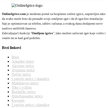
OnlineIgrice.com
je moderan portal za besplatne online igrice, napravljen tako
da svako može brzo da pronađe svoje omiljene igre i da ih igra bez instalacije.
Sajt je optimizovan za telefon, tablet i računar, a svakog dana dodajemo nove
naslove različitih žanrova.
Zahvaljujući funkciji "
Omiljene igrice
", lako možete sačuvati igre koje volite i
vratiti im se kad god poželite.
Brzi linkovi
Blog
Arkadne igrice
Akcione igrice
Avantura igrice
Dečije igrice
Logicke igrice i slagalice
Multiplayer igrice
Trke i vožnja
Borilačke igrice
Hiperkasualne igrice
Kuvanje
Logicke igrice i slagalice