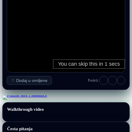
♡ Dodaj u omiljene
Podeli:
Walkthrough video
Česta pitanja