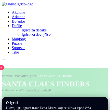
Akcione
Arkadne
Bojanke
Dečije
Igrice za dečake
Igrice za devojčice
Mahjong
Puzzle
Sportske
Trke
0
Početna
/
Deda Mraz igrice
/
SANTA CLAUS FINDERS
SANTA CLAUS FINDERS
9. decembar 2025.
Deda Mraz igrice
0
O igrici
U ovoj igri, igrači traže Deda Mraza koji se skriva ispod čaša,