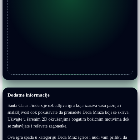
Dodatne informacije
Santa Claus Finders je uzbudljiva igra koja izaziva vašu pažnju i
snalažljivost dok pokušavate da pronađete Deda Mraza koji se skriva.
Uživajte u šarenim 2D okruženjima bogatim božićnim motivima dok
se zabavljate i rešavate zagonetke.
Ova igra spada u kategoriju Deda Mraz igrice i nudi vam priliku da