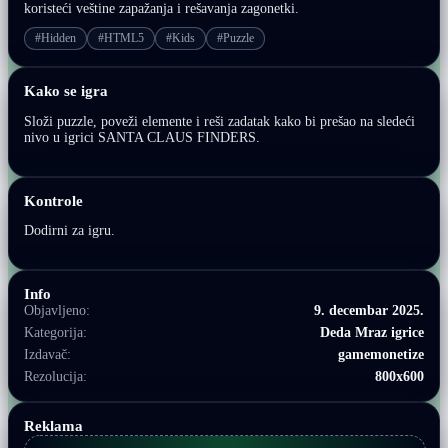
koristeći veštine zapažanja i rešavanja zagonetki.
#Hidden
#HTML5
#Kids
#Puzzle
Kako se igra
Složi puzzle, poveži elemente i reši zadatak kako bi prešao na sledeći
nivo u igrici SANTA CLAUS FINDERS.
Kontrole
Dodirni za igru.
Info
Objavljeno:
9. decembar 2025.
Kategorija:
Deda Mraz igrice
Izdavač:
gamemonetize
Rezolucija:
800x600
Reklama