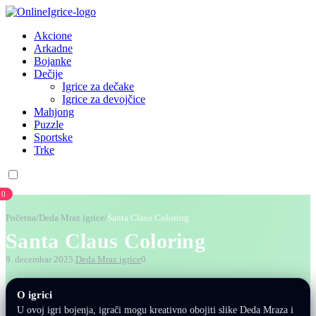
Akcione
Arkadne
Bojanke
Dečije
Igrice za dečake
Igrice za devojčice
Mahjong
Puzzle
Sportske
Trke
0
Početna
/
Deda Mraz igrice
/
Santa Claus Coloring
Santa Claus Coloring
9. decembar 2025.
Deda Mraz igrice
0
O igrici
U ovoj igri bojenja, igrači mogu kreativno obojiti slike Deda Mraza i