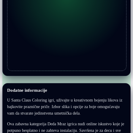
Dodatne informacije
U Santa Claus Coloring igri, uživajte u kreativnom bojenju likova iz
bajkovite praznične priče. Izbor slika i opcije za boje omogućavaju
vam da stvarate jedinstvena umetnička dela.
Ova zabavna kategorija Deda Mraz igrica nudi online iskustvo koje je
potpuno besplatno i ne zahteva instalaciju. Savršena je za decu i sve