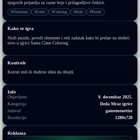
njegovih prijatelja uz razne boje i prilagodljive četkice.
#Christmas
#Color
#Coloring
#Kids
#Puzzle
Kako se igra
Složi puzzle, poveži elemente i reši zadatak kako bi prešao na sledeći
nivo u igrici Santa Claus Coloring.
Kontrole
Koristi miš ili dodirni sliku da obojiš.
Info
Objavljeno:
9. decembar 2025.
Kategorija:
Deda Mraz igrice
Izdavač:
gamemonetize
Rezolucija:
1280x720
Reklama