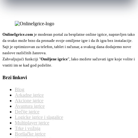
OnlineIgrice.com
je moderan portal za besplatne online igrice, napravljen tako
da svako može brzo da pronađe svoje omiljene igre i da ih igra bez instalacije.
Sajt je optimizovan za telefon, tablet i računar, a svakog dana dodajemo nove
naslove različitih žanrova.
Zahvaljujući funkciji "
Omiljene igrice
", lako možete sačuvati igre koje volite i
vratiti im se kad god poželite.
Brzi linkovi
Blog
Arkadne igrice
Akcione igrice
Avantura igrice
Dečije igrice
Logicke igrice i slagalice
Multiplayer igrice
Trke i vožnja
Borilačke igrice