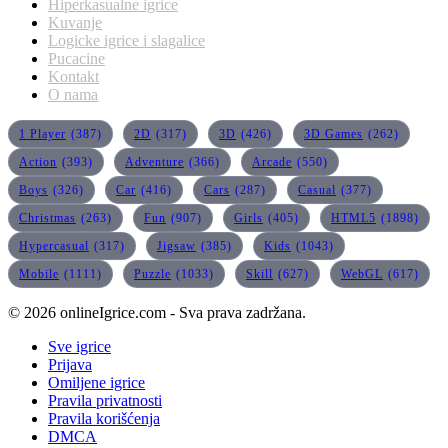
Hiperkasualne igrice
Kuvanje
Logicke igrice i slagalice
Pucacine
Kontakt
O nama
1 Player
(387)
2D
(317)
3D
(426)
3D Games
(262)
Action
(393)
Adventure
(366)
Arcade
(550)
Boys
(326)
Car
(416)
Cars
(287)
Casual
(377)
Christmas
(263)
Fun
(907)
Girls
(405)
HTML5
(1898)
Hypercasual
(317)
Jigsaw
(385)
Kids
(1043)
Mobile
(1111)
Puzzle
(1033)
Skill
(627)
WebGL
(617)
© 2026 onlineIgrice.com - Sva prava zadržana.
Sve igrice
Prijava
Omiljene igrice
Pravila privatnosti
Pravila korišćenja
DMCA