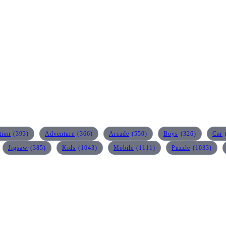
tion
(393)
Adventure
(366)
Arcade
(550)
Boys
(326)
Car
Jigsaw
(385)
Kids
(1043)
Mobile
(1111)
Puzzle
(1033)