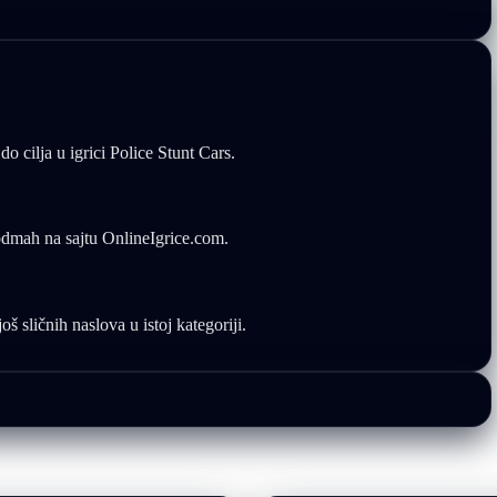
o cilja u igrici Police Stunt Cars.
 odmah na sajtu OnlineIgrice.com.
š sličnih naslova u istoj kategoriji.