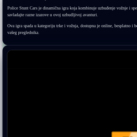
Police Stunt Cars je dinamična igra koja kombinuje uzbuđenje vožnje i spe
savladajte razne izazove u ovoj uzbudljivoj avanturi.
Ova igra spada u kategoriju trke i vožnja, dostupna je online, besplatno i b
vašeg preglednika.