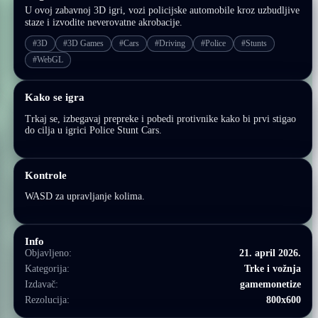
U ovoj zabavnoj 3D igri, vozi policijske automobile kroz uzbudljive
staze i izvodite neverovatne akrobacije.
#3D
#3D Games
#Cars
#Driving
#Police
#Stunts
#WebGL
Kako se igra
Trkaj se, izbegavaj prepreke i pobedi protivnike kako bi prvi stigao
do cilja u igrici Police Stunt Cars.
Kontrole
WASD za upravljanje kolima.
Info
Objavljeno:
21. april 2026.
Kategorija:
Trke i vožnja
Izdavač:
gamemonetize
Rezolucija:
800x600