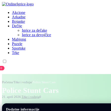
Akcione
Arkadne
Bojanke
Dečije
Igrice za dečake
Igrice za devojčice
Mahjong
Puzzle
Sportske
Trke
0
Prijava
Registracija
Početna
/
Trke i vožnja
/
Police Stunt Cars
Police Stunt Cars
21. april 2026.
Trke i vožnja
0
Dodatne informacije