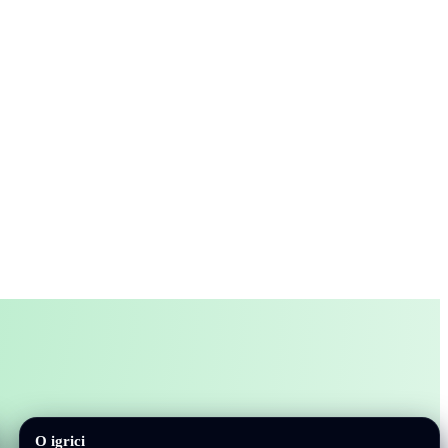
O igrici