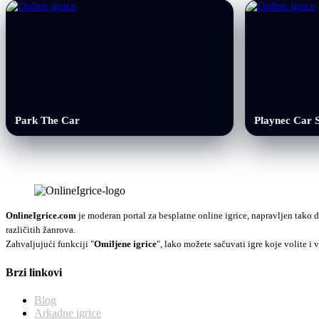
Park The Car
Playnec Car S
OnlineIgrice.com
je moderan portal za besplatne online igrice, napravljen tako d
različitih žanrova.
Zahvaljujući funkciji "
Omiljene igrice
", lako možete sačuvati igre koje volite i v
Brzi linkovi
Blog
Arkadne igrice