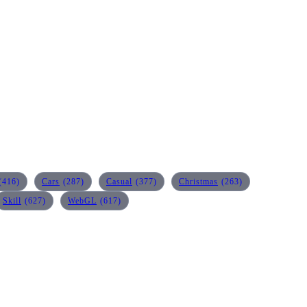
(416)
Cars
(287)
Casual
(377)
Christmas
(263)
Skill
(627)
WebGL
(617)