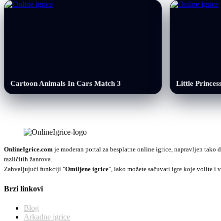
Cartoon Animals In Cars Match 3
Little Princes
OnlineIgrice.com
je moderan portal za besplatne online igrice, napravljen tako d
različitih žanrova.
Zahvaljujući funkciji "
Omiljene igrice
", lako možete sačuvati igre koje volite i v
Brzi linkovi
Blog
Arkadne igrice