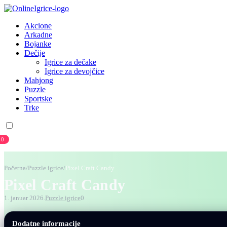
Akcione
Arkadne
Bojanke
Dečije
Igrice za dečake
Igrice za devojčice
Mahjong
Puzzle
Sportske
Trke
0
Prijava
Registracija
Početna
/
Puzzle igrice
/
Pixel Craft Candy
Pixel Craft Candy
1. januar 2026.
Puzzle igrice
0
Dodatne informacije