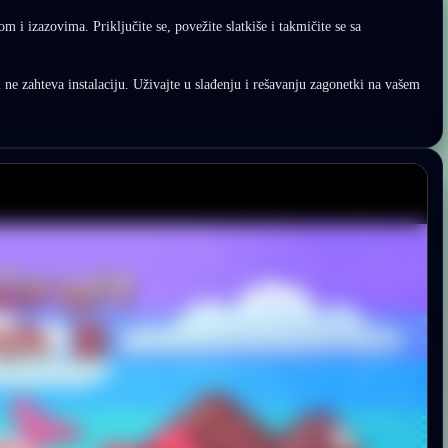
m i izazovima. Priključite se, povežite slatkiše i takmičite se sa
i ne zahteva instalaciju. Uživajte u slađenju i rešavanju zagonetki na vašem