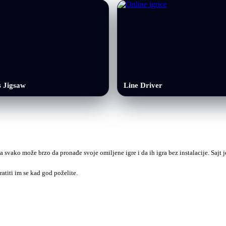
s Jigsaw
Line Driver
a svako može brzo da pronađe svoje omiljene igre i da ih igra bez instalacije. Sajt
ratiti im se kad god poželite.