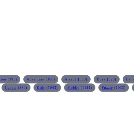
tion
(393)
Adventure
(366)
Arcade
(550)
Boys
(326)
Car
Jigsaw
(385)
Kids
(1043)
Mobile
(1111)
Puzzle
(1033)