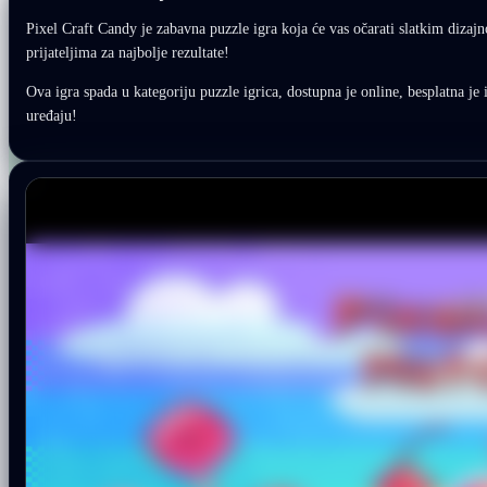
Pixel Craft Candy je zabavna puzzle igra koja će vas očarati slatkim dizajno
prijateljima za najbolje rezultate!
Ova igra spada u kategoriju puzzle igrica, dostupna je online, besplatna je 
uređaju!