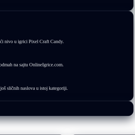
ći nivo u igrici Pixel Craft Candy.
i odmah na sajtu OnlineIgrice.com.
oš sličnih naslova u istoj kategoriji.