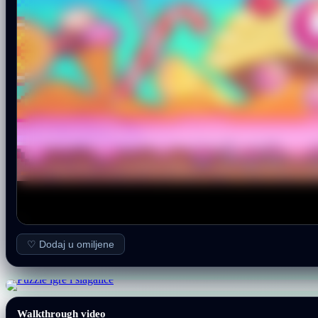
♡ Dodaj u omiljene
Walkthrough video