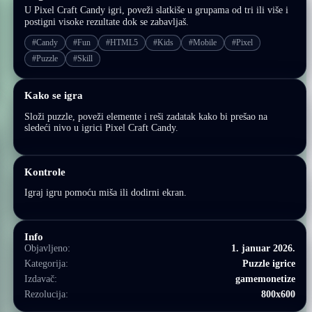
U Pixel Craft Candy igri, poveži slatkiše u grupama od tri ili više i
postigni visoke rezultate dok se zabavljaš.
#Candy
#Fun
#HTML5
#Kids
#Mobile
#Pixel
#Puzzle
#Skill
Kako se igra
Složi puzzle, poveži elemente i reši zadatak kako bi prešao na
sledeći nivo u igrici Pixel Craft Candy.
Kontrole
Igraj igru pomoću miša ili dodirni ekran.
Info
Objavljeno:
1. januar 2026.
Kategorija:
Puzzle igrice
Izdavač:
gamemonetize
Rezolucija:
800x600