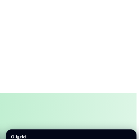
O igrici