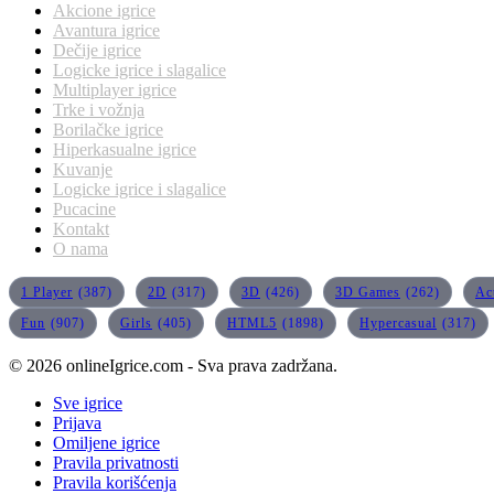
Akcione igrice
Avantura igrice
Dečije igrice
Logicke igrice i slagalice
Multiplayer igrice
Trke i vožnja
Borilačke igrice
Hiperkasualne igrice
Kuvanje
Logicke igrice i slagalice
Pucacine
Kontakt
O nama
1 Player
(387)
2D
(317)
3D
(426)
3D Games
(262)
Ac
Fun
(907)
Girls
(405)
HTML5
(1898)
Hypercasual
(317)
© 2026 onlineIgrice.com - Sva prava zadržana.
Sve igrice
Prijava
Omiljene igrice
Pravila privatnosti
Pravila korišćenja