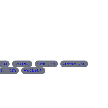
(416)
Cars
(287)
Casual
(377)
Christmas
(263)
Skill
(627)
WebGL
(617)