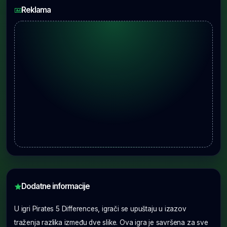
Reklama
Dodatne informacije
U igri Pirates 5 Differences, igrači se upuštaju u izazov
traženja razlika između dve slike. Ova igra je savršena za sve