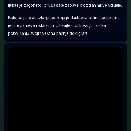
ljubitelje zagonetki i pruža sate zabave kroz zanimljive vizuele.
Kategorija je puzzle igrice, koja je dostupna online, besplatna
je i ne zahteva instalaciju. Uživajte u otkrivanju razlika i
poboljšanju svojih veština pažnje dok igrate.