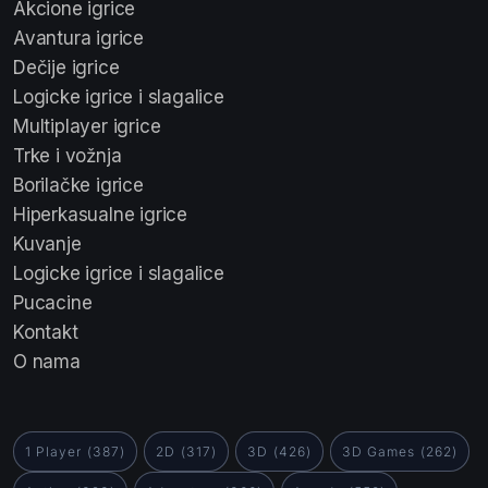
Akcione igrice
Avantura igrice
Dečije igrice
Logicke igrice i slagalice
Multiplayer igrice
Trke i vožnja
Borilačke igrice
Hiperkasualne igrice
Kuvanje
Logicke igrice i slagalice
Pucacine
Kontakt
O nama
1 Player
(387)
2D
(317)
3D
(426)
3D Games
(262)