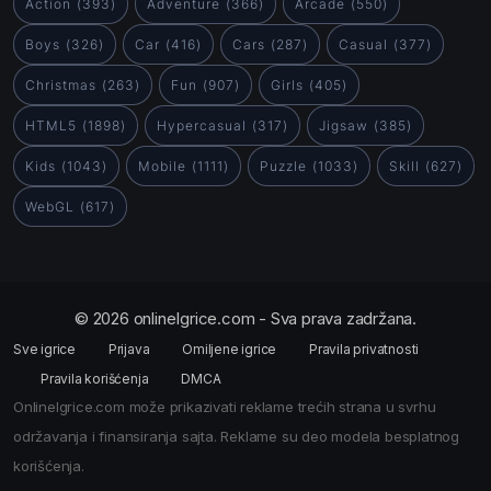
Action
(393)
Adventure
(366)
Arcade
(550)
Boys
(326)
Car
(416)
Cars
(287)
Casual
(377)
Christmas
(263)
Fun
(907)
Girls
(405)
HTML5
(1898)
Hypercasual
(317)
Jigsaw
(385)
Kids
(1043)
Mobile
(1111)
Puzzle
(1033)
Skill
(627)
WebGL
(617)
© 2026 onlineIgrice.com - Sva prava zadržana.
Sve igrice
Prijava
Omiljene igrice
Pravila privatnosti
Pravila korišćenja
DMCA
OnlineIgrice.com može prikazivati reklame trećih strana u svrhu
održavanja i finansiranja sajta. Reklame su deo modela besplatnog
korišćenja.