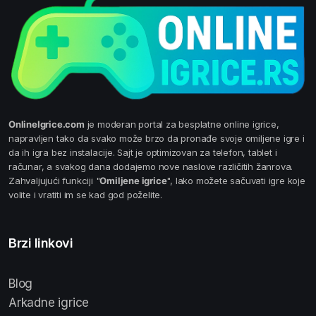
OnlineIgrice.com
je moderan portal za besplatne online igrice,
napravljen tako da svako može brzo da pronađe svoje omiljene igre i
da ih igra bez instalacije. Sajt je optimizovan za telefon, tablet i
računar, a svakog dana dodajemo nove naslove različitih žanrova.
Zahvaljujući funkciji "
Omiljene igrice
", lako možete sačuvati igre koje
volite i vratiti im se kad god poželite.
Brzi linkovi
Blog
Arkadne igrice