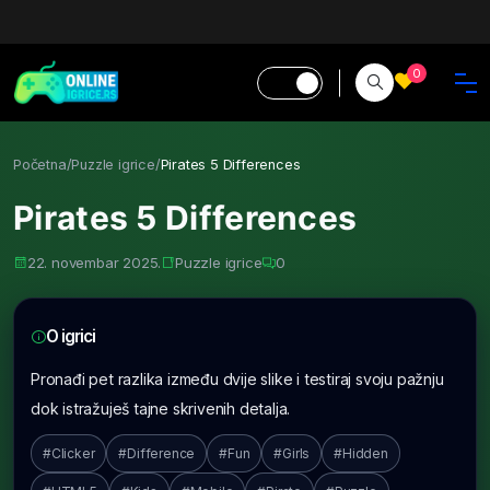
0
Početna
/
Puzzle igrice
/
Pirates 5 Differences
Pirates 5 Differences
22. novembar 2025.
Puzzle igrice
0
O igrici
Pronađi pet razlika između dvije slike i testiraj svoju pažnju
dok istražuješ tajne skrivenih detalja.
#Clicker
#Difference
#Fun
#Girls
#Hidden