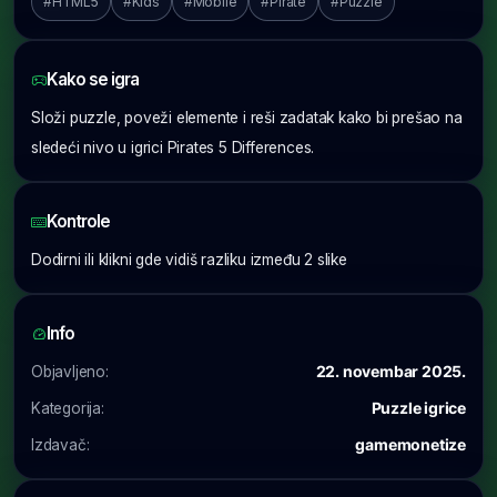
#HTML5
#Kids
#Mobile
#Pirate
#Puzzle
Kako se igra
Složi puzzle, poveži elemente i reši zadatak kako bi prešao na
sledeći nivo u igrici Pirates 5 Differences.
Kontrole
Dodirni ili klikni gde vidiš razliku između 2 slike
Info
Objavljeno:
22. novembar 2025.
Kategorija:
Puzzle igrice
Izdavač:
gamemonetize