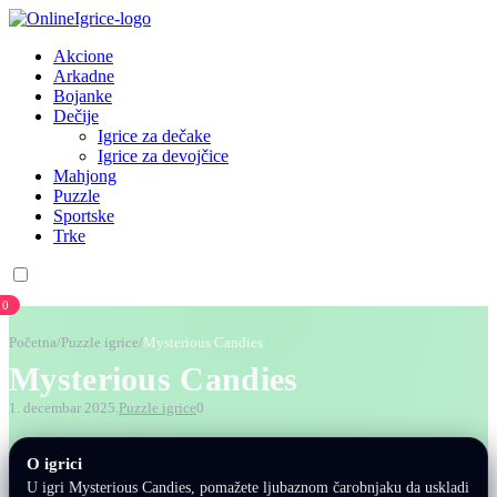
Akcione
Arkadne
Bojanke
Dečije
Igrice za dečake
Igrice za devojčice
Mahjong
Puzzle
Sportske
Trke
0
Početna
/
Puzzle igrice
/
Mysterious Candies
Mysterious Candies
1. decembar 2025.
Puzzle igrice
0
O igrici
U igri Mysterious Candies, pomažete ljubaznom čarobnjaku da uskladi