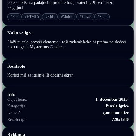
boje slatkiša sa padajućim predmetima, prateći pažljivo i brzo
reagujući.
#Fun
#HTML5
#Kids
#Mobile
#Puzzle
#Skill
Kako se igra
Složi puzzle, poveži elemente i reši zadatak kako bi prešao na sledeći
nivo u igrici Mysterious Candies.
Kontrole
Koristi miš za igranje ili dodirni ekran.
Info
Objavljeno:
1. decembar 2025.
Kategorija:
Puzzle igrice
Izdavač:
gamemonetize
Rezolucija:
720x1280
Reklama