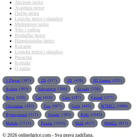
Akcione igrice
Avantura igrice
Dečije igrice
Logicke igrice i slagalice
Multiplayer igrice
Trke i vožnja
Borilačke igrice
Hiperkasualne igrice
Kuvanje
Logicke igrice i slagalice
Pucacine
Kontakt
O nama
1 Player
(387)
2D
(317)
3D
(426)
3D Games
(262)
Action
(393)
Adventure
(366)
Arcade
(550)
Boys
(326)
Car
(416)
Cars
(287)
Casual
(377)
Christmas
(263)
Fun
(907)
Girls
(405)
HTML5
(1898)
Hypercasual
(317)
Jigsaw
(385)
Kids
(1043)
Mobile
(1111)
Puzzle
(1033)
Skill
(627)
WebGL
(617)
© 2026 onlineIgrice.com - Sva prava zadržana.