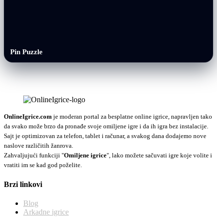
Pin Puzzle
OnlineIgrice.com
je moderan portal za besplatne online igrice, napravljen tako
da svako može brzo da pronađe svoje omiljene igre i da ih igra bez instalacije.
Sajt je optimizovan za telefon, tablet i računar, a svakog dana dodajemo nove
naslove različitih žanrova.
Zahvaljujući funkciji "
Omiljene igrice
", lako možete sačuvati igre koje volite i
vratiti im se kad god poželite.
Brzi linkovi
Blog
Arkadne igrice