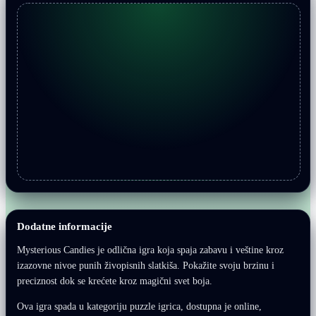
Dodatne informacije
Mysterious Candies je odlična igra koja spaja zabavu i veštine kroz
izazovne nivoe punih živopisnih slatkiša. Pokažite svoju brzinu i
preciznost dok se krećete kroz magični svet boja.
Ova igra spada u kategoriju puzzle igrica, dostupna je online,