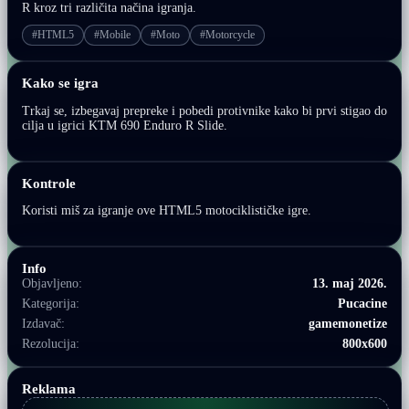
R kroz tri različita načina igranja.
#HTML5
#Mobile
#Moto
#Motorcycle
Kako se igra
Trkaj se, izbegavaj prepreke i pobedi protivnike kako bi prvi stigao do
cilja u igrici KTM 690 Enduro R Slide.
Kontrole
Koristi miš za igranje ove HTML5 motociklističke igre.
Info
Objavljeno:
13. maj 2026.
Kategorija:
Pucacine
Izdavač:
gamemonetize
Rezolucija:
800x600
Reklama