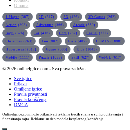
Kontakt
O nama
1 Player
(387)
2D
(317)
3D
(426)
3D Games
(262)
Action
(393)
Adventure
(366)
Arcade
(550)
Boys
(326)
Car
(416)
Cars
(287)
Casual
(377)
Christmas
(263)
Fun
(907)
Girls
(405)
HTML5
(1898)
Hypercasual
(317)
Jigsaw
(385)
Kids
(1043)
Mobile
(1111)
Puzzle
(1033)
Skill
(627)
WebGL
(617)
© 2026 onlineIgrice.com - Sva prava zadržana.
Sve igrice
Prijava
Omiljene igrice
Pravila privatnosti
Pravila korišćenja
DMCA
OnlineIgrice.com može prikazivati reklame trećih strana u svrhu održavanja i
finansiranja sajta. Reklame su deo modela besplatnog korišćenja.