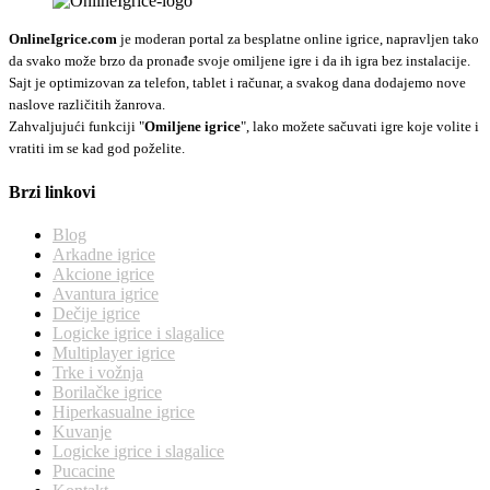
OnlineIgrice.com
je moderan portal za besplatne online igrice, napravljen tako
da svako može brzo da pronađe svoje omiljene igre i da ih igra bez instalacije.
Sajt je optimizovan za telefon, tablet i računar, a svakog dana dodajemo nove
naslove različitih žanrova.
Zahvaljujući funkciji "
Omiljene igrice
", lako možete sačuvati igre koje volite i
vratiti im se kad god poželite.
Brzi linkovi
Blog
Arkadne igrice
Akcione igrice
Avantura igrice
Dečije igrice
Logicke igrice i slagalice
Multiplayer igrice
Trke i vožnja
Borilačke igrice
Hiperkasualne igrice
Kuvanje
Logicke igrice i slagalice
Pucacine