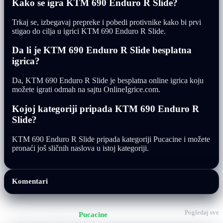
Kako se igra KTM 690 Enduro R Slide?
Trkaj se, izbegavaj prepreke i pobedi protivnike kako bi prvi
stigao do cilja u igrici KTM 690 Enduro R Slide.
Da li je KTM 690 Enduro R Slide besplatna
igrica?
Da, KTM 690 Enduro R Slide je besplatna online igrica koju
možete igrati odmah na sajtu OnlineIgrice.com.
Kojoj kategoriji pripada KTM 690 Enduro R
Slide?
KTM 690 Enduro R Slide pripada kategoriji Pucacine i možete
pronaći još sličnih naslova u istoj kategoriji.
Komentari
Pogledaj sve
Još igrica iz kategorije
Pucacine