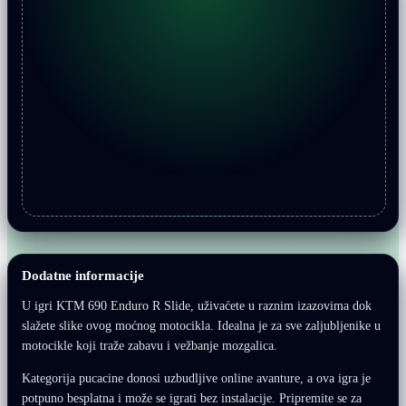
Dodatne informacije
U igri KTM 690 Enduro R Slide, uživaćete u raznim izazovima dok
slažete slike ovog moćnog motocikla. Idealna je za sve zaljubljenike u
motocikle koji traže zabavu i vežbanje mozgalica.
Kategorija pucacine donosi uzbudljive online avanture, a ova igra je
potpuno besplatna i može se igrati bez instalacije. Pripremite se za