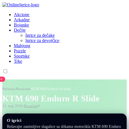
Akcione
Arkadne
Bojanke
Dečije
Igrice za dečake
Igrice za devojčice
Mahjong
Puzzle
Sportske
Trke
0
Početna
/
Pucacine
/
KTM 690 Enduro R Slide
KTM 690 Enduro R Slide
13. maj 2026.
Pucacine
0
O igrici
Rešavajte zanimljive slagalice sa slikama motocikla KTM 690 Enduro