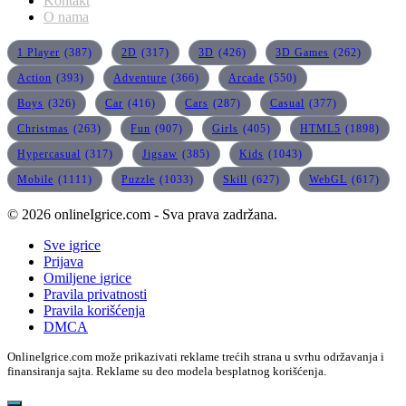
Kontakt
O nama
1 Player
(387)
2D
(317)
3D
(426)
3D Games
(262)
Action
(393)
Adventure
(366)
Arcade
(550)
Boys
(326)
Car
(416)
Cars
(287)
Casual
(377)
Christmas
(263)
Fun
(907)
Girls
(405)
HTML5
(1898)
Hypercasual
(317)
Jigsaw
(385)
Kids
(1043)
Mobile
(1111)
Puzzle
(1033)
Skill
(627)
WebGL
(617)
© 2026 onlineIgrice.com - Sva prava zadržana.
Sve igrice
Prijava
Omiljene igrice
Pravila privatnosti
Pravila korišćenja
DMCA
OnlineIgrice.com može prikazivati reklame trećih strana u svrhu održavanja i
finansiranja sajta. Reklame su deo modela besplatnog korišćenja.