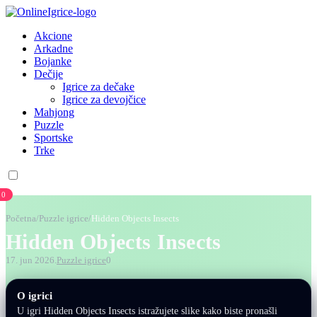
Akcione
Arkadne
Bojanke
Dečije
Igrice za dečake
Igrice za devojčice
Mahjong
Puzzle
Sportske
Trke
0
Početna
/
Puzzle igrice
/
Hidden Objects Insects
Hidden Objects Insects
17. jun 2026.
Puzzle igrice
0
O igrici
U igri Hidden Objects Insects istražujete slike kako biste pronašli