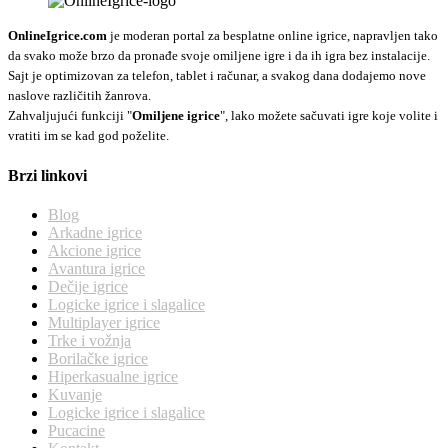
OnlineIgrice.com
je moderan portal za besplatne online igrice, napravljen tako
da svako može brzo da pronađe svoje omiljene igre i da ih igra bez instalacije.
Sajt je optimizovan za telefon, tablet i računar, a svakog dana dodajemo nove
naslove različitih žanrova.
Zahvaljujući funkciji "
Omiljene igrice
", lako možete sačuvati igre koje volite i
vratiti im se kad god poželite.
Brzi linkovi
Blog
Arkadne igrice
Akcione igrice
Avantura igrice
Dečije igrice
Logicke igrice i slagalice
Multiplayer igrice
Trke i vožnja
Borilačke igrice
Hiperkasualne igrice
Kuvanje
Logicke igrice i slagalice
Pucacine