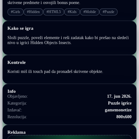
skrivene predmete i osvojili bonus poene.
#Girls
#Hidden
#HTML5
#Kids
#Mobile
#Puzzle
Kako se igra
Složi puzzle, poveži elemente i reši zadatak kako bi prešao na sledeći
nivo u igrici Hidden Objects Insects.
Kontrole
Koristi miš ili touch pad da pronađeš skrivene objekte.
Info
Objavljeno:
17. jun 2026.
Kategorija:
Puzzle igrice
Izdavač:
gamemonetize
Rezolucija:
800x600
Reklama