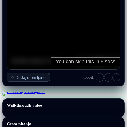
♡ Dodaj u omiljene
Podeli:
Walkthrough video
Česta pitanja