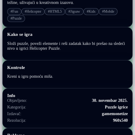
težine, uživajući u kreativnom izazovu.
#Fun
#Helicopter
#HTML5
#Jigsaw
#Kids
#Mobile
#Puzzle
Kako se igra
Složi puzzle, poveži elemente i reši zadatak kako bi prešao na sledeći
nivo u igrici Helicopter Puzzle.
Kontrole
Kreni u igru pomoću miša.
Info
Objavljeno:
30. novembar 2025.
Kategorija:
Puzzle igrice
Izdavač:
gamemonetize
Rezolucija:
960x540