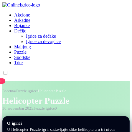
Akcione
Arkadne
Bojanke
Dečije
Igrice za dečake
Igrice za devojčice
Mahjong
Puzzle
Sportske
Trke
0
Početna
/
Puzzle igrice
/
Helicopter Puzzle
Helicopter Puzzle
30. novembar 2025.
Puzzle igrice
0
O igrici
U Helicopter Puzzle igri, sastavljajte slike helikoptera u tri nivoa