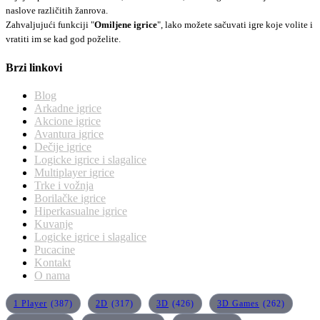
naslove različitih žanrova.
Zahvaljujući funkciji "
Omiljene igrice
", lako možete sačuvati igre koje volite i
vratiti im se kad god poželite.
Brzi linkovi
Blog
Arkadne igrice
Akcione igrice
Avantura igrice
Dečije igrice
Logicke igrice i slagalice
Multiplayer igrice
Trke i vožnja
Borilačke igrice
Hiperkasualne igrice
Kuvanje
Logicke igrice i slagalice
Pucacine
Kontakt
O nama
1 Player
(387)
2D
(317)
3D
(426)
3D Games
(262)