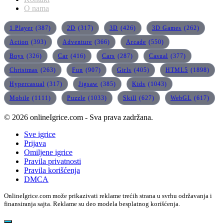
O nama
1 Player
(387)
2D
(317)
3D
(426)
3D Games
(262)
Action
(393)
Adventure
(366)
Arcade
(550)
Boys
(326)
Car
(416)
Cars
(287)
Casual
(377)
Christmas
(263)
Fun
(907)
Girls
(405)
HTML5
(1898)
Hypercasual
(317)
Jigsaw
(385)
Kids
(1043)
Mobile
(1111)
Puzzle
(1033)
Skill
(627)
WebGL
(617)
© 2026 onlineIgrice.com - Sva prava zadržana.
Sve igrice
Prijava
Omiljene igrice
Pravila privatnosti
Pravila korišćenja
DMCA
OnlineIgrice.com može prikazivati reklame trećih strana u svrhu održavanja i
finansiranja sajta. Reklame su deo modela besplatnog korišćenja.