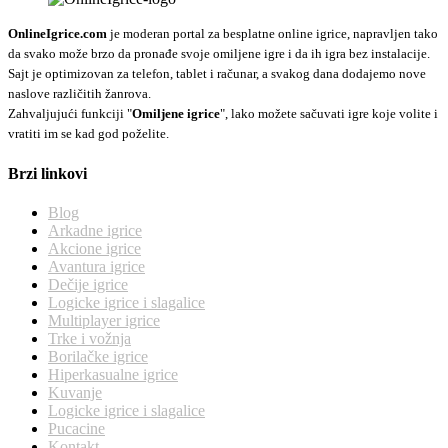
OnlineIgrice.com
je moderan portal za besplatne online igrice, napravljen tako
da svako može brzo da pronađe svoje omiljene igre i da ih igra bez instalacije.
Sajt je optimizovan za telefon, tablet i računar, a svakog dana dodajemo nove
naslove različitih žanrova.
Zahvaljujući funkciji "
Omiljene igrice
", lako možete sačuvati igre koje volite i
vratiti im se kad god poželite.
Brzi linkovi
Blog
Arkadne igrice
Akcione igrice
Avantura igrice
Dečije igrice
Logicke igrice i slagalice
Multiplayer igrice
Trke i vožnja
Borilačke igrice
Hiperkasualne igrice
Kuvanje
Logicke igrice i slagalice
Pucacine
Kontakt