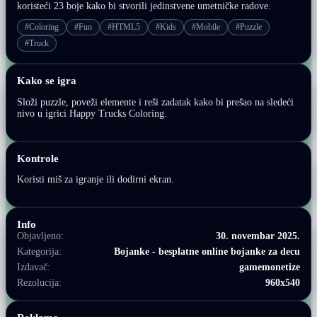
koristeći 23 boje kako bi stvorili jedinstvene umetničke radove.
#Coloring
#Fun
#HTML5
#Kids
#Mobile
#Puzzle
#Truck
Kako se igra
Složi puzzle, poveži elemente i reši zadatak kako bi prešao na sledeći
nivo u igrici Happy Trucks Coloring.
Kontrole
Koristi miš za igranje ili dodirni ekran.
Info
Objavljeno:
30. novembar 2025.
Kategorija:
Bojanke - besplatne online bojanke za decu
Izdavač:
gamemonetize
Rezolucija:
960x540