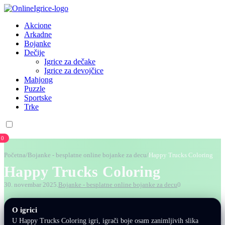
Akcione
Arkadne
Bojanke
Dečije
Igrice za dečake
Igrice za devojčice
Mahjong
Puzzle
Sportske
Trke
0
Početna
/
Bojanke - besplatne online bojanke za decu
/
Happy Trucks Coloring
Happy Trucks Coloring
30. novembar 2025.
Bojanke - besplatne online bojanke za decu
0
O igrici
U Happy Trucks Coloring igri, igrači boje osam zanimljivih slika