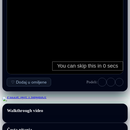
♡ Dodaj u omiljene
Podeli:
Walkthrough video
Česta pitanja