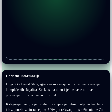
Dodatne informacije
U igri Go Traval Slide, igrači se suočavaju sa izazovima rešavanja
kompleksnih slagalica. Svaka slika donosi jedinstvene motive
putovanja, pružajući zabavu i užitak.
Kategorija ove igre je puzzle, i dostupna je online, potpuno besplatno
i bez potrebe za instalacijom. Uživaj u rešavanju i istraživanju uz Go