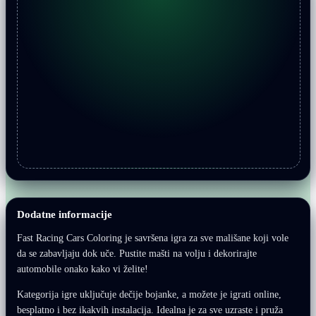
Dodatne informacije
Fast Racing Cars Coloring je savršena igra za sve mališane koji vole
da se zabavljaju dok uče. Pustite mašti na volju i dekorirajte
automobile onako kako vi želite!
Kategorija igre uključuje dečije bojanke, a možete je igrati online,
besplatno i bez ikakvih instalacija. Idealna je za sve uzraste i pruža