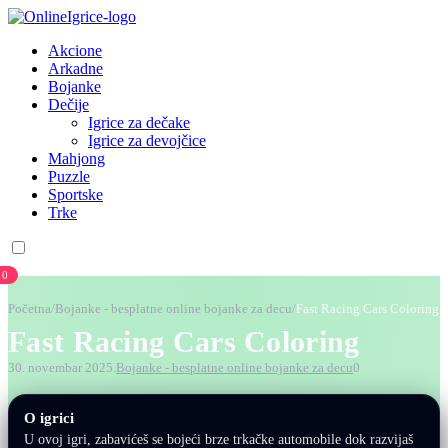
Akcione
Arkadne
Bojanke
Dečije
Igrice za dečake
Igrice za devojčice
Mahjong
Puzzle
Sportske
Trke
0
Početna
/
Bojanke - besplatne online bojanke za decu
/
Fast Racing Cars Coloring
Fast Racing Cars Coloring
30. novembar 2025.
Bojanke - besplatne online bojanke za decu
0
O igrici
U ovoj igri, zabavićeš se bojeći brze trkačke automobile dok razvijaš