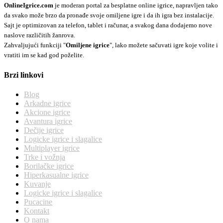
OnlineIgrice.com
je moderan portal za besplatne online igrice, napravljen tako
da svako može brzo da pronađe svoje omiljene igre i da ih igra bez instalacije.
Sajt je optimizovan za telefon, tablet i računar, a svakog dana dodajemo nove
naslove različitih žanrova.
Zahvaljujući funkciji "
Omiljene igrice
", lako možete sačuvati igre koje volite i
vratiti im se kad god poželite.
Brzi linkovi
Blog
Arkadne igrice
Akcione igrice
Avantura igrice
Dečije igrice
Logicke igrice i slagalice
Multiplayer igrice
Trke i vožnja
Borilačke igrice
Hiperkasualne igrice
Kuvanje
Logicke igrice i slagalice
Pucacine
Kontakt
O nama