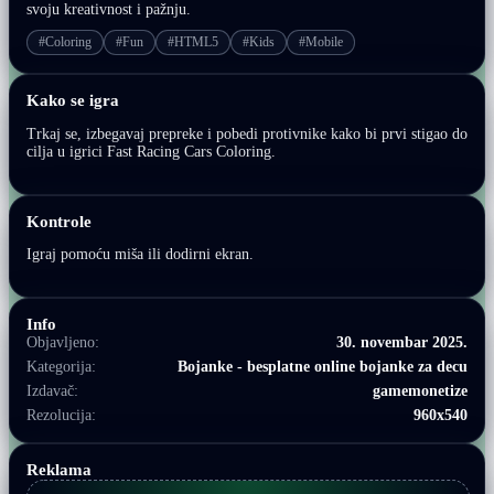
svoju kreativnost i pažnju.
#Coloring
#Fun
#HTML5
#Kids
#Mobile
Kako se igra
Trkaj se, izbegavaj prepreke i pobedi protivnike kako bi prvi stigao do
cilja u igrici Fast Racing Cars Coloring.
Kontrole
Igraj pomoću miša ili dodirni ekran.
Info
Objavljeno:
30. novembar 2025.
Kategorija:
Bojanke - besplatne online bojanke za decu
Izdavač:
gamemonetize
Rezolucija:
960x540
Reklama