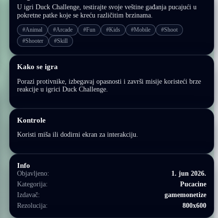
U igri Duck Challenge, testirajte svoje veštine gađanja pucajući u
pokretne patke koje se kreću različitim brzinama.
#Animal
#Arcade
#Fun
#Kids
#Mobile
#Shoot
#Shooter
#Skill
Kako se igra
Porazi protivnike, izbegavaj opasnosti i završi misije koristeći brze
reakcije u igrici Duck Challenge.
Kontrole
Koristi miša ili dodirni ekran za interakciju.
Info
Objavljeno:
1. jun 2026.
Kategorija:
Pucacine
Izdavač:
gamemonetize
Rezolucija:
800x600