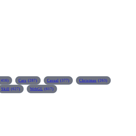
(416)
Cars
(287)
Casual
(377)
Christmas
(263)
Skill
(627)
WebGL
(617)