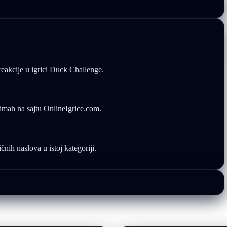
 reakcije u igrici Duck Challenge.
odmah na sajtu OnlineIgrice.com.
nih naslova u istoj kategoriji.