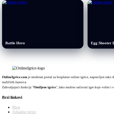
Battle Hero
Egg Shooter 
OnlineIgrice.com
je moderan portal za besplatne online igrice, napravljen tako d
različitih žanrova.
Zahvaljujući funkciji "
Omiljene igrice
", lako možete sačuvati igre koje volite i v
Brzi linkovi
Blog
Arkadne igrice