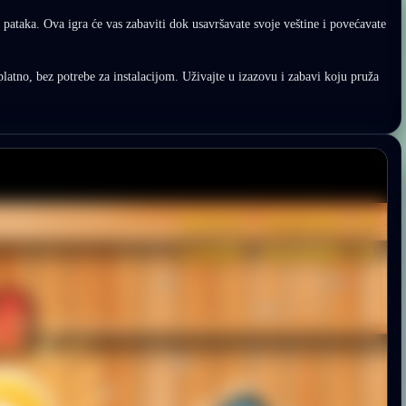
pataka. Ova igra će vas zabaviti dok usavršavate svoje veštine i povećavate
latno, bez potrebe za instalacijom. Uživajte u izazovu i zabavi koju pruža