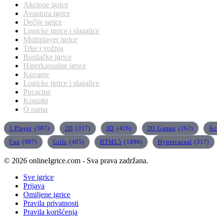
Akcione igrice
Avantura igrice
Dečije igrice
Logicke igrice i slagalice
Multiplayer igrice
Trke i vožnja
Borilačke igrice
Hiperkasualne igrice
Kuvanje
Logicke igrice i slagalice
Pucacine
Kontakt
O nama
1 Player
(387)
2D
(317)
3D
(426)
3D Games
(262)
Ac
Fun
(907)
Girls
(405)
HTML5
(1898)
Hypercasual
(317)
© 2026 onlineIgrice.com - Sva prava zadržana.
Sve igrice
Prijava
Omiljene igrice
Pravila privatnosti
Pravila korišćenja