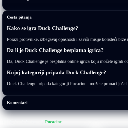
Česta pitanja
Kako se igra Duck Challenge?
Porazi protivnike, izbegavaj opasnosti i završi misije koristeći brze
Da li je Duck Challenge besplatna igrica?
Da, Duck Challenge je besplatna online igrica koju možete igrati 
Kojoj kategoriji pripada Duck Challenge?
Duck Challenge pripada kategoriji Pucacine i možete pronaći još slič
Komentari
Još igrica iz kategorije
Pucacine