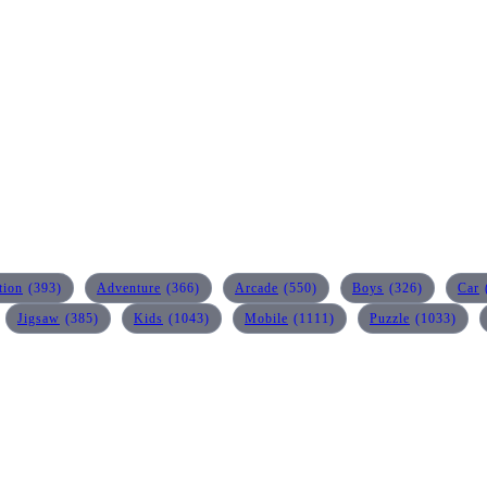
tion
(393)
Adventure
(366)
Arcade
(550)
Boys
(326)
Car
Jigsaw
(385)
Kids
(1043)
Mobile
(1111)
Puzzle
(1033)