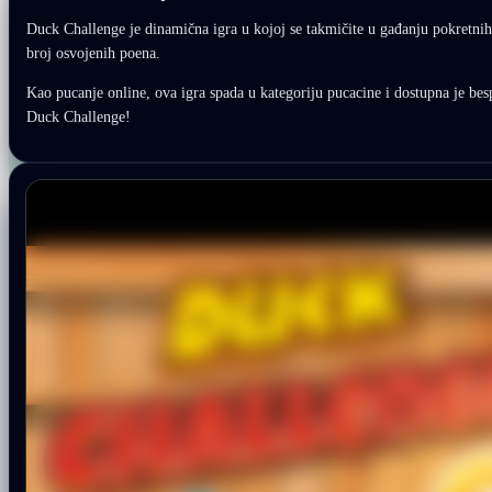
Duck Challenge je dinamična igra u kojoj se takmičite u gađanju pokretnih 
broj osvojenih poena.
Kao pucanje online, ova igra spada u kategoriju pucacine i dostupna je besp
Duck Challenge!