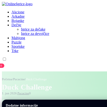
Akcione
Arkadne
Bojanke
Dečije
Igrice za dečake
Igrice za devojčice
Mahjong
Puzzle
Sportske
Trke
0
Prijava
Registracija
Početna
/
Pucacine
/
Duck Challenge
Duck Challenge
1. jun 2026.
Pucacine
0
Dodatne informacije