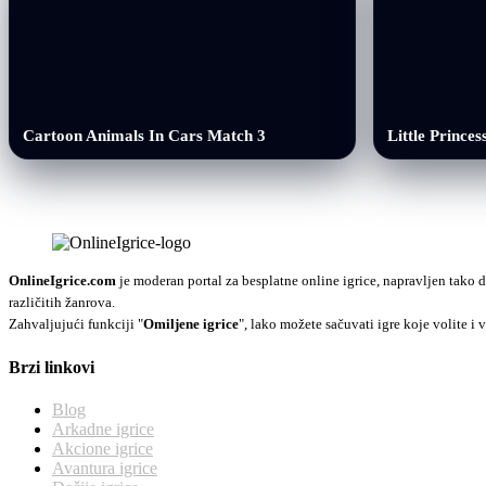
Cartoon Animals In Cars Match 3
Little Princes
OnlineIgrice.com
je moderan portal za besplatne online igrice, napravljen tako d
različitih žanrova.
Zahvaljujući funkciji "
Omiljene igrice
", lako možete sačuvati igre koje volite i v
Brzi linkovi
Blog
Arkadne igrice
Akcione igrice
Avantura igrice