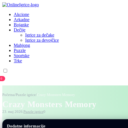
Akcione
Arkadne
Bojanke
Dečije
Igrice za dečake
Igrice za devojčice
Mahjong
Puzzle
Sportske
Trke
0
Prijava
Registracija
Početna
/
Puzzle igrice
/
Crazy Monsters Memory
Crazy Monsters Memory
23. maj 2026.
Puzzle igrice
0
Dodatne informacije