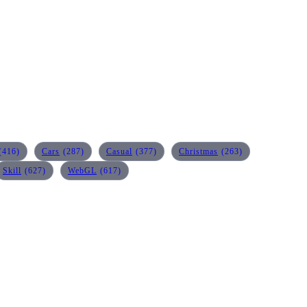
(416)
Cars
(287)
Casual
(377)
Christmas
(263)
Skill
(627)
WebGL
(617)