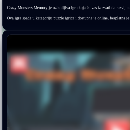
Crazy Monsters Memory je uzbudljiva igra koja će vas izazvati da razvijat
Ova igra spada u kategoriju puzzle igrica i dostupna je online, besplatna je 