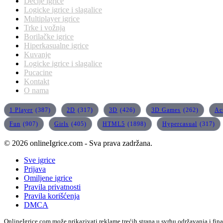
Dečije igrice
Logicke igrice i slagalice
Multiplayer igrice
Trke i vožnja
Borilačke igrice
Hiperkasualne igrice
Kuvanje
Logicke igrice i slagalice
Pucacine
Kontakt
O nama
1 Player
(387)
2D
(317)
3D
(426)
3D Games
(262)
Ac
Fun
(907)
Girls
(405)
HTML5
(1898)
Hypercasual
(317)
© 2026 onlineIgrice.com - Sva prava zadržana.
Sve igrice
Prijava
Omiljene igrice
Pravila privatnosti
Pravila korišćenja
DMCA
OnlineIgrice.com može prikazivati reklame trećih strana u svrhu održavanja i fin