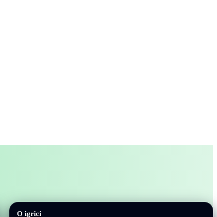
O igrici