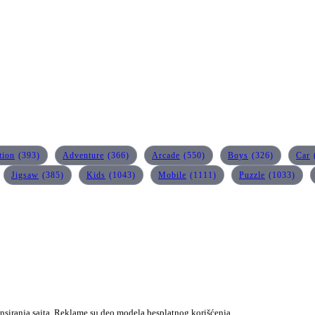
tion
(393)
Adventure
(366)
Arcade
(550)
Boys
(326)
Car
Jigsaw
(385)
Kids
(1043)
Mobile
(1111)
Puzzle
(1033)
ansiranja sajta. Reklame su deo modela besplatnog korišćenja.