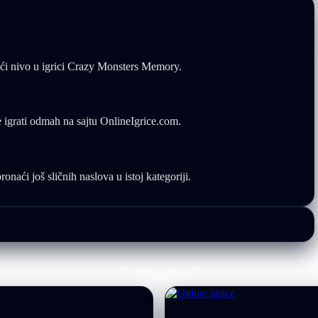
deći nivo u igrici Crazy Monsters Memory.
 igrati odmah na sajtu OnlineIgrice.com.
naći još sličnih naslova u istoj kategoriji.