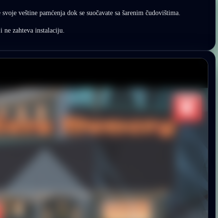
e svoje veštine pamćenja dok se suočavate sa šarenim čudovištima.
i ne zahteva instalaciju.