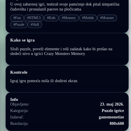
U ovoj zabavnoj igri, testiraš svoje pamćenje dok pitaš simpatična
čudovišta i pronalaziš parove na pločicama.
#Fun
#HTML5
#Kids
#Memory
#Mobile
#Monster
#Puzzle
#Skill
Kako se igra
Složi puzzle, poveži elemente i reši zadatak kako bi prešao na
sledeći nivo u igrici Crazy Monsters Memory.
Kontrole
Igraj igru pomoću miša ili dodirni ekran.
Info
Objavljeno:
23. maj 2026.
Kategorija:
Puzzle igrice
Izdavač:
gamemonetize
Rezolucija:
800x600