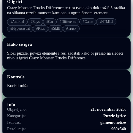
O igrici
Crazy Monster Trucks Difference testira tvoje oko dok tražiš 5 razlika
na slikama raznih monster kamiona u ograničenom vremenu.
#Android
#Boys
#Car
#Difference
#Game
#HTML5
#Hypercasual
#Kids
#Skill
#Truck
Kako se igra
Složi puzzle, poveži elemente i reši zadatak kako bi prešao na sledeći
nivo u igrici Crazy Monster Trucks Difference.
Kontrole
Koristi miša
Info
Objavljeno:
21. novembar 2025.
Kategorija:
Puzzle igrice
Izdavač:
gamemonetize
Rezolucija:
960x540