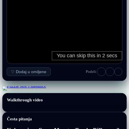
♡ Dodaj u omiljene
Podeli:
Walkthrough video
Česta pitanja