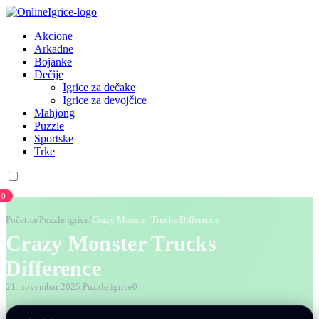
Akcione
Arkadne
Bojanke
Dečije
Igrice za dečake
Igrice za devojčice
Mahjong
Puzzle
Sportske
Trke
0
Početna
/
Puzzle igrice
/
Crazy Monster Trucks Difference
Crazy Monster Trucks
Difference
21. novembar 2025.
Puzzle igrice
0