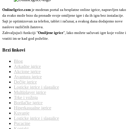
OnlineIgrice.com
je moderan portal za besplatne online igrice, napravljen tako
da svako može brzo da pronađe svoje omiljene igre i da ih igra bez instalacije.
Sajt je optimizovan za telefon, tablet i računar, a svakog dana dodajemo nove
naslove različitih žanrova.
Zahvaljujući funkciji "
Omiljene igrice
", lako možete sačuvati igre koje volite i
vratiti im se kad god poželite.
Brzi linkovi
Blog
Arkadne igrice
Akcione igrice
Avantura igrice
Dečije igrice
Logicke igrice i slagalice
Multiplayer igrice
Trke i vožnja
Borilačke igrice
Hiperkasualne igrice
Kuvanje
Logicke igrice i slagalice
Pucacine
Kontakt