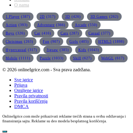
O nama
1 Player
(387)
2D
(317)
3D
(426)
3D Games
(262)
Action
(393)
Adventure
(366)
Arcade
(550)
Boys
(326)
Car
(416)
Cars
(287)
Casual
(377)
Christmas
(263)
Fun
(907)
Girls
(405)
HTML5
(1898)
Hypercasual
(317)
Jigsaw
(385)
Kids
(1043)
Mobile
(1111)
Puzzle
(1033)
Skill
(627)
WebGL
(617)
© 2026 onlineIgrice.com - Sva prava zadržana.
Sve igrice
Prijava
Omiljene igrice
Pravila privatnosti
Pravila korišćenja
DMCA
OnlineIgrice.com može prikazivati reklame trećih strana u svrhu održavanja i
finansiranja sajta. Reklame su deo modela besplatnog korišćenja.