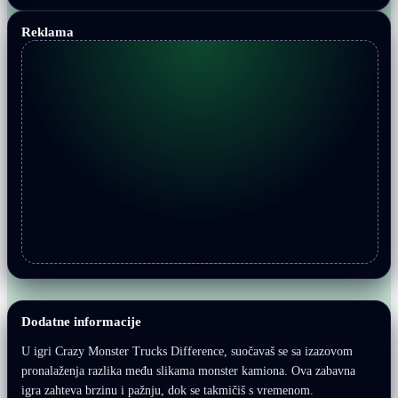
Reklama
Dodatne informacije
U igri Crazy Monster Trucks Difference, suočavaš se sa izazovom
pronalaženja razlika među slikama monster kamiona. Ova zabavna
igra zahteva brzinu i pažnju, dok se takmičiš s vremenom.