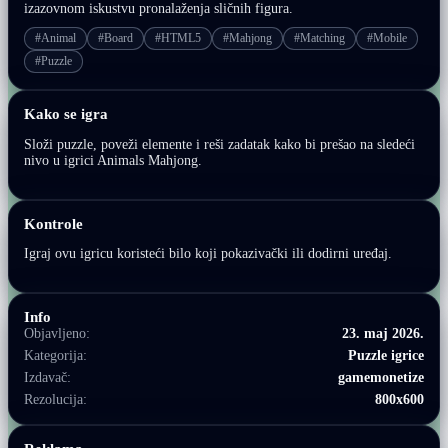
izazovnom iskustvu pronalaženja sličnih figura.
#Animal
#Board
#HTML5
#Mahjong
#Matching
#Mobile
#Puzzle
Kako se igra
Složi puzzle, poveži elemente i reši zadatak kako bi prešao na sledeći
nivo u igrici Animals Mahjong.
Kontrole
Igraj ovu igricu koristeći bilo koji pokazivački ili dodirni uređaj.
Info
Objavljeno:
23. maj 2026.
Kategorija:
Puzzle igrice
Izdavač:
gamemonetize
Rezolucija:
800x600