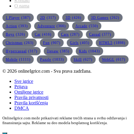
Kontakt
O nama
1 Player
(387)
2D
(317)
3D
(426)
3D Games
(262)
Action
(393)
Adventure
(366)
Arcade
(550)
Boys
(326)
Car
(416)
Cars
(287)
Casual
(377)
Christmas
(263)
Fun
(907)
Girls
(405)
HTML5
(1898)
Hypercasual
(317)
Jigsaw
(385)
Kids
(1043)
Mobile
(1111)
Puzzle
(1033)
Skill
(627)
WebGL
(617)
© 2026 onlineIgrice.com - Sva prava zadržana.
Sve igrice
Prijava
Omiljene igrice
Pravila privatnosti
Pravila korišćenja
DMCA
OnlineIgrice.com može prikazivati reklame trećih strana u svrhu održavanja i
finansiranja sajta. Reklame su deo modela besplatnog korišćenja.