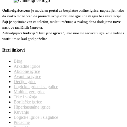
OnlineIgrice.com
je moderan portal za besplatne online igrice, napravljen tako
da svako može brzo da pronađe svoje omiljene igre i da ih igra bez instalacije.
Sajt je optimizovan za telefon, tablet i računar, a svakog dana dodajemo nove
naslove različitih žanrova.
Zahvaljujući funkciji "
Omiljene igrice
", lako možete sačuvati igre koje volite i
vratiti im se kad god poželite.
Brzi linkovi
Blog
Arkadne igrice
Akcione igrice
Avantura igrice
Dečije igrice
Logicke igrice i slagalice
Multiplayer igrice
Trke i vožnja
Borilačke igrice
Hiperkasualne igrice
Kuvanje
Logicke igrice i slagalice
Pucacine