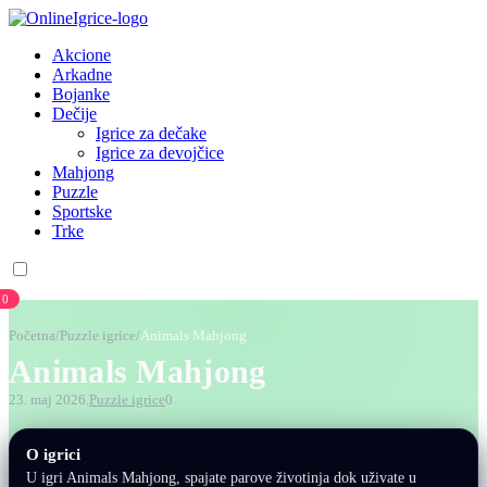
Akcione
Arkadne
Bojanke
Dečije
Igrice za dečake
Igrice za devojčice
Mahjong
Puzzle
Sportske
Trke
0
Početna
/
Puzzle igrice
/
Animals Mahjong
Animals Mahjong
23. maj 2026.
Puzzle igrice
0
O igrici
U igri Animals Mahjong, spajate parove životinja dok uživate u