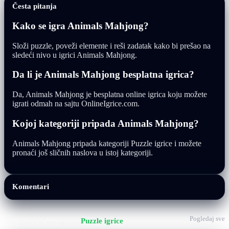
Česta pitanja
Kako se igra Animals Mahjong?
Složi puzzle, poveži elemente i reši zadatak kako bi prešao na
sledeći nivo u igrici Animals Mahjong.
Da li je Animals Mahjong besplatna igrica?
Da, Animals Mahjong je besplatna online igrica koju možete
igrati odmah na sajtu OnlineIgrice.com.
Kojoj kategoriji pripada Animals Mahjong?
Animals Mahjong pripada kategoriji Puzzle igrice i možete
pronaći još sličnih naslova u istoj kategoriji.
Komentari
Pogledaj sve
Još igrica iz kategorije
Puzzle igrice