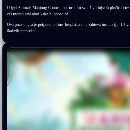
U igri Animals Mahjong Connection, uroni u svet životinjskih pločica i tes
ćeš morati savladati kako bi pobedio!
Ova puzzle igra je potpuno online, besplatna i ne zahteva instalaciju. Uživaj
ikakvih prepreka!