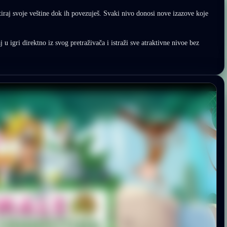
tiraj svoje veštine dok ih povezuješ. Svaki nivo donosi nove izazove koje
 u igri direktno iz svog pretraživača i istraži sve atraktivne nivoe bez