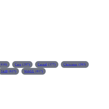
(416)
Cars
(287)
Casual
(377)
Christmas
(263)
Skill
(627)
WebGL
(617)