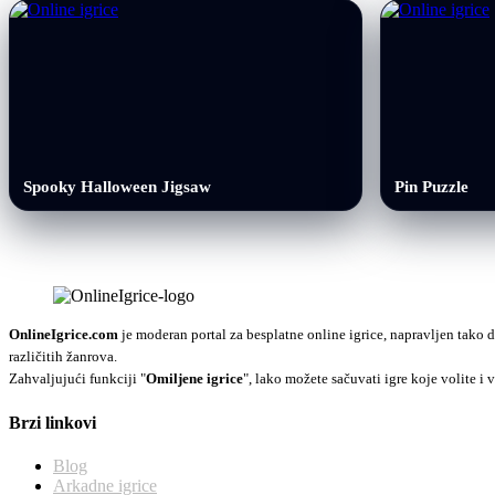
Spooky Halloween Jigsaw
Pin Puzzle
OnlineIgrice.com
je moderan portal za besplatne online igrice, napravljen tako d
različitih žanrova.
Zahvaljujući funkciji "
Omiljene igrice
", lako možete sačuvati igre koje volite i v
Brzi linkovi
Blog
Arkadne igrice