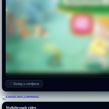
♡ Dodaj u omiljene
Walkthrough video