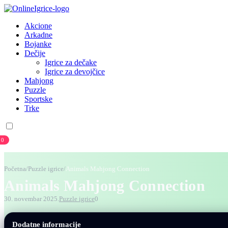
Akcione
Arkadne
Bojanke
Dečije
Igrice za dečake
Igrice za devojčice
Mahjong
Puzzle
Sportske
Trke
0
Prijava
Registracija
Početna
/
Puzzle igrice
/
Animals Mahjong Connection
Animals Mahjong Connection
30. novembar 2025.
Puzzle igrice
0
Dodatne informacije