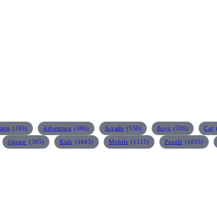
tion
(393)
Adventure
(366)
Arcade
(550)
Boys
(326)
Car
Jigsaw
(385)
Kids
(1043)
Mobile
(1111)
Puzzle
(1033)