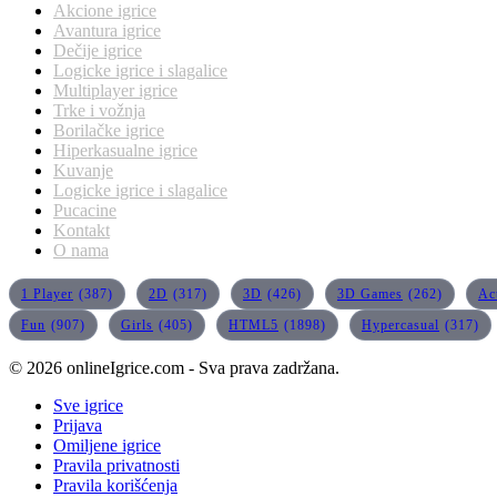
Akcione igrice
Avantura igrice
Dečije igrice
Logicke igrice i slagalice
Multiplayer igrice
Trke i vožnja
Borilačke igrice
Hiperkasualne igrice
Kuvanje
Logicke igrice i slagalice
Pucacine
Kontakt
O nama
1 Player
(387)
2D
(317)
3D
(426)
3D Games
(262)
Ac
Fun
(907)
Girls
(405)
HTML5
(1898)
Hypercasual
(317)
© 2026 onlineIgrice.com - Sva prava zadržana.
Sve igrice
Prijava
Omiljene igrice
Pravila privatnosti
Pravila korišćenja