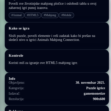
Poveži sve životinjske mahjong pločice i oslobodi tablu u ovoj
zabavnoj igri punoj izazova.
#Animal
#HTML5
#Mahjong
#Mobile
Kako se igra
Složi puzzle, poveži elemente i reši zadatak kako bi prešao na
sledeći nivo u igrici Animals Mahjong Connection.
Kontrole
Koristi miš za igranje ove HTML5 mahjong igre.
Info
Objavljeno:
30. novembar 2025.
Kategorija:
Puzzle igrice
Izdavač:
gamemonetize
Rezolucija:
900x600