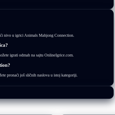
deći nivo u igrici Animals Mahjong Connection.
ica?
žete igrati odmah na sajtu OnlineIgrice.com.
tion?
e pronaći još sličnih naslova u istoj kategoriji.