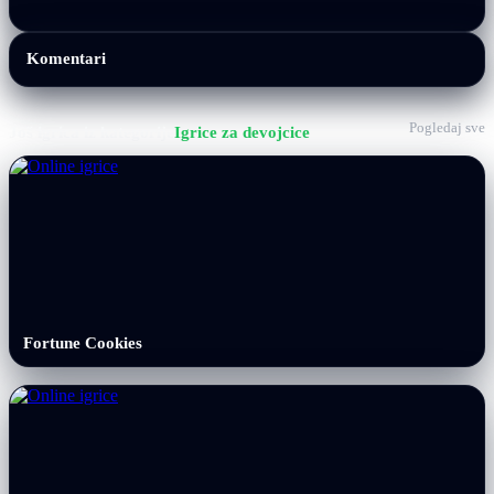
Komentari
Pogledaj sve
Još igrica iz kategorije
Igrice za devojcice
Fortune Cookies