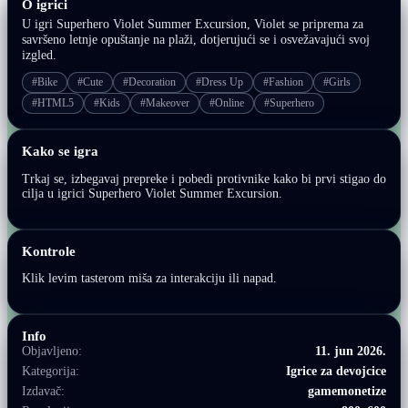
O igrici
U igri Superhero Violet Summer Excursion, Violet se priprema za
savršeno letnje opuštanje na plaži, dotjerujući se i osvežavajući svoj
izgled.
#Bike
#Cute
#Decoration
#Dress Up
#Fashion
#Girls
#HTML5
#Kids
#Makeover
#Online
#Superhero
Kako se igra
Trkaj se, izbegavaj prepreke i pobedi protivnike kako bi prvi stigao do
cilja u igrici Superhero Violet Summer Excursion.
Kontrole
Klik levim tasterom miša za interakciju ili napad.
Info
Objavljeno:
11. jun 2026.
Kategorija:
Igrice za devojcice
Izdavač:
gamemonetize