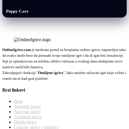
Puppy Care
OnlineIgrice.com
je moderan portal za besplatne online igrice, napravljen tako
da svako može brzo da pronađe svoje omiljene igre i da ih igra bez instalacije.
Sajt je optimizovan za telefon, tablet i računar, a svakog dana dodajemo nove
naslove različitih žanrova.
Zahvaljujući funkciji "
Omiljene igrice
", lako možete sačuvati igre koje volite i
vratiti im se kad god poželite.
Brzi linkovi
Blog
Arkadne igrice
Akcione igrice
Avantura igrice
Dečije igrice
Logicke igrice i slagalice