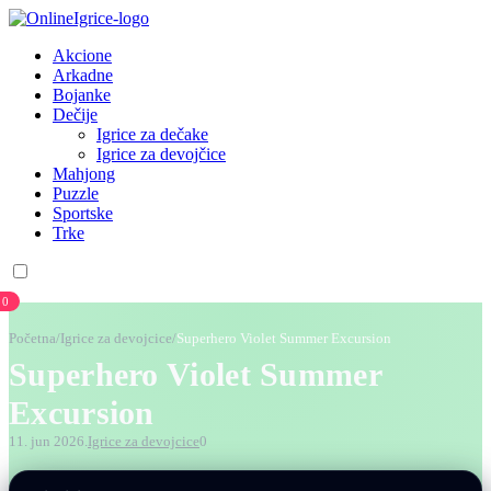
Akcione
Arkadne
Bojanke
Dečije
Igrice za dečake
Igrice za devojčice
Mahjong
Puzzle
Sportske
Trke
0
Početna
/
Igrice za devojcice
/
Superhero Violet Summer Excursion
Superhero Violet Summer
Excursion
11. jun 2026.
Igrice za devojcice
0