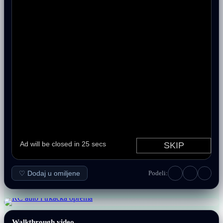
♡ Dodaj u omiljene
Podeli:
Walkthrough video