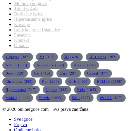
Multiplayer igrice
Trke i vožnja
Borilačke igrice
Hiperkasualne igrice
Kuvanje
Logicke igrice i slagalice
Pucacine
Kontakt
O nama
1 Player
(387)
2D
(317)
3D
(426)
3D Games
(262)
Action
(393)
Adventure
(366)
Arcade
(550)
Boys
(326)
Car
(416)
Cars
(287)
Casual
(377)
Christmas
(263)
Fun
(907)
Girls
(405)
HTML5
(1898)
Hypercasual
(317)
Jigsaw
(385)
Kids
(1043)
Mobile
(1111)
Puzzle
(1033)
Skill
(627)
WebGL
(617)
© 2026 onlineIgrice.com - Sva prava zadržana.
Sve igrice
Prijava
Omiljene igrice