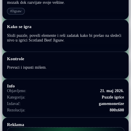
mozaik dok razvijate svoje veštine.
#Jigsaw
Kako se igra
Složi puzzle, poveži elemente i reši zadatak kako bi prešao na sledeći
nivo u igrici Scotland Beef Jigsaw.
Kontrole
Prevuci i ispusti mišem.
Info
Objavljeno:
21. maj 2026.
Kategorija:
Puzzle igrice
Izdavač:
gamemonetize
Rezolucija:
800x600
Reklama