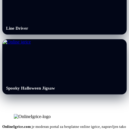
Line Driver
Spooky Halloween Jigsaw
OnlineIgrice.com
je moderan portal za besplatne online igrice, napravljen tako