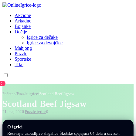
Akcione
Arkadne
Bojanke
Dečije
Igrice za dečake
Igrice za devojčice
Mahjong
Puzzle
Sportske
Trke
0
Početna
/
Puzzle igrice
/
Scotland Beef Jigsaw
Scotland Beef Jigsaw
21. maj 2026.
Puzzle igrice
0
O igrici
Rešavajte uzbudljive slagalice Škotske spajajući 64 dela u savršen