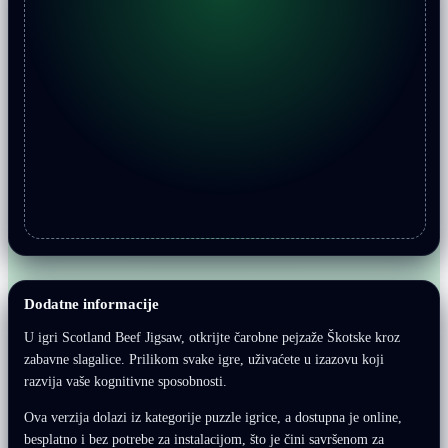
Dodatne informacije
U igri Scotland Beef Jigsaw, otkrijte čarobne pejzaže Škotske kroz
zabavne slagalice. Prilikom svake igre, uživaćete u izazovu koji
razvija vaše kognitivne sposobnosti.
Ova verzija dolazi iz kategorije puzzle igrice, a dostupna je online,
besplatno i bez potrebe za instalacijom, što je čini savršenom za