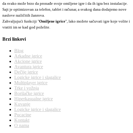
da svako može brzo da pronađe svoje omiljene igre i da ih igra bez instalacije.
Sajt je optimizovan za telefon, tablet i računar, a svakog dana dodajemo nove
naslove različitih žanrova.
Zahvaljujući funkciji "
Omiljene igrice
", lako možete sačuvati igre koje volite i
vratiti im se kad god poželite.
Brzi linkovi
Blog
Arkadne igrice
Akcione igrice
Avantura igrice
Dečije igrice
Logicke igrice i slagalice
Multiplayer igrice
Trke i vožnja
Borilačke igrice
Hiperkasualne igrice
Kuvanje
Logicke igrice i slagalice
Pucacine
Kontakt
O nama