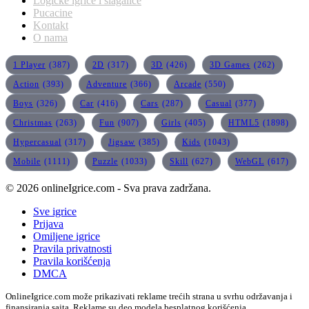
Logicke igrice i slagalice
Pucacine
Kontakt
O nama
1 Player
(387)
2D
(317)
3D
(426)
3D Games
(262)
Action
(393)
Adventure
(366)
Arcade
(550)
Boys
(326)
Car
(416)
Cars
(287)
Casual
(377)
Christmas
(263)
Fun
(907)
Girls
(405)
HTML5
(1898)
Hypercasual
(317)
Jigsaw
(385)
Kids
(1043)
Mobile
(1111)
Puzzle
(1033)
Skill
(627)
WebGL
(617)
© 2026 onlineIgrice.com - Sva prava zadržana.
Sve igrice
Prijava
Omiljene igrice
Pravila privatnosti
Pravila korišćenja
DMCA
OnlineIgrice.com može prikazivati reklame trećih strana u svrhu održavanja i
finansiranja sajta. Reklame su deo modela besplatnog korišćenja.