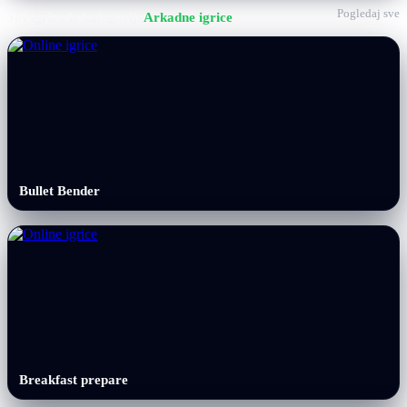
Pogledaj sve
Još igrica iz kategorije
Arkadne igrice
Bullet Bender
Breakfast prepare