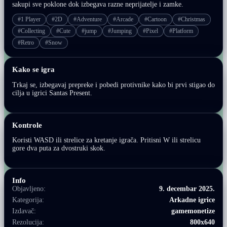
sakupi sve poklone dok izbegava razne neprijatelje i zamke.
#1 Player
#2D
#Adventure
#Arcade
#Cartoon
#Christmas
#Collecting
#Cute
#jump
#Jumping
#Pixel
#Platform
#Retro
#Snow
Kako se igra
Trkaj se, izbegavaj prepreke i pobedi protivnike kako bi prvi stigao do
cilja u igrici Santas Present.
Kontrole
Koristi WASD ili strelice za kretanje igrača. Pritisni W ili strelicu
gore dva puta za dvostruki skok.
Info
Objavljeno:
9. decembar 2025.
Kategorija:
Arkadne igrice
Izdavač:
gamemonetize
Rezolucija:
800x640