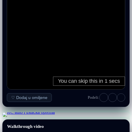
♡ Dodaj u omiljene
Podeli:
Walkthrough video