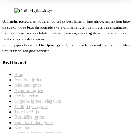
OnlineIgrice.com
je moderan portal za besplatne online igrice, napravljen tako
da svako može brzo da pronađe svoje omiljene igre i da ih igra bez instalacije.
Sajt je optimizovan za telefon, tablet i računar, a svakog dana dodajemo nove
naslove različitih žanrova.
Zahvaljujući funkciji "
Omiljene igrice
", lako možete sačuvati igre koje volite i
vratiti im se kad god poželite.
Brzi linkovi
Blog
Arkadne igrice
Akcione igrice
Avantura igrice
Dečije igrice
Logicke igrice i slagalice
Multiplayer igrice
Trke i vožnja
Borilačke igrice
Hiperkasualne igrice
Kuvanje