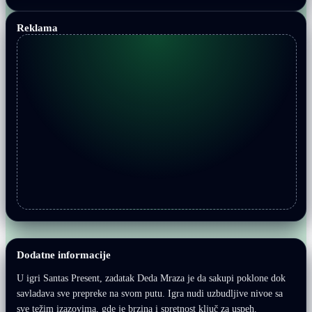
Reklama
Dodatne informacije
U igri Santas Present, zadatak Deda Mraza je da sakupi poklone dok
savladava sve prepreke na svom putu. Igra nudi uzbudljive nivoe sa
sve težim izazovima, gde je brzina i spretnost ključ za uspeh.