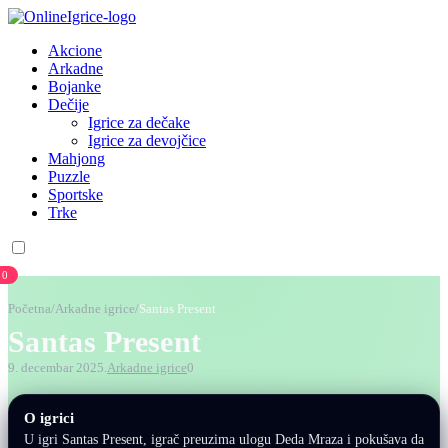
Akcione
Arkadne
Bojanke
Dečije
Igrice za dečake
Igrice za devojčice
Mahjong
Puzzle
Sportske
Trke
0
Početna
/
Arkadne igrice
/
Santas Present
Santas Present
9. decembar 2025.
Arkadne igrice
0
O igrici
U igri Santas Present, igrač preuzima ulogu Deda Mraza i pokušava da