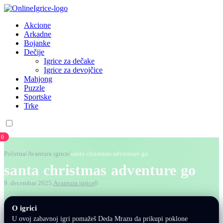
Akcione
Arkadne
Bojanke
Dečije
Igrice za dečake
Igrice za devojčice
Mahjong
Puzzle
Sportske
Trke
0
Početna
/
Avantura igrice
/
santa christmas adventure go
santa christmas adventure go
9. decembar 2025.
Avantura igrice
0
O igrici
U ovoj zabavnoj igri pomažeš Deda Mrazu da prikupi poklone