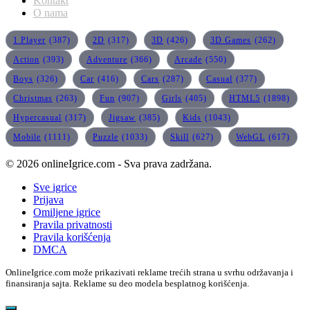
Kontakt
O nama
1 Player
(387)
2D
(317)
3D
(426)
3D Games
(262)
Action
(393)
Adventure
(366)
Arcade
(550)
Boys
(326)
Car
(416)
Cars
(287)
Casual
(377)
Christmas
(263)
Fun
(907)
Girls
(405)
HTML5
(1898)
Hypercasual
(317)
Jigsaw
(385)
Kids
(1043)
Mobile
(1111)
Puzzle
(1033)
Skill
(627)
WebGL
(617)
© 2026 onlineIgrice.com - Sva prava zadržana.
Sve igrice
Prijava
Omiljene igrice
Pravila privatnosti
Pravila korišćenja
DMCA
OnlineIgrice.com može prikazivati reklame trećih strana u svrhu održavanja i
finansiranja sajta. Reklame su deo modela besplatnog korišćenja.