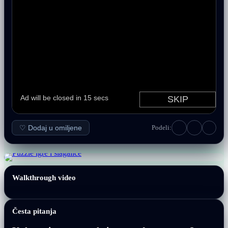
♡ Dodaj u omiljene
Podeli:
Walkthrough video
Česta pitanja