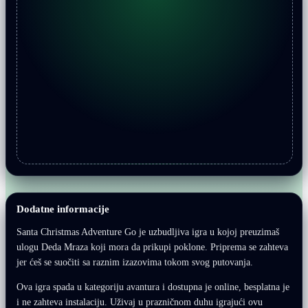
Dodatne informacije
Santa Christmas Adventure Go je uzbudljiva igra u kojoj preuzimaš
ulogu Deda Mraza koji mora da prikupi poklone. Priprema se zahteva
jer ćeš se suočiti sa raznim izazovima tokom svog putovanja.
Ova igra spada u kategoriju avantura i dostupna je online, besplatna je
i ne zahteva instalaciju. Uživaj u prazničnom duhu igrajući ovu