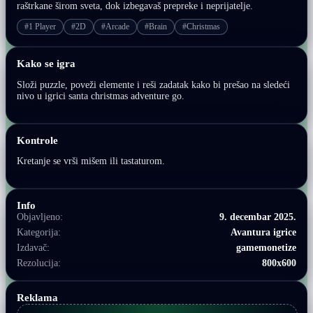
raštrkane širom sveta, dok izbegavaš prepreke i neprijatelje.
#1 Player
#2D
#Arcade
#Brain
#Christmas
Kako se igra
Složi puzzle, poveži elemente i reši zadatak kako bi prešao na sledeći
nivo u igrici santa christmas adventure go.
Kontrole
Kretanje se vrši mišem ili tastaturom.
Info
Objavljeno:
9. decembar 2025.
Kategorija:
Avantura igrice
Izdavač:
gamemonetize
Rezolucija:
800x600
Reklama