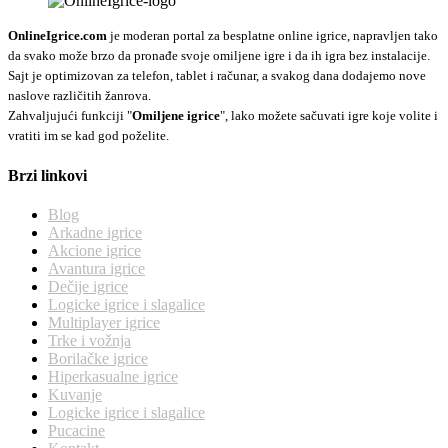
OnlineIgrice.com
je moderan portal za besplatne online igrice, napravljen tako
da svako može brzo da pronađe svoje omiljene igre i da ih igra bez instalacije.
Sajt je optimizovan za telefon, tablet i računar, a svakog dana dodajemo nove
naslove različitih žanrova.
Zahvaljujući funkciji "
Omiljene igrice
", lako možete sačuvati igre koje volite i
vratiti im se kad god poželite.
Brzi linkovi
Blog
Arkadne igrice
Akcione igrice
Avantura igrice
Dečije igrice
Logicke igrice i slagalice
Multiplayer igrice
Trke i vožnja
Borilačke igrice
Hiperkasualne igrice
Kuvanje
Logicke igrice i slagalice
Pucacine