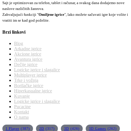
Sajt je optimizovan za telefon, tablet i računar, a svakog dana dodajemo nove
naslove različitih žanrova.
Zahvaljujući funkciji "
Omiljene igrice
", lako možete sačuvati igre koje volite i
vratiti im se kad god poželite.
Brzi linkovi
Blog
Arkadne igrice
Akcione igrice
Avantura igrice
Dečije igrice
Logicke igrice i slagalice
Multiplayer igrice
Trke i vožnja
Borilačke igrice
Hiperkasualne igrice
Kuvanje
Logicke igrice i slagalice
Pucacine
Kontakt
O nama
1 Player
(387)
2D
(317)
3D
(426)
3D Games
(262)