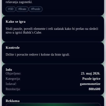
rešavanja zagonetki.
#3D
#Brain
#Puzzle
Kako se igra
Složi puzzle, poveži elemente i reši zadatak kako bi prešao na sledeći
nivo u igrici Rubik’s Cube.
Kontrole
Držite i povucite redove i kolone da biste igrali.
Info
Objavljeno:
23. maj 2026.
Kategorija:
Puzzle igrice
Izdavač:
gamemonetize
Rezolucija:
800x600
Reklama