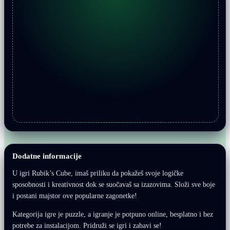
Dodatne informacije
U igri Rubik’s Cube, imaš priliku da pokažeš svoje logičke
sposobnosti i kreativnost dok se suočavaš sa izazovima. Složi sve boje
i postani majstor ove popularne zagonetke!
Kategorija igre je puzzle, a igranje je potpuno online, besplatno i bez
potrebe za instalacijom. Pridruži se igri i zabavi se!