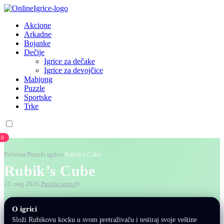
Akcione
Arkadne
Bojanke
Dečije
Igrice za dečake
Igrice za devojčice
Mahjong
Puzzle
Sportske
Trke
0
Početna
/
Puzzle igrice
/
Rubik’s Cube
Rubik’s Cube
23. maj 2026.
Puzzle igrice
0
O igrici
Složi Rubikovu kocku u svom pretraživaču i testiraj svoje veštine